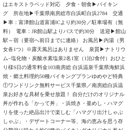
はエキストラベッド対応 夕食・朝食▶バイキン
グ 所在地▶千葉県南房総市白浜町白浜2784 交通
▶車：富津館山道富浦ICより約30分／駐車場有（無
料） 電車：JR館山駅よりバスで約30分 送迎▶館山
駅～宿（要宿へ前日までに連絡） お風呂▶内湯（男
女各1つ）※露天風呂はありません 泉質▶ナトリウ
ム−塩化物・炭酸水素塩泉2名1室（1泊2食付）おひと
り様S日の通常料金103南房総 白浜温泉千葉県海鮮浜
焼・郷土料理約50種バイキングプランゆめやど特典
①ワンドリンク無料サービス千葉県／南房総白浜温
泉お好きな具材を乗せ放題！ 自分だけのオリジナル
丼が作れる「かって丼」・浜焼き・釜めし・ハマグ
リを使った絶品出汁で楽しむ「ハマグリ出汁しゃぶ
しゃぶ」・デザートコーナー等、海の恵みを思う存