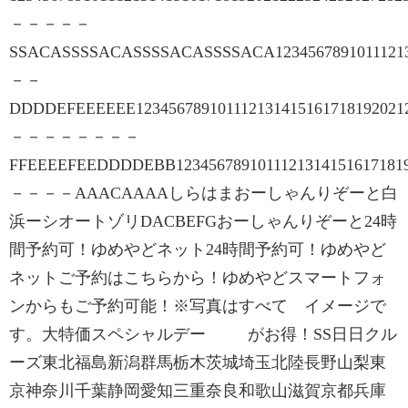
－－－－－
SSACASSSSACASSSSACASSSSACA12345678910111213
－－
DDDDEFEEEEEE123456789101112131415161718192021
－－－－－－－－
FFEEEEFEEDDDDEBB12345678910111213141516171
－－－－AAACAAAAしらはまおーしゃんりぞーと白
浜ーシオートゾリDACBEFGおーしゃんりぞーと24時
間予約可！ゆめやどネット24時間予約可！ゆめやど
ネットご予約はこちらから！ゆめやどスマートフォ
ンからもご予約可能！※写真はすべて イメージで
す。大特価スペシャルデー がお得！SS日日クル
ーズ東北福島新潟群馬栃木茨城埼玉北陸長野山梨東
京神奈川千葉静岡愛知三重奈良和歌山滋賀京都兵庫