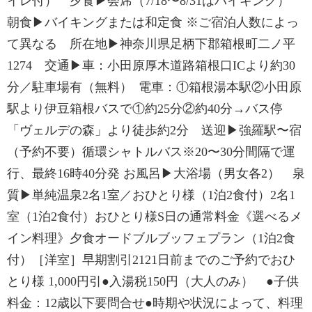
イレ付） 夕食▶会席（7/18〜8/31はバイキング）
朝食▶バイキングまたは和定食 ※ご宿泊人数によっ
て異なる 所在地▶神奈川県足柄下郡箱根町二ノ平
1274 交通▶車：小田原厚木道路箱根口ICより約30
分／駐車場有（無料） 電車：①箱根湯本駅②小田原
駅より伊豆箱根バスで①約25分②約40分→バス停
「ヴェルデの森」より徒歩約2分 送迎▶強羅駅〜宿
（予約不要）循環シャトルバス※20〜30分間隔で運
行、最終16時40分発 お風呂▶大浴場（男女各2） 泉
質▶単純温泉2名1室／おひとり様（1泊2食付）2名1
室（1泊2食付）おひとり様S日の通常料金《選べるメ
イン料理》夕食オードブルブッフェプラン（1泊2食
付）［洋室］早期割引2121日前までのご予約でおひ
とり様 1,000円引●入湯税150円（大人のみ） ●子供
料金：12歳以下要問合せ●時期や状況によって、料理