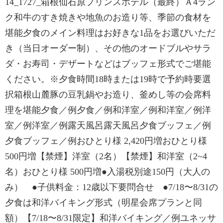
14_1727_箱根仙石原プリンスホテル（最終）Ａ4ラン
ク和牛のすき焼きや地魚のお造り等、季節の食材を
堪能夕食のメイン料理はお好きな1品をお選びいただ
き（当日オーダー制）、その他のオードブルやサラ
ダ・お寿司・デザートなどはブッフェ形式でご堪能
ください。※夕食時間18時または19時で予約時要選
択箱根山麓豚の豆乳鍋やお造り、釜めし等の会席料
理を堪能夕食／例夕食／例和洋室／例和洋室／例洋
室／例洋室／例露天風呂露天風呂夕食ブッフェ／例
夕食ブッフェ／例おひとり様 2,420円増おひとり様
500円増【禁煙】洋室（2名）【禁煙】和洋室（2~4
名）おひとり様 500円増●入湯税別途150円（大人の
み） ●子供料金：12歳以下要問合せ ●7/18〜8/31の
夕食は和洋バイキング形式（明星会席プランと同
額）【7/18〜8/31限定】和洋バイキング／例ユネッサ