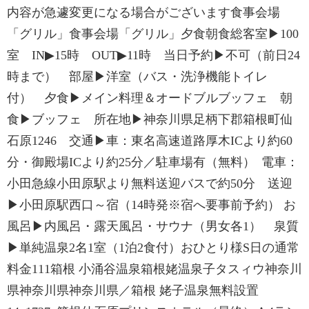
内容が急遽変更になる場合がございます食事会場
「グリル」食事会場「グリル」夕食朝食総客室▶100
室 IN▶15時 OUT▶11時 当日予約▶不可（前日24
時まで） 部屋▶洋室（バス・洗浄機能トイレ
付） 夕食▶メイン料理＆オードブルブッフェ 朝
食▶ブッフェ 所在地▶神奈川県足柄下郡箱根町仙
石原1246 交通▶車：東名高速道路厚木ICより約60
分・御殿場ICより約25分／駐車場有（無料） 電車：
小田急線小田原駅より無料送迎バスで約50分 送迎
▶小田原駅西口～宿（14時発※宿へ要事前予約） お
風呂▶内風呂・露天風呂・サウナ（男女各1） 泉質
▶単純温泉2名1室（1泊2食付）おひとり様S日の通常
料金111箱根 小涌谷温泉箱根姥温泉子タスィウ神奈川
県神奈川県神奈川県／箱根 姥子温泉無料設置