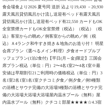
食会場食より2026 夏号同 送折 込より19,430 －20,930
露天風呂貸切風呂かけ流し送迎有ベッド有露天風呂
貸切風呂かけ流し送迎有ベッド有22,550 カードもOK
全室禁煙カードもOK全室禁煙（税込）（税込）（税
込）客室からの眺め／例客室からの眺め／例（税
込）Ａ4ランク和牛すき焼き＆地魚のお造り付！ 明星
会席プラン《選べるメイン料理》夕食オードブルブ
ッフェプラン(1泊2食付)【平日(月～金)限定】三国会
席プラン税込（単位：円）2〜4名1室2〜4名1室※最
安値は早期割引21ご利用時の価格税込（単位：円）3
名1室2名1室1名1室クチコミ夕食／例夕食／例9種類
の浴槽とサウナ完備の大浴場9種類の浴槽とサウナ完
備の大浴場大浴場大浴場屋内温水プール（無料）屋
内温水プール（無料）クチコミ部屋★★★★☆4.3宿