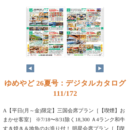
ゆめやど 26夏号：デジタルカタログ
111/172
A【平日(月～金)限定】三国会席プラン［【喫煙】お
まかせ客室］ ※7/18〜8/31除く18,300 Ａ4ランク和牛
すき焼き＆地魚のお造り付！ 明星会席プラン［【喫