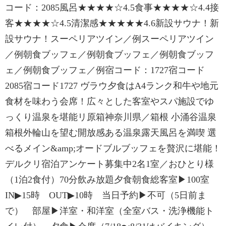
コード：2085風呂★★★★☆4.5食事★★★★☆4.4接
客★★★★☆4.5清潔感★★★★★4.6新設サウナ！新
設サウナ！スーペリアツイン／例スーペリアツイン
／例朝食ブッフェ／例朝食ブッフェ／例朝食ブッフ
ェ／例朝食ブッフェ／例宿コード：1727宿コード
2085宿コード1727 ヴラウ夕食はA4ランク和牛や地元
食材を味わう会席！広々とした客室やスパ施設でゆ
っくり温泉を堪能リ原箱神奈川県／箱根 小涌谷温泉
箱根外輪山を望む開放感ある温泉露天風呂を満喫 選
べるメイン&amp;オードブルブッフェを贅沢に堪能！
デルクリ宿泊アンケート募集中2名1室／おひとり様
（1泊2食付）70分飲み放題夕食朝食総客室▶100室
IN▶15時 OUT▶10時 当日予約▶不可（5日前ま
で） 部屋▶洋室・和洋室（全室バス・洗浄機能ト