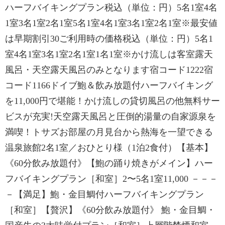
ハーフバイキングプラン税込（単位：円）5名1室4名
1室3名1室2名1室5名1室4名1室3名1室2名1室※最安値
は早期割引30ご利用時の価格税込（単位：円）5名1
室4名1室3名1室2名1室1名1室※かけ流しは客室露天
風呂・天空露天風呂のみとなります宿コード1222宿
コード1166ドイブ鮑＆飲み放題付ハーフバイキング
を11,000円で堪能！かけ流しの貸切風呂の他無料サー
ビスが充実!天空露天風呂と圧倒的湯量の自家源泉を
満喫！トサズお部屋の月見台から熱海を一望できる
温泉旅館2名1室／おひとり様（1泊2食付）【基本】
《60分飲み放題付》【鮑の踊り焼きがメイン】ハー
フバイキングプラン［和室］2〜5名1室11,000 －－－
－【満足】鮑・金目鯛付ハーフバイキングプラン
［和室］【贅沢】《60分飲み放題付》 鮑・金目鯛・