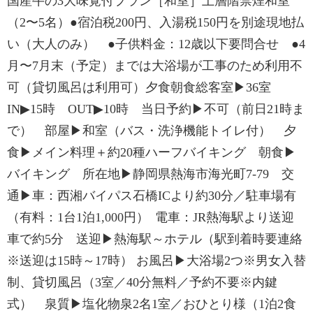
国産牛の3大味覚付プラン［和室］上層階禁煙和室
（2〜5名）●宿泊税200円、入湯税150円を別途現地払
い（大人のみ） ●子供料金：12歳以下要問合せ ●4
月〜7月末（予定）までは大浴場が工事のため利用不
可（貸切風呂は利用可）夕食朝食総客室▶36室
IN▶15時 OUT▶10時 当日予約▶不可（前日21時ま
で） 部屋▶和室（バス・洗浄機能トイレ付） 夕
食▶メイン料理＋約20種ハーフバイキング 朝食▶
バイキング 所在地▶静岡県熱海市海光町7-79 交
通▶車：西湘バイパス石橋ICより約30分／駐車場有
（有料：1台1泊1,000円） 電車：JR熱海駅より送迎
車で約5分 送迎▶熱海駅～ホテル（駅到着時要連絡
※送迎は15時～17時） お風呂▶大浴場2つ※男女入替
制、貸切風呂（3室／40分無料／予約不要※内鍵
式） 泉質▶塩化物泉2名1室／おひとり様（1泊2食