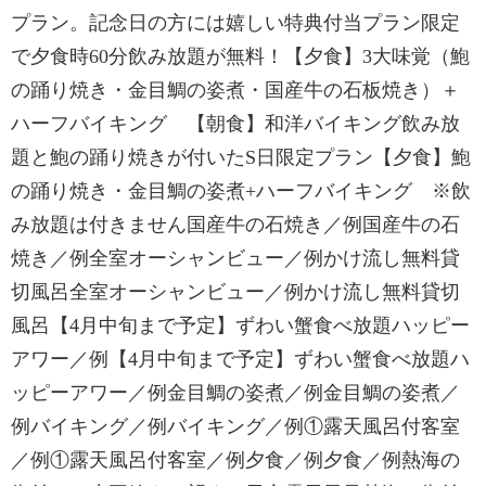
プラン。記念日の方には嬉しい特典付当プラン限定
で夕食時60分飲み放題が無料！【夕食】3大味覚（鮑
の踊り焼き・金目鯛の姿煮・国産牛の石板焼き）＋
ハーフバイキング 【朝食】和洋バイキング飲み放
題と鮑の踊り焼きが付いたS日限定プラン【夕食】鮑
の踊り焼き・金目鯛の姿煮+ハーフバイキング ※飲
み放題は付きません国産牛の石焼き／例国産牛の石
焼き／例全室オーシャンビュー／例かけ流し無料貸
切風呂全室オーシャンビュー／例かけ流し無料貸切
風呂【4月中旬まで予定】ずわい蟹食べ放題ハッピー
アワー／例【4月中旬まで予定】ずわい蟹食べ放題ハ
ッピーアワー／例金目鯛の姿煮／例金目鯛の姿煮／
例バイキング／例バイキング／例①露天風呂付客室
／例①露天風呂付客室／例夕食／例夕食／例熱海の