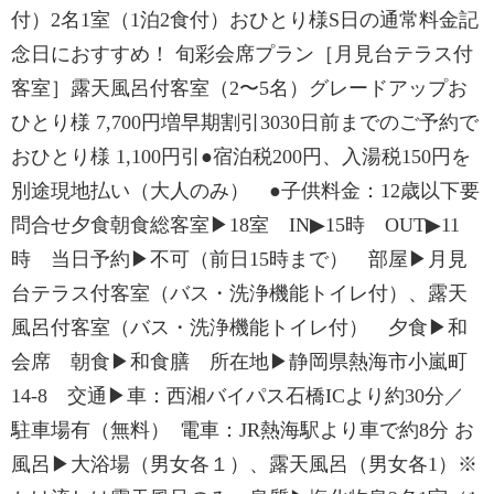
付）2名1室（1泊2食付）おひとり様S日の通常料金記
念日におすすめ！ 旬彩会席プラン［月見台テラス付
客室］露天風呂付客室（2〜5名）グレードアップお
ひとり様 7,700円増早期割引3030日前までのご予約で
おひとり様 1,100円引●宿泊税200円、入湯税150円を
別途現地払い（大人のみ） ●子供料金：12歳以下要
問合せ夕食朝食総客室▶18室 IN▶15時 OUT▶11
時 当日予約▶不可（前日15時まで） 部屋▶月見
台テラス付客室（バス・洗浄機能トイレ付）、露天
風呂付客室（バス・洗浄機能トイレ付） 夕食▶和
会席 朝食▶和食膳 所在地▶静岡県熱海市小嵐町
14-8 交通▶車：西湘バイパス石橋ICより約30分／
駐車場有（無料） 電車：JR熱海駅より車で約8分 お
風呂▶大浴場（男女各１）、露天風呂（男女各1）※