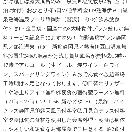
かけ流しは露天風呂のみ 泉質▶塩化物泉2名1室（1
泊2食付）おひとり様S日の通常料金119熱海伊豆山温
泉熱海温泉ブーリ静岡県【贅沢】《60分飲み放題
付》 鮑・金目鯛・国産牛の3大味覚付プラン嬉しい無
料サービス記念日におすすめ！ 旬彩会席プラン静岡
県／熱海温泉（ゆ） 新癒静岡県／熱海伊豆山温泉無
料設置①3種の源泉かけ流し貸切風呂が無料②15時～
17時でアルコール（生ビール、赤ワイン、白ワイ
ン、スパークリングワイン）＆おでん食べ放題※終
了時期は未定となっております。③日替わりデザー
トや湯上りアイス無料④夜食の宿特製ラーメン無料
（21時～23時）22_1166_新かどや_HC（最終）ハイ
クラス静岡県①露天風呂付客室②月見台テラス付客
室夕食は旬の食材を使用した会席料理・朝食は身体
にやさしい和定食をお部屋食でご用意する1泊2食付