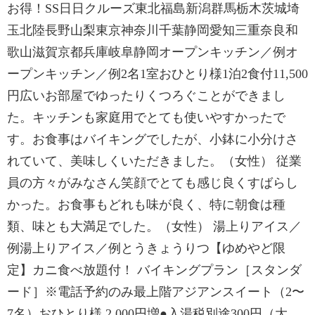
お得！SS日日クルーズ東北福島新潟群馬栃木茨城埼
玉北陸長野山梨東京神奈川千葉静岡愛知三重奈良和
歌山滋賀京都兵庫岐阜静岡オープンキッチン／例オ
ープンキッチン／例2名1室おひとり様1泊2食付11,500
円広いお部屋でゆったりくつろぐことができまし
た。キッチンも家庭用でとても使いやすかったで
す。お食事はバイキングでしたが、小鉢に小分けさ
れていて、美味しくいただきました。（女性） 従業
員の方々がみなさん笑顔でとても感じ良くすばらし
かった。お食事もどれも味が良く、特に朝食は種
類、味とも大満足でした。（女性） 湯上りアイス／
例湯上りアイス／例とうきょうりつ【ゆめやど限
定】カニ食べ放題付！ バイキングプラン［スタンダ
ード］※電話予約のみ最上階アジアンスイート（2〜
7名）おひとり様 2,000円増●入湯税別途300円（大