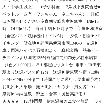
人・中学生以上） ●子供料金：12歳以下要問合せ●
ペットルーム有（ワンちゃん、ネコちゃん）。詳細
はお問合せください夕食朝食総客室▶98室 IN▶15
時 OUT▶11時 当日予約▶18時まで 部屋▶和洋室
（全室バス・洗浄機能トイレ付） 夕食・朝食▶バ
イキング 所在地▶静岡県伊東市岡1348-3 交通▶
車：西湘バイパス石橋ICより、真鶴道路、熱海ビー
チラインより国道135号線経由で約70分／駐車場有
（1台／1,000円）※１部屋につき１台 電車：JR伊東
駅より送迎バスで約12分 送迎▶伊東駅〜宿（13時
30分〜17時30分まで 1時間ごとに運行：要事前予約）
お風呂▶大浴場・露天風呂・サウナ（男女各1つ）
泉質▶単純温泉 部屋・食事・風呂高評価！
★★★★ 127静岡県 伊東温泉カニ食べ放題！ ライ