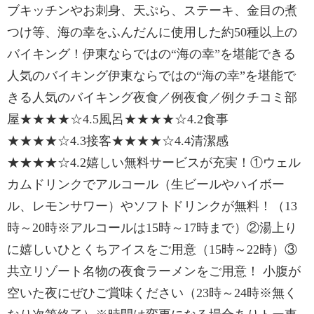
ブキッチンやお刺身、天ぷら、ステーキ、金目の煮
つけ等、海の幸をふんだんに使用した約50種以上の
バイキング！伊東ならではの“海の幸”を堪能できる
人気のバイキング伊東ならではの“海の幸”を堪能で
きる人気のバイキング夜食／例夜食／例クチコミ部
屋★★★★☆4.5風呂★★★★☆4.2食事
★★★★☆4.3接客★★★★☆4.4清潔感
★★★★☆4.2嬉しい無料サービスが充実！①ウェル
カムドリンクでアルコール（生ビールやハイボー
ル、レモンサワー）やソフトドリンクが無料！（13
時～20時※アルコールは15時～17時まで）②湯上り
に嬉しいひとくちアイスをご用意（15時～22時）③
共立リゾート名物の夜食ラーメンをご用意！ 小腹が
空いた夜にぜひご賞味ください（23時～24時※無く