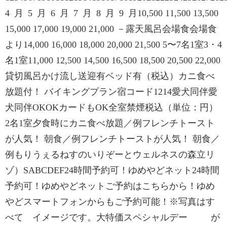
4 月 5 月 6 月 7 月 8 月 9 月10,500 11,500 13,500
15,000 17,000 19,000 21,000 －露天風呂会場食会場食
より14,000 16,000 18,000 20,000 21,500 5〜7名1室3・4
名1室11,000 12,500 14,500 16,500 18,500 20,500 22,000
貸切風呂かけ流し送迎有ベッド有（税込）カニ食べ
放題付！ バイキングプラン宿コード1214愛犬同伴愛
犬同伴OKOKカードもOK全室禁煙税込（単位：円）
2名1室夕食時にカニ食べ放題／例フレンチトースト
が人気！ 朝食／例フレンチトーストが人気！ 朝食／
例もりうぇるねすのいりぞーとウェルネスの森立リ
ゾ）SABCDEF24時間予約可！ゆめやどネット24時間
予約可！ゆめやどネットご予約はこちらから！ゆめ
やどスマートフォンからもご予約可能！※写真はす
べて イメージです。大特価スペシャルデー が