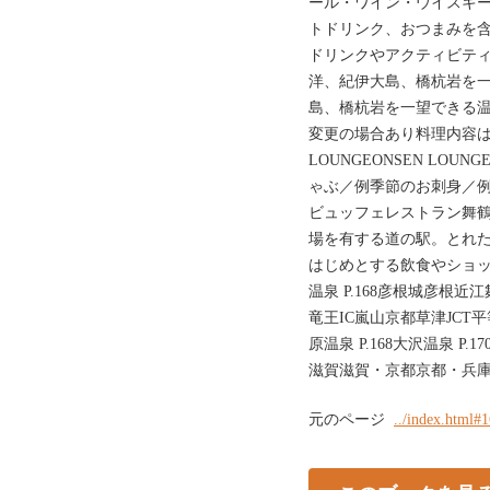
ール・ワイン・ウイスキ
トドリンク、おつまみを含
ドリンクやアクティビテ
洋、紀伊大島、橋杭岩を
島、橋杭岩を一望できる
変更の場合あり料理内容は
LOUNGEONSEN LO
ゃぶ／例季節のお刺身／
ビュッフェレストラン舞
場を有する道の駅。とれ
はじめとする飲食やショ
温泉 P.168彦根城彦根
竜王IC嵐山京都草津JCT平
原温泉 P.168大沢温泉 P.17
滋賀滋賀・京都京都・兵
元のページ
../index.html#