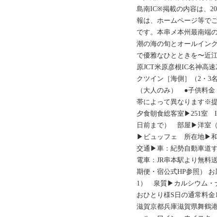
島南IC※掲載の内容は、2
報は、ホームページ等で
です。本串メ本州最南端
潮の海の旬とオールイン
で優雅なひとときを〜近江
原JCT米原彦根IC名神高
クツイン［海側］（2・3名
（大人のみ） ●子供料金
帯によって異なります※
夕食朝食総客室▶251室 I
日前まで） 部屋▶洋室
▶ビュッフェ 所在地▶和
交通▶車：紀勢自動車道す
電車：JR串本駅より無料
期便・宿公式HP参照） 
1） 泉質▶カルシウム・ナ
おひとり様S日の通常料金
滋賀京都兵庫滋賀県舞鶴