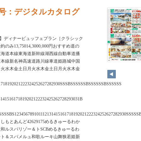
夏号：デジタルカタログ
ブ】ディナービュッフェプラン［クラシック
13,75014,3000,000円おすすめ道の
東海道本線東海道新幹線湖西線自動車道播
道本線新名神高速道路川線車道姫路城中国
月火水木金土日月火水木金土日月火水木金
61718192021222324252627282930SSSBSSSSSSBSSSSSSBSSSSSS
141516171819202122232425262728293031B
SSSBS123456789101112131415161718192021222324252627282930SSS
もとあんど42629175めるきゅーるわか
和ルスパリゾー＆トSCBめるきゅーるわ
ート＆スパメルュ和歌ルーキ山舞狭若姫新