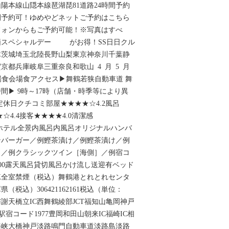
陽本線山隠本線琶湖琵81道路24時間予約
間予約可！ゆめやどネットご予約はこちら
フォンからもご予約可能！※写真はすべ
価スペシャルデー がお得！SS日日クル
木茨城埼玉北陸長野山梨東京神奈川千葉静
京都兵庫岐阜三重奈良和歌山 4 月 5 月
,200会場食会場食アクセス▶舞鶴若狭自動車道 舞
時間▶ 9時～17時（店舗・時季等により異
定休日クチコミ部屋★★★★☆4.2風呂
☆4.4接客★★★★4.0清潔感
景ホテル全景内風呂内風呂オリジナルハンバ
ンバーガー／例鰹茶漬け／例鰹茶漬け／例
］／例クラシックツイン［海側］／例宿コ
16,500露天風呂貸切風呂かけ流し送迎有ベッド
ードもOK全室禁煙（税込）舞鶴港とれとれセンタ
庫県（税込）306421162161税込（単位：
与謝天橋立IC西舞鶴綾部JCT福知山亀岡神戸
駅宿コード1977豊岡和田山朝来IC福崎IC相
海峡大橋神戸淡路鳴門自動車道淡路島淡路