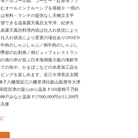
ー等アルコール類、コーヒー・紅茶等ソフ
むオールインクルーシブを堪能※ 一部の
ィは有料・ランチの提供なし天橋立太平
一望できる温泉露天風呂太平洋、紀伊大
温泉露天風呂料理内容は仕入れ状況により
仕入れ状況により変更の場合ありONSEN
UNGE牛肉のしゃぶしゃぶ／例牛肉のしゃぶし
例季節のお刺身／例ビュッフェレストラン
鶴の海の幸が並ぶ日本海側最大級の海鮮市
たての魚や、かまぼこなどの水産加工品を
ッピングを楽しめます。近江今津長浜太閣
近江舞子八幡堀近江八幡草津比叡山延暦寺大津
等院宮津の湯らゆら温泉 P.169彦根千乃松
0神戸みなと温泉 P.17000,000円が13,200円
庫兵庫
167