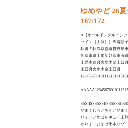
ゆめやど 26
167/172
A【オールインクルーシ
ツイン［山側］］※電話予約のみ
駅道の駅鶴京都縦貫自動
但線車道山陽新幹線東海
山隠本線月火水木金土日
土日月火水木金土日月
1234567891011121314151
－
AAAAA12345678910111213
－－－－
SSSBSSSSSSBSSSSSSBSSS
やまくしもとあんどやまくし
りぞーとすぱルキュー山歌
かりぞーとすぱ串本リゾ