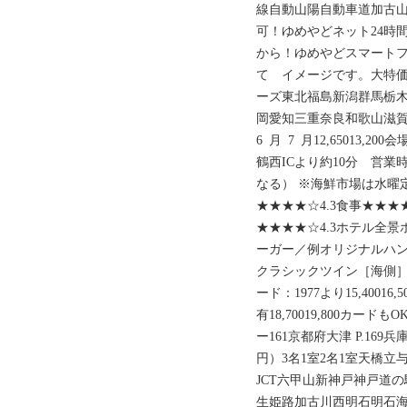
線自動山陽自動車道加古山
可！ゆめやどネット24時
から！ゆめやどスマート
て イメージです。大特
ーズ東北福島新潟群馬栃
岡愛知三重奈良和歌山滋賀
6 月 7 月12,65013
鶴西ICより約10分 営業
なる） ※海鮮市場は水曜
★★★★☆4.3食事★★★★
★★★★☆4.3ホテル全
ーガー／例オリジナルハ
クラシックツイン［海側
ード：1977より15,400
有18,70019,800カ
ー161京都府大津 P.169兵
円）3名1室2名1室天橋立
JCT六甲山新神戸神戸道の
生姫路加古川西明石明石