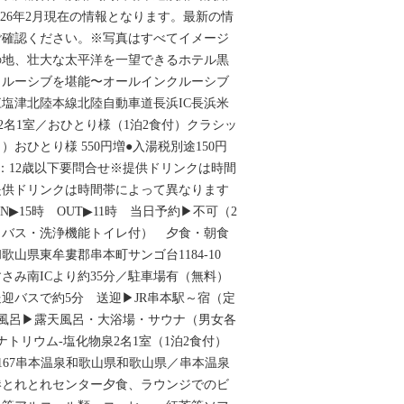
026年2月現在の情報となります。最新の情
ご確認ください。※写真はすべてイメージ
の地、壮大な太平洋を一望できるホテル黒
クルーシブを堪能〜オールインクルーシブ
塩津北陸本線北陸自動車道長浜IC長浜米
速2名1室／おひとり様（1泊2食付）クラシッ
）おひとり様 550円増●入湯税別途150円
：12歳以下要問合せ※提供ドリンクは時間
提供ドリンクは時間帯によって異なります
N▶15時 OUT▶11時 当日予約▶不可（2
（バス・洗浄機能トイレ付） 夕食・朝食
歌山県東牟婁郡串本町サンゴ台1184-10
さみ南ICより約35分／駐車場有（無料）
送迎バスで約5分 送迎▶JR串本駅～宿（定
お風呂▶露天風呂・大浴場・サウナ（男女各
トリウム-塩化物泉2名1室（1泊2食付）
167串本温泉和歌山県和歌山県／串本温泉
港とれとれセンター夕食、ラウンジでのビ