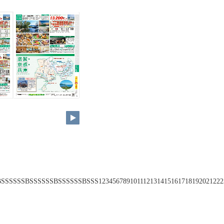
SSBSSSSSSBSSSSSSBSSSSSSBSSS123456789101112131415161718192021