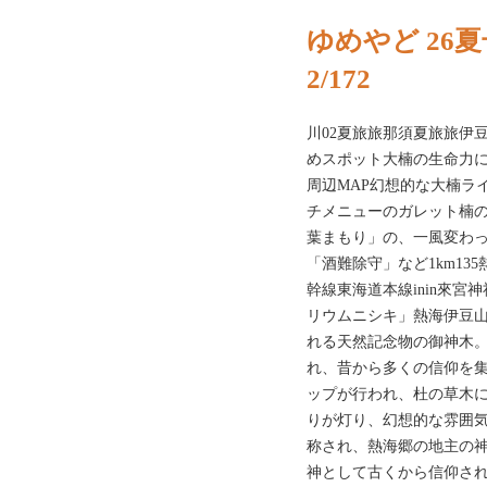
ゆめやど 26
2/172
川02夏旅旅那須夏旅旅伊
めスポット大楠の生命力
周辺MAP幻想的な大楠ラ
チメニューのガレット楠
葉まもり」の、一風変わ
「酒難除守」など1km13
幹線東海道本線inin來宮
リウムニシキ」熱海伊豆山
れる天然記念物の御神木
れ、昔から多くの信仰を
ップが行われ、杜の草木に
りが灯り、幻想的な雰囲気
称され、熱海郷の地主の
神として古くから信仰され