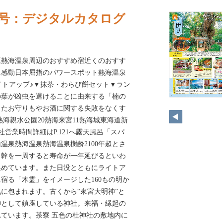
夏号：デジタルカタログ
豆熱海温泉周辺のおすすめ宿近くのおすす
に感動日本屈指のパワースポット熱海温泉
イトアップ♪▼抹茶・わらび餅セット▼ラン
の葉が凶虫を退けることに由来する「楠の
ったお守りもやお酒に関する失敗をなくす
5熱海親水公園20熱海来宮11熱海城東海道新
神社営業時間詳細はP.121へ露天風呂「スパ
温泉熱海温泉熱海温泉樹齢2100年超とさ
。幹を一周すると寿命が一年延びるといわ
集めています。また日没とともにライトア
宿る「木霊」をイメージした160もの明か
に包まれます。古くから“來宮大明神”と
神として鎮座している神社。来福・縁起の
ています。茶寮 五色の杜神社の敷地内に