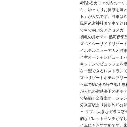
4軒あるカフェの内の一つ
ら、ゆっくりお抹茶を味
ト」が人気です。詳細はP.
風呂來宮神社まで車で約11
で車で約14分アクセスガ
初亀の井ホテル 熱海伊東
ズベイシーサイドリゾー
イホテルニューアカオ詳細は
全室オーシャンビュー！
キッチンでビュッフェを
を一望できるレストラン
立つリゾートホテルブリ
ら車で約7分の好立地！無
が人気の宿熱海玉の湯ホテ
で堪能！全客室オーシャンビ
分来宮駅より徒歩約16分
ェ リプル大きなガラス窓
的なガレットランチが楽
イムにもおすすめです。