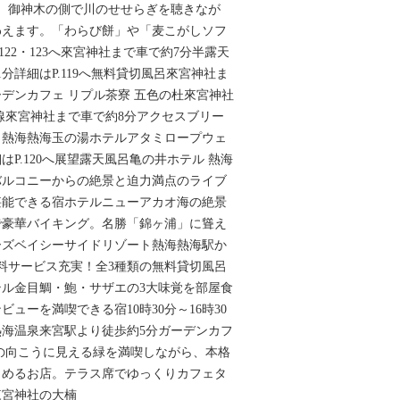
。御神木の側で川のせせらぎを聴きなが
わえます。「わらび餅」や「麦こがしソフ
122・123へ來宮神社まで車で約7分半露天
分詳細はP.119へ無料貸切風呂來宮神社ま
ーデンカフェ リプル茶寮 五色の杜來宮神社
線來宮神社まで車で約8分アクセスブリー
ト熱海熱海玉の湯ホテルアタミロープウェ
P.120へ展望露天風呂亀の井ホテル 熱海
バルコニーからの絶景と迫力満点のライブ
堪能できる宿ホテルニューアカオ海の絶景
で豪華バイキング。名勝「錦ヶ浦」に聳え
ーズベイシーサイドリゾート熱海熱海駅か
料サービス充実！全3種類の無料貸切風呂
ル金目鯛・鮑・サザエの3大味覚を部屋食
ューを満喫できる宿10時30分～16時30
熱海温泉来宮駅より徒歩約5分ガーデンカフ
の向こうに見える緑を満喫しながら、本格
しめるお店。テラス席でゆっくりカフェタ
來宮神社の大楠