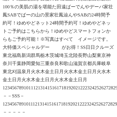
100％の美肌の湯を堪能た田遠ばーでんやデーバ家壮
鳳SABでばーの山の景家壮鳳辿んやSABの24時間予
約可！ゆめやどネット24時間予約可！ゆめやどネッ
トご予約はこちらから！ゆめやどスマートフォンか
らもご予約可能！※写真はすべて イメージです。
大特価スペシャルデー がお得！SS日日クルーズ
東北福島新潟群馬栃木茨城埼玉北陸長野山梨東京神
奈川千葉静岡愛知三重奈良和歌山滋賀京都兵庫岐阜
東北刈温泉月火水木金土日月火水木金土日月火水木
金土日月火水木金土日月火水木金土日月
1234567891011121314151617181920212223242526272
－－SSS－
123456789101112131415161718192021222324252627282
－－－－－