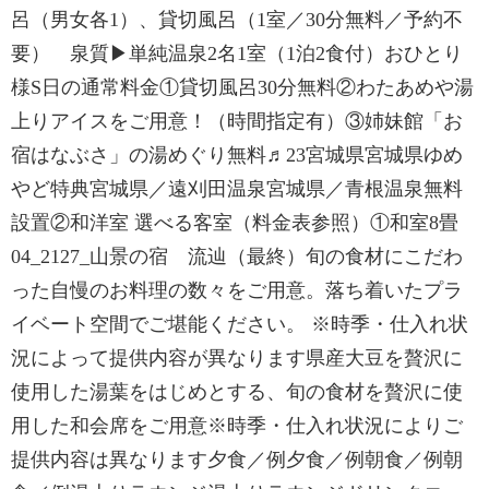
呂（男女各1）、貸切風呂（1室／30分無料／予約不
要） 泉質▶単純温泉2名1室（1泊2食付）おひとり
様S日の通常料金①貸切風呂30分無料②わたあめや湯
上りアイスをご用意！（時間指定有）③姉妹館「お
宿はなぶさ」の湯めぐり無料♬23宮城県宮城県ゆめ
やど特典宮城県／遠刈田温泉宮城県／青根温泉無料
設置②和洋室 選べる客室（料金表参照）①和室8畳
04_2127_山景の宿 流辿（最終）旬の食材にこだわ
った自慢のお料理の数々をご用意。落ち着いたプラ
イベート空間でご堪能ください。 ※時季・仕入れ状
況によって提供内容が異なります県産大豆を贅沢に
使用した湯葉をはじめとする、旬の食材を贅沢に使
用した和会席をご用意※時季・仕入れ状況によりご
提供内容は異なります夕食／例夕食／例朝食／例朝