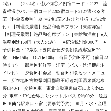
2名） （2～4名）①／例①／例宿コード：2127 流
青根温泉バデー宿コード2209宿コード2127選べる客
室（料金表参照）夏 号2名1室／おひとり様（1泊2食
付）【料理長厳選】絶品和会席プラン［東館洋室］
【料理長厳選】絶品和会席プラン［東館和洋室］●入
湯税別途150円（大人のみ） ●宿泊税別途300円 ●
子供料金：12歳以下要問合せ夕食朝食総客室▶29
室 IN▶15時 OUT▶10時 当日予約▶不可（前日22
時まで） 部屋▶和洋室・洋室（バス・洗浄機能ト
イレ付） 夕食▶和会席 朝食▶和食セットメニュ
ー 所在地▶宮城県刈田郡蔵王町遠刈田温泉新地東
裏山43-1 交通▶車：東北自動車道白石ICより約25
分 電車：JR仙台駅よりシャトルバスで約60分 送迎
▶JR仙台駅東口～宿（要事前予約） ※月・水・金曜