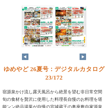
ゆめやど 26夏号：デジタルカタログ
23/172
宿源泉かけ流し露天風呂から絶景を望む非日常空間
旬の食材を贅沢に使用した料理長自慢のお料理を堪
能ンン絶品湯葉が自慢の宮城蔵王の奥座敷自家源泉