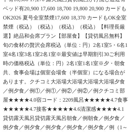
ベッド有20,900 17,600 18,700 19,800 20,900 カードも
OK2026 夏号全室禁煙17,600 18,370 カードもOK全室
禁煙（税込）（税込）（税込）（税込）【料理長厳
選】絶品和会席プラン【部屋食】【貸切風呂無料】
旬の食材の贅沢会席税込（単位：円）2名1室5・6名1
室4名1室3名1室2名1室※最安値は早期割引30ご利用
時の価格税込（単位：円）2名1室1名1室※夕・朝食
共、食事会場は個室会場食（半個室）になる場合が
あります。クチコミ大浴場大浴場大浴場大浴場夕食
／例夕食／例①／例①／例②／例②／例クチコミ部
屋★★★★4.0宿コード：2209風呂★★★★★4.7食事
★★★★★4.7接客★★★★★4.6清潔感★★★★4.1
貸切露天風呂貸切露天風呂朝食／例朝食／例夕食／
例夕食／例夕食／例夕食／例夕食／例夕食／例（1～