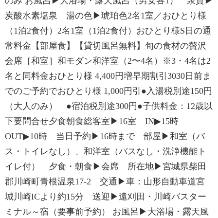
のみ お風呂▶大浴場・露天風呂（男女各1） 泉質▶
炭酸水素塩泉 湯の色▶琥珀色2名1室／おひとり様
（1泊2食付）2名1室（1泊2食付）おひとり様S日の通
常料金【部屋食】【貸切風呂無料】旬の食材の贅沢
会席［和室］和モダン和洋室（2〜4名）※3・4名は2
名と同料金おひとり様 4,400円増早期割引3030日前ま
でのご予約でおひとり様 1,000円引●入湯税別途150円
（大人のみ） ●宿泊税別途300円●子供料金：12歳以
下要問合せ夕食朝食総客室▶16室 IN▶15時
OUT▶10時 当日予約▶16時まで 部屋▶和室（バ
ス・トイレなし）、和洋室（バスなし・洗浄機能ト
イレ付） 夕食・朝食▶会席 所在地▶宮城県柴田
郡川崎町青根温泉17-2 交通▶車：山形自動車道宮
城川崎ICより約15分 送迎▶遠刈田・川崎バスター
ミナル～宿（要事前予約） お風呂▶大浴場・露天風