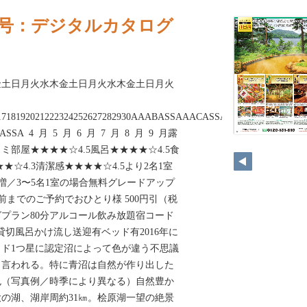
夏号：デジタルカタログ
金土日月火水木金土日月火水木金土日月火
161718192021222324252627282930AAABASSAAACASSAAACASSAAABASS
ASSA 4 月 5 月 6 月 7 月 8 月 9 月露
部屋★★★★☆4.5風呂★★★★☆4.5食
★☆4.3清潔感★★★★☆4.5より2名1室
0円増／3〜5名1室の場合無料グレードアップ
0日前までのご予約でおひとり様 500円引（税
プラン80分アルコール飲み放題宿コード
煙貸切風呂かけ流し送迎有ベッド有2016年に
ド1つ星に認定沼によって色が違う不思議
と言われる。特に青沼は自然が作り出した
色（写真例／時季により異なる）自然豊か
の湖、湖岸周約31㎞。桧原湖一望の絶景