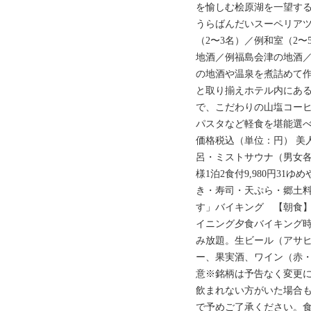
を愉しむ桧原湖を一望す
うらばんだいスーペリアツ
（2〜3名）／例和室（2〜
地酒／例福島会津の地酒
の地酒や温泉を煮詰めて
と取り揃えホテル内にあ
で、こだわりの山塩コー
パスタなど軽食を堪能選べ
価格税込（単位：円） 美
呂・ミストサウナ（男女各
様1泊2食付9,980円3
き・寿司・天ぷら・郷土
す」バイキング 【朝食
イニング夕食バイキング時お
み放題。生ビール（アサ
ー、果実酒、ワイン（赤・
意※銘柄は予告なく変更
飲まれない方がいた場合
で予めご了承ください。