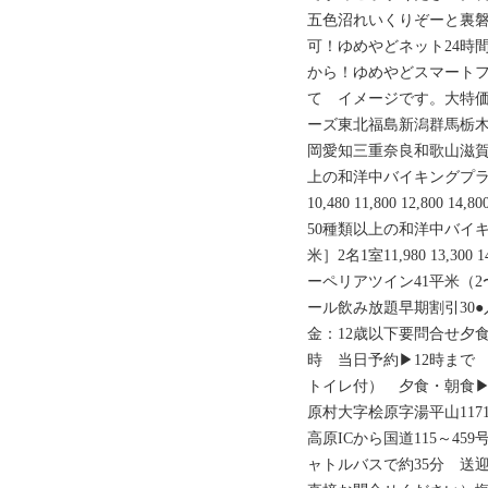
五色沼れいくりぞーと裏磐梯
可！ゆめやどネット24時
から！ゆめやどスマート
て イメージです。大特
ーズ東北福島新潟群馬栃
岡愛知三重奈良和歌山滋賀
上の和洋中バイキングプラ
10,480 11,800 12,800 14,
50種類以上の和洋中バイ
米］2名1室11,980 13,300 14,3
ーペリアツイン41平米（2
ール飲み放題早期割引30●
金：12歳以下要問合せ夕食朝
時 当日予約▶12時まで
トイレ付） 夕食・朝食
原村大字桧原字湯平山117
高原ICから国道115～45
ャトルバスで約35分 送