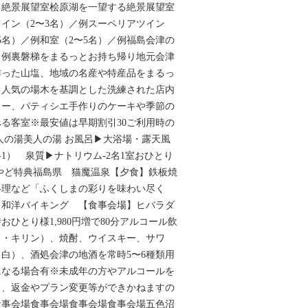
る絶景展望室桧原湖を一望する絶景展望室
イン（2〜3名）／例スーペリアツイン
5名）／例和室（2〜5名）／例福島会津の
／例裏磐梯をまるっとお持ち帰り地元会津
作った山塩、地域の名産や特産品をまるっ
る人気の場木を基調とした洗練された店内
ヒー、パティシエ手作りのケーキや季節の
る客室※最安値は早期割引30ご利用時の
人の湯美人の湯 お風呂▶大浴場・露天風
1） 泉質▶ナトリウム-2名1室おひとり
1ゆめやど特典福島県 猫魔温泉【夕食】鉄板焼
料理など「ふくしまの彩りを味わい尽く
】和洋バイキング 【食事会場】ヒバラダ
ひとり様1,980円増で80分アルコール飲
ヒ・キリン）、焼酎、ウイスキー、サワ
白）、酒処会津の地酒を常時5〜6種類用
になる場合有※未成年の方やアルコールを
も、返金やプラン変更等ができかねますの
食事会場食事会場食事会場食事会場五色沼