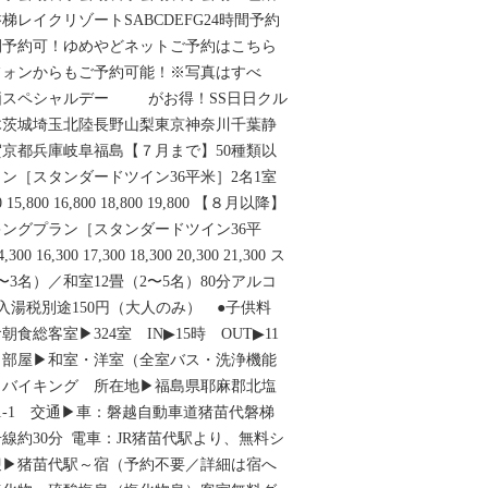
レイクリゾートSABCDEFG24時間予約
間予約可！ゆめやどネットご予約はこちら
フォンからもご予約可能！※写真はすべ
価スペシャルデー がお得！SS日日クル
木茨城埼玉北陸長野山梨東京神奈川千葉静
京都兵庫岐阜福島【７月まで】50種類以
ン［スタンダードツイン36平米］2名1室
800 15,800 16,800 18,800 19,800 【８月以降】
キングプラン［スタンダードツイン36平
00 16,300 17,300 18,300 20,300 21,300 ス
〜3名）／和室12畳（2〜5名）80分アルコ
入湯税別途150円（大人のみ） ●子供料
食総客室▶324室 IN▶15時 OUT▶11
 部屋▶和室・洋室（全室バス・洗浄機能
▶バイキング 所在地▶福島県耶麻郡北塩
1-1 交通▶車：磐越自動車道猪苗代磐梯
9号線約30分 電車：JR猪苗代駅より、無料シ
迎▶猪苗代駅～宿（予約不要／詳細は宿へ