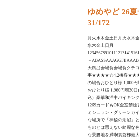
ゆめやど 26
31/172
月火水木金土日月火水木
水木金土日月
123456789101112131415
－ABASSAAAGGFEAAAB
天風呂会場食会場食クチコミ
事★★★★☆4.2接客★★★
の場合おひとり様 1,00
おひとり様 1,980円増3
込）豪華和洋中バイキング
1269カードもOK全室禁
ミシュラン・グリーンガイ
な場所で「神秘の湖沼」
ものとは思えない綺麗な
な景勝地を満喫裏磐梯最大