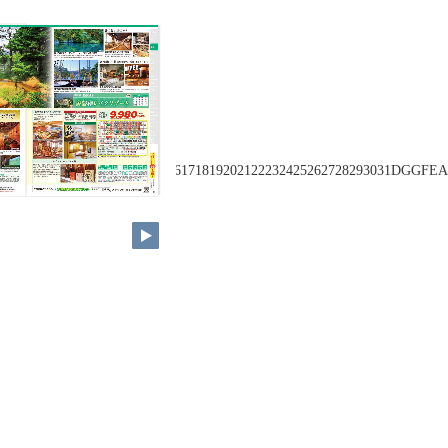
AB12345678910111213141516171819202122232425262728293031DG