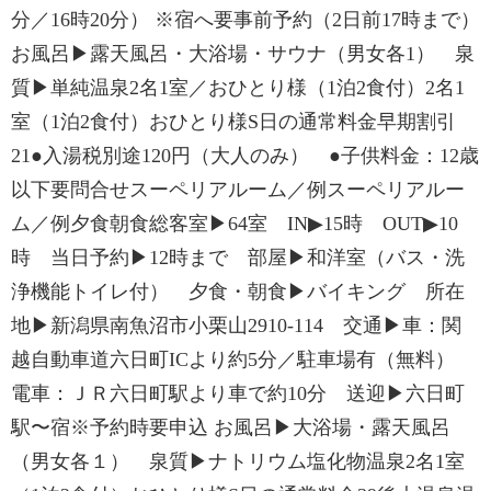
分／16時20分） ※宿へ要事前予約（2日前17時まで）
お風呂▶露天風呂・大浴場・サウナ（男女各1） 泉
質▶単純温泉2名1室／おひとり様（1泊2食付）2名1
室（1泊2食付）おひとり様S日の通常料金早期割引
21●入湯税別途120円（大人のみ） ●子供料金：12歳
以下要問合せスーペリアルーム／例スーペリアルー
ム／例夕食朝食総客室▶64室 IN▶15時 OUT▶10
時 当日予約▶12時まで 部屋▶和洋室（バス・洗
浄機能トイレ付） 夕食・朝食▶バイキング 所在
地▶新潟県南魚沼市小栗山2910-114 交通▶車：関
越自動車道六日町ICより約5分／駐車場有（無料）
電車：ＪＲ六日町駅より車で約10分 送迎▶六日町
駅〜宿※予約時要申込 お風呂▶大浴場・露天風呂
（男女各１） 泉質▶ナトリウム塩化物温泉2名1室