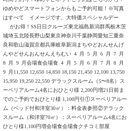
ゆめやどスマートフォンからもご予約可能！※写真
はすべて イメージです。大特価スペシャルデー
がお得！SS日日クルーズ東北福島新潟群馬栃木茨
城埼玉北陸長野山梨東京神奈川千葉静岡愛知三重奈
良和歌山滋賀京都兵庫岐阜新潟まちやどおんせんげ
んやどせんおんせんえちむい 4 月 5 月 6 月 7 月
8 月 9 月会場食会場食 4 月 5 月 6 月 7 月 8 月
9 月11,550 12,650 14,850 18,150 21,450 12,100 13,750
15,950 19,250 22,550 デラックスルーム（5〜8名）ス
ーペリアルーム4名におひとり様 2,200円増21日前ま
でのご予約でおひとり様 1,100円引①スーペリアルー
ム（ベッド付和洋室30㎡）：料金表参照②デラック
スルーム（和洋室70㎡）：スーペリアルーム4名にお
ひとり様1,100円増会場食会場食クチコミ部屋