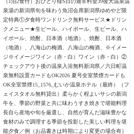
（1泊2食付）おひとり様S日の通常料金39後大温泉温
泉湯の新潟県旬を味わう魚沼会席新潟県ゆめやど限
定特典①夕食時ワンドリンク無料サービス★ドリン
クメニュー★生ビール、ハイボール、生ビール、ハ
イボール、焼酎、日本酒（地酒）、焼酎、日本酒
（地酒）、八海山の梅酒、八海山の梅酒、※イメー
ジ※イメージワイン（赤・白）ワイン（赤・白）②
チェックアウト後の温泉入浴無料新潟県／六日町温
泉無料設置カードもOK2026 夏号全室禁煙カードも
OK全室禁煙15_1576_むいか温泉ホテル（最終）（フ
ェイスタオル無料貸出）柔らかく程よいサシの新潟
牛を、季節の野菜と共に味わうすき焼きで堪能料理
長自ら産地や旬を厳選し、自然が育んだ滋味豊かな
食材のみで調理する季節を投影した美しい料理を堪
能夕食／例（お品書きは時期により変更の場合有）