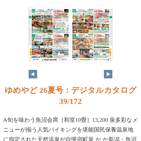
ゆめやど 26夏号：デジタルカタログ
39/172
A旬を味わう魚沼会席［和室10畳］13,200 泉多彩なメ
ニューが揃う人気バイキングを堪能国民保養温泉地
に指定された天然温泉が自慢宿町泉 か か新潟・魚沼