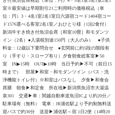
き付魚沼会席税込（単位：円）4・5名1室3名1室2名1
室※最安値は早期割引21ご利用時の価格税込（単
位：円）3・4名1室2名1室日六源宿コード1404宿コー
ド1576選べる客室2名1室／おひとり様（1泊2食付）
新潟牛すき焼き付魚沼会席［和室10畳］和モダンツ
イン（2名）●入湯税別途150円（大人のみ） ●子供
料金：12歳以下要問合せ ●玄関前に約5段の階段有
り（手すり・スロープ有り）夕食朝食総客室▶50
室 IN▶15時 OUT▶10時 当日予約▶不可（前日15
時まで） 部屋▶和室・和モダンツイン（バス・洗
浄機能トイレ付）※和室はバスなし 夕食▶和食会
席膳 朝食▶和定食 所在地▶新潟県魚沼市大湯温
泉301 交通▶車：関越自動車道魚沼ICより約20分／
駐車場有（無料） 電車：JR浦佐駅より予約制無料送
迎バスで約30分 送迎▶浦佐駅～宿 1日2便（14時20