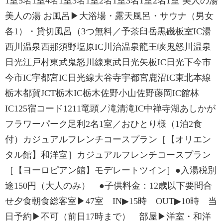
1室5名1室4名1室3名1室2名1室3名1室2名1室 美人の湯
美人の湯 お風呂▶大浴場・露天風呂・サウナ（男女
各1）・貸切風呂（3つ無料／予茶臼岳黒磯板室IC湯
西川温泉西那須野塩原IC川治温泉龍王峡鬼怒川温泉
日光江戸村東武鬼怒川線東武日光矢板IC日光下今市
今市IC宇都宮IC日光線大谷寺宇都宮鹿沼IC東北本線
栃木都賀JCT栃木IC栃木佐野小山佐野藤岡IC館林
IC125宿コード1211竜頭ノ滝清滝IC中禅寺湖あしかが
フラワーパーク足利2名1室／おひとり様（1泊2食
付）カジュアルフレンチコースプラン［【オリエン
タル館】和洋室］カジュアルフレンチコースプラン
［【ヨーロピアン館】モデレートツイン］●入湯税別
途150円（大人のみ） ●子供料金：12歳以下要問合
せ夕食朝食総客室▶47室 IN▶15時 OUT▶10時 当
日予約▶不可（前日17時まで） 部屋▶洋室・和洋