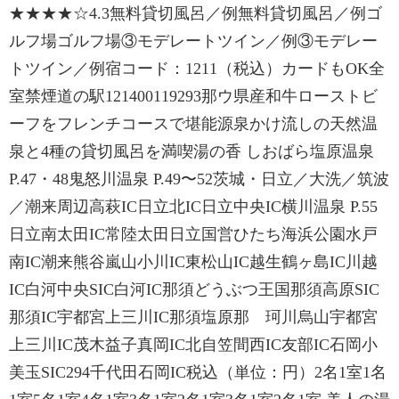
★★★★☆4.3無料貸切風呂／例無料貸切風呂／例ゴ
ルフ場ゴルフ場③モデレートツイン／例③モデレー
トツイン／例宿コード：1211（税込）カードもOK全
室禁煙道の駅121400119293那ウ県産和牛ローストビ
ーフをフレンチコースで堪能源泉かけ流しの天然温
泉と4種の貸切風呂を満喫湯の香 しおばら塩原温泉
P.47・48鬼怒川温泉 P.49〜52茨城・日立／大洗／筑波
／潮来周辺高萩IC日立北IC日立中央IC横川温泉 P.55
日立南太田IC常陸太田日立国営ひたち海浜公園水戸
南IC潮来熊谷嵐山小川IC東松山IC越生鶴ヶ島IC川越
IC白河中央SIC白河IC那須どうぶつ王国那須高原SIC
那須IC宇都宮上三川IC那須塩原那 珂川烏山宇都宮
上三川IC茂木益子真岡IC北自笠間西IC友部IC石岡小
美玉SIC294千代田石岡IC税込（単位：円）2名1室1名