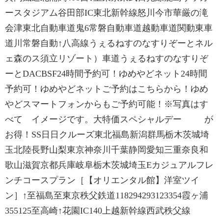
ースタジアム谷田部IC東北新幹線怒川今市華厳の滝
会津東北自動車道鬼6常磐自動車道越動車道関動東車
道川常磐自動↑八高線うぇるねすのなすりぞーとネル
ェ森のス須立リゾート）車道うぇるねすのなすりぞ
ーとDACBSF24時間予約可！ゆめやどネット24時間
予約可！ゆめやどネットご予約はこちらから！ゆめ
やどスマートフォンからもご予約可能！※写真はす
べて イメージです。大特価スペシャルデー が
お得！SS日日クルーズ東北福島新潟群馬栃木茨城埼
玉北陸長野山梨東京神奈川千葉静岡愛知三重奈良和
歌山滋賀京都兵庫岐阜栃木茨城埼玉Eカジュアルフレ
ンチコースプラン［【オリエンタル館】洋室ツイ
ン］↑至福島至東京秩父鉄道118294293123354霞ヶ浦
355125至高崎↑花園IC140上越新幹線西武秩父線