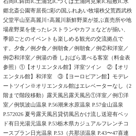
石岡IC鉾田IC土浦北ICつくば土浦阿見東IC稲敷IC水
郷北斎公園寄居長□彩の国ふれあい牧場秩父荒西武秩
父堂平山至高麗川↑高麗川新鮮野菜が並ぶ直売所や地
場産野菜を使ったレストランやカフェなどが揃い、
季節ごとのイベントも楽しめる観光の交流拠点で
す。夕食／例夕食／例朝食／例朝食／例②和洋室／
例②和洋室／例湯の香 しおばら選べる客室（料金表
参照）①【オリエンタル館】洋室ツイン ②【オリ
エンタル館】和洋室 ③【ヨーロピアン館】モデレ
ートツイン※オリエンタル館はエレベーターなし（2
階まで階段移動）露天風呂露天風呂①洋室／例①洋
室／例筑波山温泉 P.56潮来水原温泉 P.57金山温泉
P.572026 夏号露天風呂貸切風呂かけ流し送迎有ベッ
ド有日光湯元温泉 P.53栃木県カジュアルフレンチコ
ースプラン日光温泉 P.53（共那須温泉 P.43〜47喜連