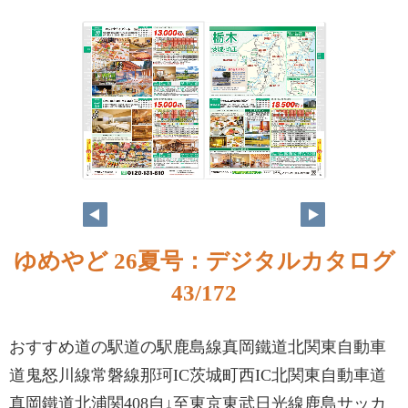
ゆめやど 26夏号：デジタルカタログ
43/172
おすすめ道の駅道の駅鹿島線真岡鐵道北関東自動車
道鬼怒川線常磐線那珂IC茨城町西IC北関東自動車道
真岡鐵道北浦関408自↓至東京東武日光線鹿島サッカ