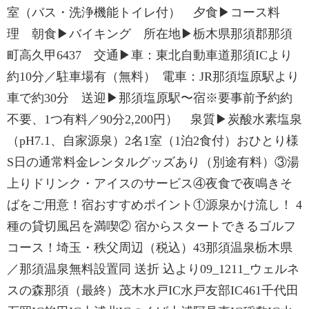
室（バス・洗浄機能トイレ付） 夕食▶コース料
理 朝食▶バイキング 所在地▶栃木県那須郡那須
町高久甲6437 交通▶車：東北自動車道那須ICより
約10分／駐車場有（無料） 電車：JR那須塩原駅より
車で約30分 送迎▶那須塩原駅〜宿※要事前予約約
不要、1つ有料／90分2,200円） 泉質▶炭酸水素塩泉
（pH7.1、自家源泉）2名1室（1泊2食付）おひとり様
S日の通常料金レンタルグッズあり（別途有料）③湯
上りドリンク・アイスのサービス④夜食で夜鳴きそ
ばをご用意！宿おすすめポイント①源泉かけ流し！ 4
種の貸切風呂を満喫② 宿からスタートできるゴルフ
コース！埼玉・秩父周辺（税込）43那須温泉栃木県
／那須温泉無料設置同 送折 込より09_1211_ウェルネ
スの森那須（最終）茂木水戸IC水戸友部IC461千代田