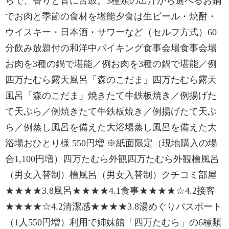
らで、香りと音に舌鼓。3種類の出汁から選べるお鍋
でお肉と季節の食材を堪能夕食は生ビール・焼酎・
ウイスキー・日本酒・サワーなど（セルフ方式）60
分飲み放題付の和洋中バイキング食事会場食事会場
お肉を3種の鍋で堪能／例お肉を3種の鍋で堪能／例
四万たむら露天風呂「森のこだま」四万たむら露天
風呂「森のこだま」焼きたて牛鉄板焼き／例揚げた
て天ぷら／例焼きたて牛鉄板焼き／例揚げたて天ぷ
ら／例蒸し風呂を備えた大浴場蒸し風呂を備えた大
浴場おひとり様 550円増 ※紙面限定（現地購入の場
合1,100円増）四万たむら外観四万たむら外観檜風呂
（男女入替制）檜風呂（男女入替制）クチコミ部屋
★★★★3.8風呂★★★★4.1食事★★★★☆4.2接客
★★★★☆4.2清潔感★★★★3.8湯めぐりパスポート
（1人550円増）利用で姉妹館「四万たむら」の6種類