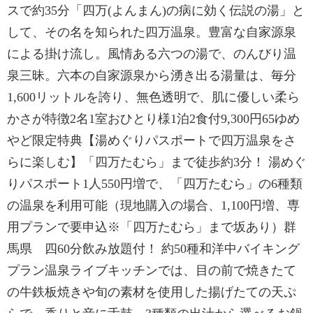
スで約35分「四万(よんまん)の病に効く伝説の湯」と
して、その名を知られた四万温泉。豊富な自家源泉
による掛け流し。風情ある六つの湯で、のんびり温
泉三昧。六本の自家源泉から湧き出る湯量は、毎分
1,600リットルを誇り、無色透明で、肌に優しい柔ら
かさが特徴2名1室おひとり様1泊2食付9,300円65ゆめ
やど限定特典【湯めぐりパスポートで四万温泉をさ
らに楽しむ】「四万たむら」まで徒歩約3分！ 湯めぐ
りパスポート1人550円増で、「四万たむら」の6種類
の温泉を利用可能（現地購入の場合、1,100円増、専
用プランで要申込※「四万たむら」まで坂あり）群
馬県 四60分飲み放題付！ 約50種和洋中バイキング
プラン温泉ライブキッチンでは、目の前で焼きたて
の牛鉄板焼きや旬の素材を使用した揚げたての天ぷ