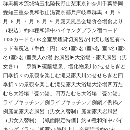
群馬栃木茨城埼玉北陸長野山梨東京神奈川千葉静岡
愛知三重奈良和歌山滋賀京都兵庫岐阜群馬 4 月 5
月 6 月 7 月 8 月 9 月露天風呂会場食会場食より
（税込）約50種和洋中バイキングプラン宿コード
1436カードもOK全室禁煙貸切風呂かけ流し送迎有ベ
ッド有税込（単位：円）3名1室2名1室5名1室4名1室3
名1室2名1室美人の湯 お風呂▶大浴場・露天風呂（男
女各1） 泉質▶硫酸塩泉、塩化物泉川のせせらぎと
四季折々の景観を楽しむ滝見露天川のせせらぎと四
季折々の景観を楽しむ滝見露天大浴場大浴場四万た
むら大浴場「甍の湯」四万たむら大浴場「甍の湯」
ライブキッチン／例ライブキッチン／例鍋／例鍋／
例庭園露天岩風呂（男女入替制）庭園露天岩風呂
（男女入替制）【紙面限定特価】約50種和洋中バイ
キングプラン［和室7.5畳以上］ ※電話予約のみ