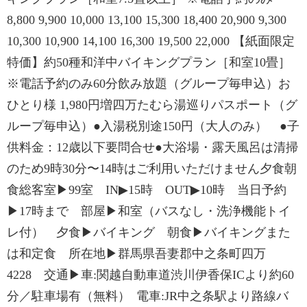
8,800 9,900 10,000 13,100 15,300 18,400 20,900 9,300
10,300 10,900 14,100 16,300 19,500 22,000 【紙面限定
特価】約50種和洋中バイキングプラン［和室10畳］
※電話予約のみ60分飲み放題（グループ毎申込）お
ひとり様 1,980円増四万たむら湯巡りパスポート（グ
ループ毎申込）●入湯税別途150円（大人のみ） ●子
供料金：12歳以下要問合せ●大浴場・露天風呂は清掃
のため9時30分〜14時はご利用いただけません夕食朝
食総客室▶99室 IN▶15時 OUT▶10時 当日予約
▶17時まで 部屋▶和室（バスなし・洗浄機能トイ
レ付） 夕食▶バイキング 朝食▶バイキングまた
は和定食 所在地▶群馬県吾妻郡中之条町四万
4228 交通▶車:関越自動車道渋川伊香保ICより約60
分／駐車場有（無料） 電車:JR中之条駅より路線バ