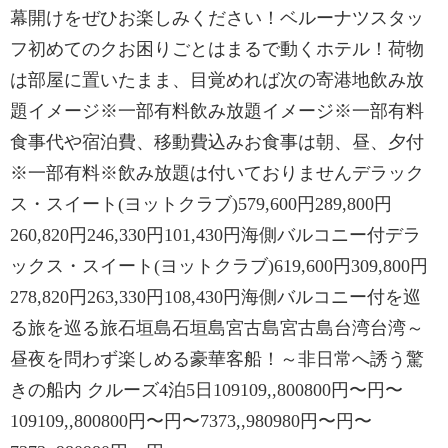
幕開けをぜひお楽しみください！ベルーナツスタッ
フ初めてのクお困りごとはまるで動くホテル！荷物
は部屋に置いたまま、目覚めれば次の寄港地飲み放
題イメージ※一部有料飲み放題イメージ※一部有料
食事代や宿泊費、移動費込みお食事は朝、昼、夕付
※一部有料※飲み放題は付いておりませんデラック
ス・スイート(ヨットクラブ)579,600円289,800円
260,820円246,330円101,430円海側バルコニー付デラ
ックス・スイート(ヨットクラブ)619,600円309,800円
278,820円263,330円108,430円海側バルコニー付を巡
る旅を巡る旅石垣島石垣島宮古島宮古島台湾台湾～
昼夜を問わず楽しめる豪華客船！～非日常へ誘う驚
きの船内 クルーズ4泊5日109109,,800800円〜円〜
109109,,800800円〜円〜7373,,980980円〜円〜