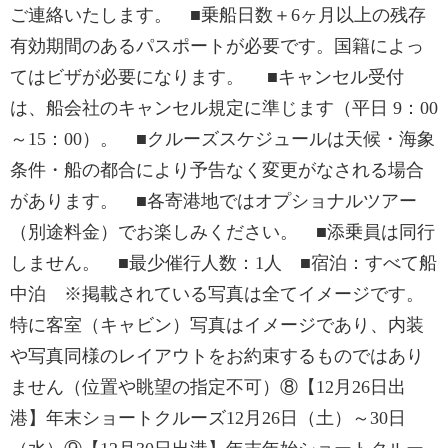
ご連絡いたします。 ■乗船日数＋6ヶ月以上の残存
有効期間のあるパスポートが必要です。国籍によっ
てはビザが必要になります。 ■キャンセル受付
は、船会社のキャンセル規定に準じます（平日 9：00
～15：00）。 ■クルーズスケジュールは天候・海象
条件・船の都合により予告なく変更がなされる場合
があります。 ■各寄港地ではオプショナルツアー
（別途料金）でお楽しみください。 ■添乗員は同行
しません。 ■最少催行人数：1人 ■宿泊：すべて船
中泊 ※掲載されている写真は全てイメージです。
特に客室（キャビン）写真はイメージであり、内装
や写真同様のレイアウトをお約束するものではあり
ません（位置や眺望の指定不可）⑧【12月26日出
港】年末ショートクルーズ12月26日（土）～30日