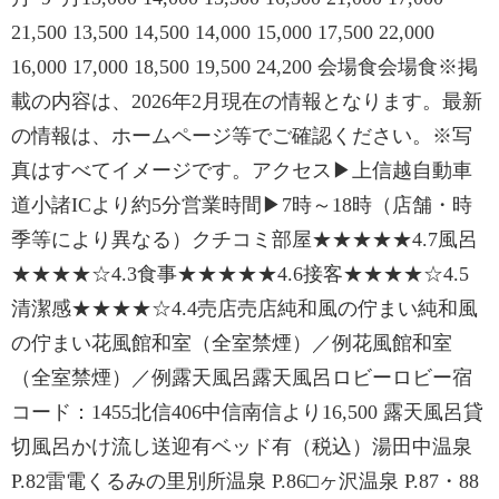
21,500 13,500 14,500 14,000 15,000 17,500 22,000
16,000 17,000 18,500 19,500 24,200 会場食会場食※掲
載の内容は、2026年2月現在の情報となります。最新
の情報は、ホームページ等でご確認ください。※写
真はすべてイメージです。アクセス▶上信越自動車
道小諸ICより約5分営業時間▶7時～18時（店舗・時
季等により異なる）クチコミ部屋★★★★★4.7風呂
★★★★☆4.3食事★★★★★4.6接客★★★★☆4.5
清潔感★★★★☆4.4売店売店純和風の佇まい純和風
の佇まい花風館和室（全室禁煙）／例花風館和室
（全室禁煙）／例露天風呂露天風呂ロビーロビー宿
コード：1455北信406中信南信より16,500 露天風呂貸
切風呂かけ流し送迎有ベッド有（税込）湯田中温泉
P.82雷電くるみの里別所温泉 P.86□ヶ沢温泉 P.87・88