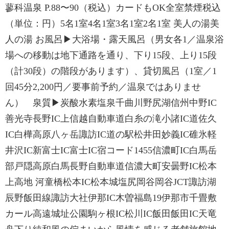
蓼科温泉 P.88〜90（税込）カードもOK全室禁煙税込
（単位：円）5名1室4名1室3名1室2名1室 美人の湯美
人の湯 お風呂▶大浴場・露天風呂（男女各1／温泉浴
場への移動は地下通路を通り、下り15段、上り15段
（計30段）の階段があります）、貸切風呂（1室／1
回45分2,200円／要事前予約／温泉ではありませ
ん） 泉質▶炭酸水素塩泉千曲川野尻湖信州中野IC
善光寺長野IC上信越自動車道白糸の滝小諸IC道佐久
IC白樺高原八ヶ岳諏訪IC道の駅松井田妙義IC碓氷軽
井沢IC新富士IC富士IC宿コード1455信濃町IC白馬岳
部戸隠高原白馬長野自動車道信濃大町安曇野IC松本
上高地 河童橋松本IC松本城塩尻岡谷岡谷JCT諏訪湖
辰野飯田線諏訪大社伊那IC木曽福島19伊那市千畳敷
カール高遠城址公園駒ヶ根IC松川IC飯田飯田IC天竜