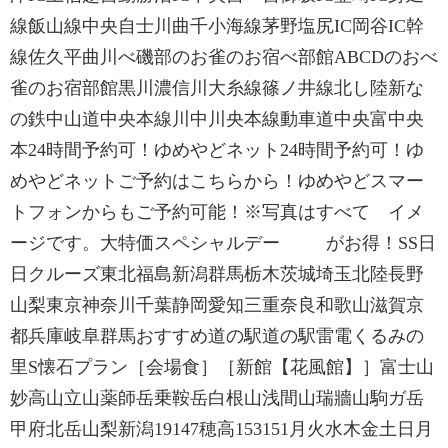
線飯山線中央自士川曲千小海線茅野塩尻IC岡谷IC幹
線佐久平曲川べ磯部のお雀のお宿べ部館ABCDのおべ
雀のお宿部館黒川濃信川大糸線篠ノ井線北し陸新な
の鉄中山道中央本線川中川央本線動車道中央富中央
本24時間予約可！ゆめやどネット24時間予約可！ゆ
めやどネットご予約はこちらから！ゆめやどスマー
トフォンからもご予約可能！※写真はすべて イメ
ージです。大特価スペシャルデー がお得！SS日
日クルーズ東北福島新潟群馬栃木茨城埼玉北陸長野
山梨東京神奈川千葉静岡愛知三重奈良和歌山滋賀京
都兵庫岐阜群馬おすすめ道の駅道の駅雷電くるみの
里S懐石プラン［会場食］［新館【花風館】］富士山
妙高山立山薬師岳乗鞍岳白根山浅間山瑞牆山駒ガ岳
甲府北岳山梨新潟19147穂高153151月火水木金土日月