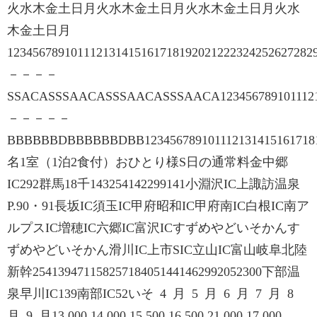
火水木金土日月火水木金土日月火水木金土日月火水
木金土日月
123456789101112131415161718192021222324252627
－－－－
SSACASSSAACASSSAACASSSAACA12345678910111213
－－－－－
BBBBBBDBBBBBBDBB12345678910111213141516171
名1室（1泊2食付）おひとり様S日の通常料金中郷
IC292群馬18千143254142299141小淵沢IC上諏訪温泉
P.90・91長坂IC須玉IC甲府昭和IC甲府南IC白根IC南ア
ルプスIC増穂IC六郷IC富沢ICすずめやどいそかんす
ずめやどいそかん滑川IC上市SIC立山IC富山岐阜北陸
新幹254139471158257184051441462992052300下部温
泉早川IC139南部IC52いそ 4 月 5 月 6 月 7 月 8
月 9 月13,000 14,000 15,500 16,500 21,000 17,000