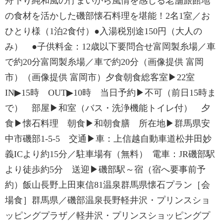
舟下り純和風の佇まいから風情を感じる老舗旅館地
の食材を活かした磯部懐石料理を堪能！2名1室／お
ひとり様（1泊2食付）●入湯税別途150円（大人の
み） ●子供料金：12歳以下要問合せ富岡製糸場／車
で約20分富岡製糸場／車で約20分（画像提供 富岡
市）（画像提供 富岡市）夕食朝食総客室▶22室
IN▶15時 OUT▶10時 当日予約▶不可（前日15時ま
で） 部屋▶和室（バス・洗浄機能トイレ付） 夕
食▶懐石料理 朝食▶和朝食膳 所在地▶群馬県安
中市磯部1-5-5 交通▶車：上信越自動車道松井田妙
義ICより約15分／駐車場有（無料） 電車：JR磯部駅
より徒歩約5分 送迎▶磯部駅～宿（宿へ要事前予
約）飯山長野上田東信81温泉群馬県懐石プラン［会
場食］群馬県／磯部温泉長野軽井沢・プリンスショ
ッピングプラザ／軽井沢・プリンスショッピングプ