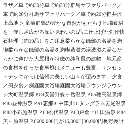
ラザ／車で約30分車で約30分群馬サファリパーク／
車で約20分群馬サファリパーク／車で約20分軽井沢
上高地 河童橋群馬の豊かな自然がもたらす地場食材
を、優しさ広がる深い味わいの1品に仕上げた創作懐
石料理（約10品）をご用意柔らかな磯部の名湯を満
喫柔らかな磯部の名湯を満喫透滋の湯透滋の湯なだ
らかに伸びた大屋根が特徴の純和風の建物。地元産
の食材を使った食事処はメニューも豊富。サンセッ
トデッキからは信州の美しい山々が望めます。夕食
／例夕食／例庭園大浴場庭園大浴場ラウンジラウン
ジ大町温泉郷 P.84安曇野蝶ヶ岳温泉 P.85穂高温泉郷
P.85昼神温泉 P.91恵那IC中津川ICタングラム斑尾温泉
P.82小布施温泉 P.83松代温泉 P.83戸倉上山田温泉 P.84
美ヶ原温泉 P.8600,000円が16,000円00,000円長野長野