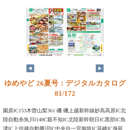
ゆめやど 26夏号：デジタルカタログ
81/172
園原IC153木曽山梨361 磯 磯上越新幹線妙高高原IC北
陸自動糸魚川I148C親不知IC北陸新幹朝日IC黒部IC魚
津IC上信越自動勝沼IC中央自一宮御坂IC韮崎IC身延