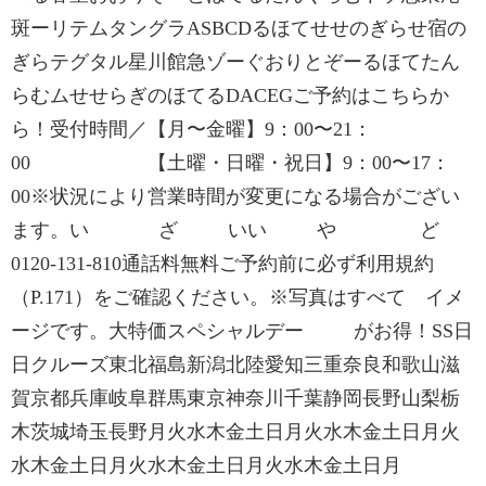
斑ーリテムタングラASBCDるほてせせのぎらせ宿の
ぎらテグタル星川館急ゾーぐおりとぞーるほてたん
らむムせせらぎのほてるDACEGご予約はこちらか
ら！受付時間／【月〜金曜】9：00〜21：
00 【土曜・日曜・祝日】9：00〜17：
00※状況により営業時間が変更になる場合がござい
ます。い ざ いい や ど
0120-131-810通話料無料ご予約前に必ず利用規約
（P.171）をご確認ください。※写真はすべて イメ
ージです。大特価スペシャルデー がお得！SS日
日クルーズ東北福島新潟北陸愛知三重奈良和歌山滋
賀京都兵庫岐阜群馬東京神奈川千葉静岡長野山梨栃
木茨城埼玉長野月火水木金土日月火水木金土日月火
水木金土日月火水木金土日月火水木金土日月