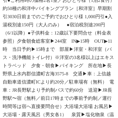
引●ご利用時の価格2名1室／おひとり様（1泊2食付）
約50種の和洋中バイキングプラン［和洋室］早期割
引3030日前までのご予約でおひとり様 1,000円引●入
湯税別途150円（大人のみ） ●宿泊税別途200円
（6/1以降）●子供料金：12歳以下要問合せ（料金表
参照）夕食朝食総客室▶244室 IN▶15時 OUT▶11
時 当日予約▶15時まで 部屋▶洋室・和洋室（バ
ス・洗浄機能トイレ付）※洋室の3名様以上はエキス
トラベッド 夕食・朝食▶バイキング 所在地▶長
野県上水内郡信濃町古海3575-8 交通▶車：上信越
自動車道信濃町ICより約20分／駐車場有（無料） 電
車：JR長野駅より予約制バスで約60分 送迎▶JR長
野駅〜宿（無料／前日17時までの事前予約制／運行
時間等は宿へ直接要問合せ）大浴場大浴場 お風呂▶
大浴場・露天風呂（男女各1） 泉質▶塩化物泉（温