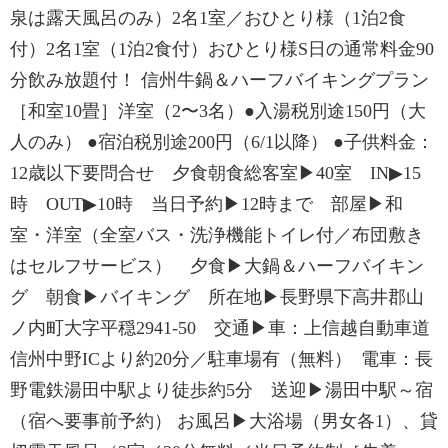
泉は露天風呂のみ）2名1室／おひとり様（1泊2食
付）2名1室（1泊2食付）おひとり様S日の通常料金90
分飲み放題付！ 信州牛鍋＆ハーフバイキングプラン
［和室10畳］洋室（2〜3名）●入湯税別途150円（大
人のみ） ●宿泊税別途200円（6/1以降） ●子供料金：
12歳以下要問合せ 夕食朝食総客室▶40室 IN▶15
時 OUT▶10時 当日予約▶12時まで 部屋▶和
室・洋室（全室バス・洗浄機能トイレ付／布団敷き
はセルフサービス） 夕食▶大鍋＆ハーフバイキン
グ 朝食▶バイキング 所在地▶長野県下高井郡山
ノ内町大字平穏2941-50 交通▶車：上信越自動車道
信州中野ICより約20分／駐車場有（無料） 電車：長
野電鉄湯田中駅より徒歩約5分 送迎▶湯田中駅～宿
（宿へ要事前予約） お風呂▶大浴場（男女各1）、貸