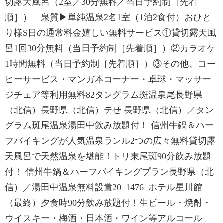
切露天風呂（2室／30分無料／当日予約制［先着
順］） 泉質▶単純温泉2名1室（1泊2食付）おひと
り様S日の通常料金嬉しい無料サービス①貸切露天風
呂1回30分無料（当日予約制［先着順］）②カラオケ
1時間無料（当日予約制［先着順］）③その他、コー
ヒーサービス・マンガ本コーナー・卓球・マッサー
ジチェア等利用無料82タングラム斑温泉尾長野県
（北信）長野県（北信）テせ 長野県（北信）／タン
グラム斑尾温泉湯田中飲み放題付！ 信州牛鍋＆ハー
フバイキングが人気温泉ランル2つの広々無料貸切露
天風呂で天然温泉を堪能！トリ東尾斑90分飲み放題
付！ 信州牛鍋＆ハーフバイキングプラン長野県（北
信）／湯田中温泉無料設置20_1476_ホテル星川館
（最終）夕食時90分飲み放題付！生ビール・焼酎・
ウイスキー・梅酒・日本酒・ワイン等アルコール