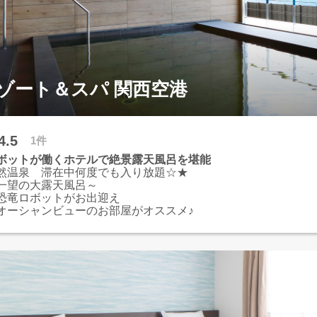
ゾート＆スパ 関西空港
4.5
1件
ボットが働くホテルで絶景露天風呂を堪能
然温泉 滞在中何度でも入り放題☆★
一望の大露天風呂～
恐竜ロボットがお出迎え
オーシャンビューのお部屋がオススメ♪