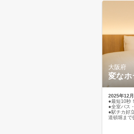
ある全てを
大阪府
変なホ
2025年1
●最短10
●全室バス
●駅チカ好
道頓堀まで
京セラドー
ユニバーサ
分