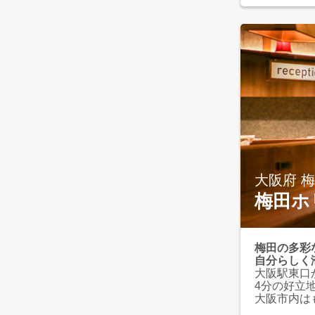
大阪府 
梅田ホ
梅田の多彩
自分らしく滞
大阪駅東口
4分の好立
大阪市内は
く、ビジネ