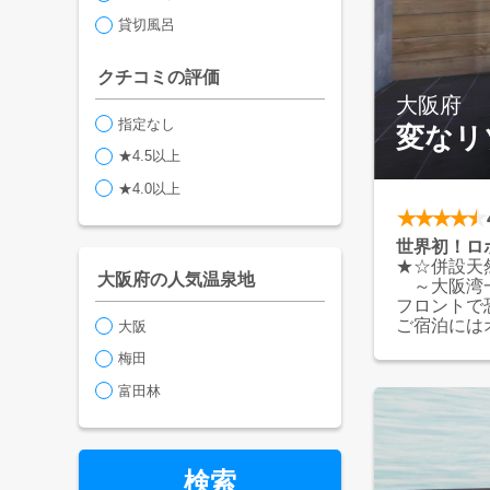
貸切風呂
クチコミの評価
大阪府
指定なし
変なリ
★4.5以上
★4.0以上
世界初！ロ
★☆併設天
大阪府の人気温泉地
～大阪湾
フロントで
ご宿泊には
大阪
梅田
富田林
検索