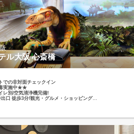
大阪
テル大阪 心斎橋
トでの非対面チェックイン
毒実施中★★
イレ別/空気清浄機完備!
番出口 徒歩3分!観光・グルメ・ショッピングに
地!
斎橋」駅 2番出口 徒歩3分◎
天閣、ショッピングエリアなどの人気観光地ま
良好。 新大阪・梅田・淀屋橋・本町・なん
港・伊丹空港などへのアクセスも良く、京セラ
阪城ホールなどのイベント会場への移動にも大