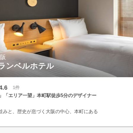
。
まざまなロボットやテクノロジーを導入し、機
ターテイメントを充実！快眠にもこだわりまし
大阪
ランベルホテル
4.6
1件
階」「エリア一望」本町駅徒歩5分のデザイナー
並みと、歴史が息づく大阪の中心、本町にある
南は難波へ自由自在なアクセスを叶える大阪の
ジション
、ショッピング・グルメ・カルチャーなど魅力