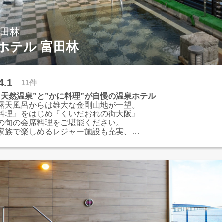
富田林
ホテル 富田林
4.1
11件
”天然温泉”と”かに料理”が自慢の温泉ホテル
露天風呂からは雄大な金剛山地が一望。
料理』をはじめ『くいだおれの街大阪』
の旬の会席料理をご堪能ください。
家族で楽しめるレジャー施設も充実、
内観光や高野山への移動拠点としてもご利用で