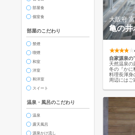
部屋食
個室食
大阪府 
亀の井
部屋のこだわり
禁煙
喫煙
自家源泉の
和室
天然温泉の
冬の『かに
洋室
料理長渾身
和洋室
周辺にはご
また大阪市
スイート
きます。
温泉・風呂のこだわり
温泉
露天風呂
源泉かけ流し