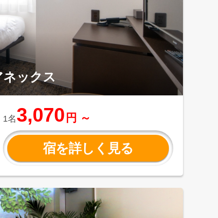
アネックス
3,070
円 ～
1名
宿を詳しく見る