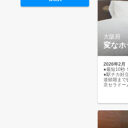
大阪府
変なホ
2026年
●最短10
●駅チカ好
道頓堀まで
京セラドー
ユニバーサ
分