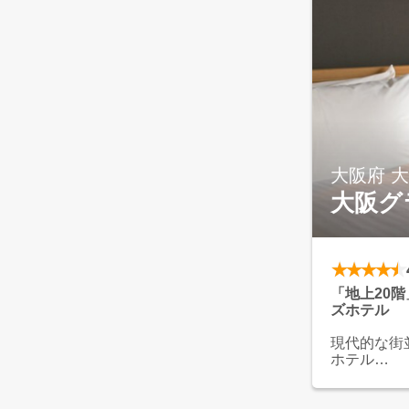
変便利です
当館ではさ
能性とエン
た。
大阪府 
大阪グ
「地上20
ズホテル
現代的な街
ホテル
北は梅田、
センターポ
ビジネスも