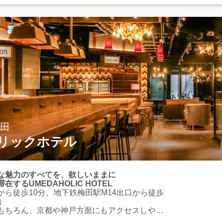
梅田
リックホテル
な魅力のすべてを、欲しいままに
在するUMEDAHOLIC HOTEL
から徒歩10分、地下鉄梅田駅M14出口から徒歩
地
もちろん、京都や神戸方面にもアクセスしやす
スやショッピング、観光の拠点にも最適