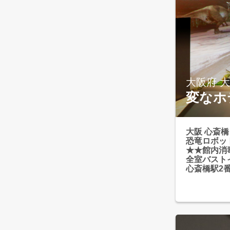
大阪府 
変なホ
大阪 心斎橋
恐竜ロボッ
★★館内消
全室バスト
心斎橋駅2
最適な好立
御堂筋線「心
道頓堀、通
でアクセス
ば・関西空
ドームや大