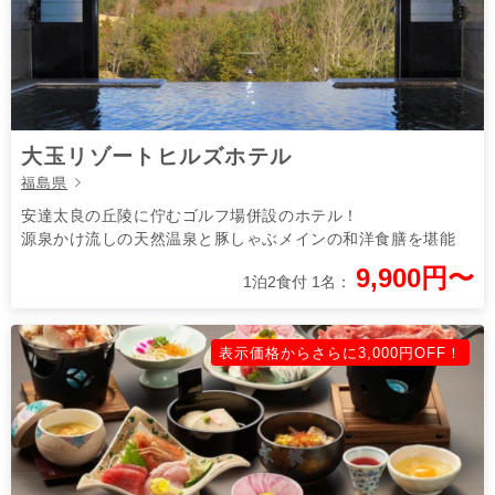
大玉リゾートヒルズホテル
福島県
安達太良の丘陵に佇むゴルフ場併設のホテル！
源泉かけ流しの天然温泉と豚しゃぶメインの和洋食膳を堪能
9,900円〜
1泊2食付 1名：
表示価格からさらに3,000円OFF！