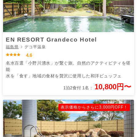
EN RESORT Grandeco Hotel
福島県
デコ平温泉
4.6
名水百選「小野川湧水」が繋ぐ旅。自然のアクティビティを堪
能
水を「食す」地域の食材を贅沢に使用した和洋ビュッフェ
10,800円〜
1泊2食付 1名：
表示価格からさらに3,000円OFF！