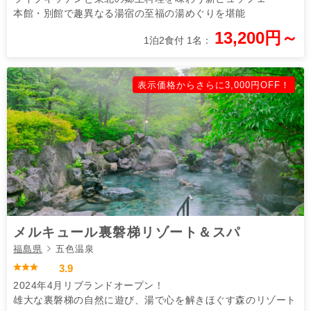
本館・別館で趣異なる湯宿の至福の湯めぐりを堪能
13,200円～
1泊2食付 1名：
表示価格からさらに3,000円OFF！
メルキュール裏磐梯リゾート＆スパ
福島県
五色温泉
3.9
2024年4月リブランドオープン！
雄大な裏磐梯の自然に遊び、湯で心を解きほぐす森のリゾート