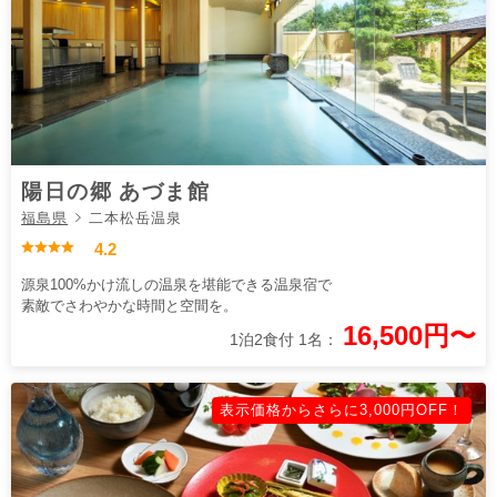
陽日の郷 あづま館
福島県
二本松岳温泉
4.2
源泉100%かけ流しの温泉を堪能できる温泉宿で
素敵でさわやかな時間と空間を。
16,500円〜
1泊2食付 1名：
表示価格からさらに3,000円OFF！