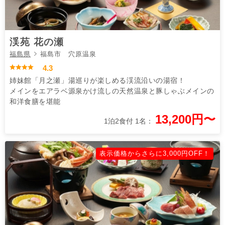
渓苑 花の瀬
福島県
福島市 穴原温泉
4.3
姉妹館「月之瀬」湯巡りが楽しめる渓流沿いの湯宿！
メインをエアラベ源泉かけ流しの天然温泉と豚しゃぶメインの
和洋食膳を堪能
13,200円〜
1泊2食付 1名：
表示価格からさらに3,000円OFF！