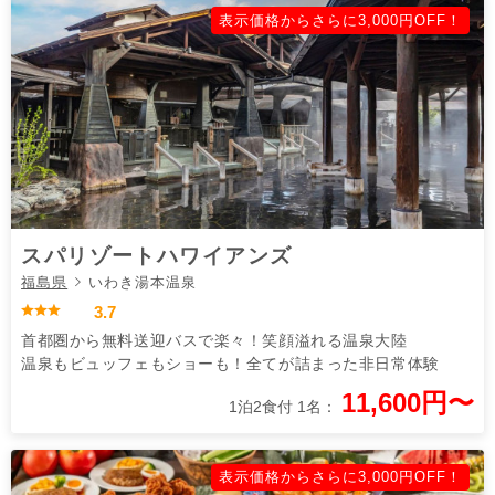
表示価格からさらに3,000円OFF！
スパリゾートハワイアンズ
福島県
いわき湯本温泉
3.7
首都圏から無料送迎バスで楽々！笑顔溢れる温泉大陸
温泉もビュッフェもショーも！全てが詰まった非日常体験
11,600円〜
1泊2食付 1名：
表示価格からさらに3,000円OFF！