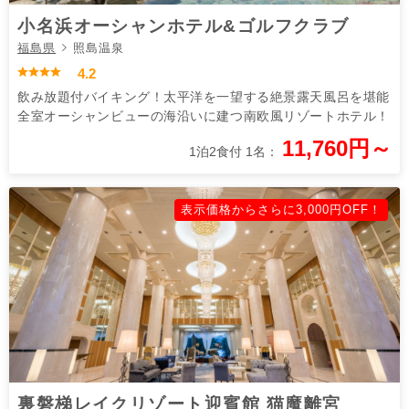
小名浜オーシャンホテル&ゴルフクラブ
福島県
照島温泉
4.2
飲み放題付バイキング！太平洋を一望する絶景露天風呂を堪能
全室オーシャンビューの海沿いに建つ南欧風リゾートホテル！
11,760円～
1泊2食付 1名：
表示価格からさらに3,000円OFF！
裏磐梯レイクリゾート迎賓館 猫魔離宮