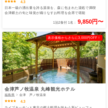
4.3
日本一級の湧出量を誇る源泉を、森に包まれた湯処で満喫
会津郷土の旬と味覚が織りなすお料理を会席で堪能
9,850円〜
1泊2食付 1名：
表示価格からさらに3,000円OFF！
会津芦ノ牧温泉 丸峰観光ホテル
福島県
会津 芦ノ牧温泉
4.3
ライブキッチンと東北の郷土料理を味わう新ビュッフェ