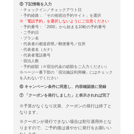
⑤ 下記情報を入力
・チェックイン／チェックアウト日
・予約経路：「その他宿泊予約サイト
」を選択
※「電話予約」を選択しないようにご注意ください
・予約番号：「2000」から始まる10桁の予約番号
・ご予約日
・プラン名
・代表者の都道府県／郵便番号／住所
・代表者名（カナ）
・代表者電話番号
・宿泊人数
・予約総額（※宿泊代金の総額をご入力ください）
※ページ一番下部の「宿泊施設利用欄」にはチェック
を入れないでください
⑥ キャンペーン条件に同意し、内容確認後に登録
⑦ 「クーポンを発行しました」と表示されれば完了
※予算がなくなり次第、クーポンの発行は終了と
なります。
※クーポンが発行できない場合は割引適用外とな
りますので、ご予約後は速やかに発行をお願いい