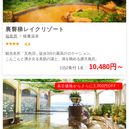
裏磐梯レイクリゾート
福島県
猫魔温泉
4.4
観光名所「五色沼」徒歩3分の最高のロケーション。
こんこんと湧き出る美肌の湯と、湖を眺める露天風呂。
10,480円～
1泊2食付 1名：
表示価格からさらに3,000円OFF！