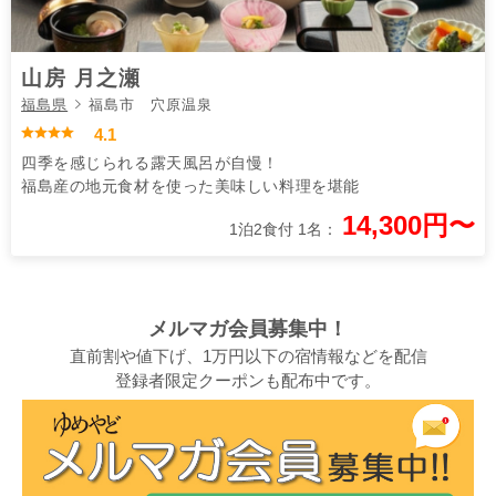
山房 月之瀬
福島県
福島市 穴原温泉
4.1
四季を感じられる露天風呂が自慢！
福島産の地元食材を使った美味しい料理を堪能
14,300円〜
1泊2食付 1名：
メルマガ会員募集中！
直前割や値下げ、1万円以下の宿情報などを配信
登録者限定クーポンも配布中です。