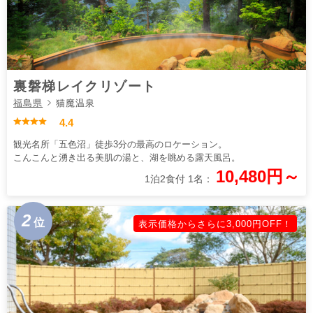
裏磐梯レイクリゾート
福島県
猫魔温泉
4.4
観光名所「五色沼」徒歩3分の最高のロケーション。
こんこんと湧き出る美肌の湯と、湖を眺める露天風呂。
10,480円～
1泊2食付 1名：
2
位
表示価格からさらに3,000円OFF！