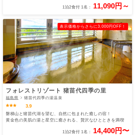
11,090円～
1泊2食付 1名：
表示価格からさらに3,000円OFF！
フォレストリゾート 猪苗代四季の里
福島県
猪苗代四季の湯温泉
3.9
磐梯山と猪苗代湖を望む、自然に包まれた癒しの宿！
黄金色の美肌の湯と星空に癒される、贅沢なひとときを満喫
14,400円〜
1泊2食付 1名：