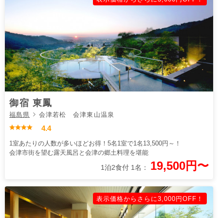
御宿 東鳳
福島県
会津若松 会津東山温泉
4.4
1室あたりの人数が多いほどお得！5名1室で1名13,500円～！
会津市街を望む露天風呂と会津の郷土料理を堪能
19,500円〜
1泊2食付 1名：
表示価格からさらに3,000円OFF！