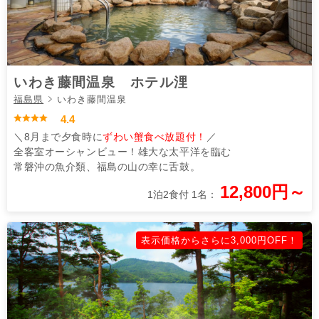
いわき藤間温泉 ホテル浬
福島県
いわき藤間温泉
4.4
＼8月まで夕食時に
ずわい蟹食べ放題付！
／
全客室オーシャンビュー！雄大な太平洋を臨む
常磐沖の魚介類、福島の山の幸に舌鼓。
12,800円～
1泊2食付 1名：
表示価格からさらに3,000円OFF！