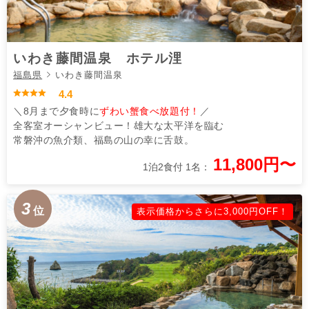
いわき藤間温泉 ホテル浬
福島県
いわき藤間温泉
4.4
＼8月まで夕食時に
ずわい蟹食べ放題付！
／
全客室オーシャンビュー！雄大な太平洋を臨む
常磐沖の魚介類、福島の山の幸に舌鼓。
11,800円〜
1泊2食付 1名：
3
位
表示価格からさらに3,000円OFF！