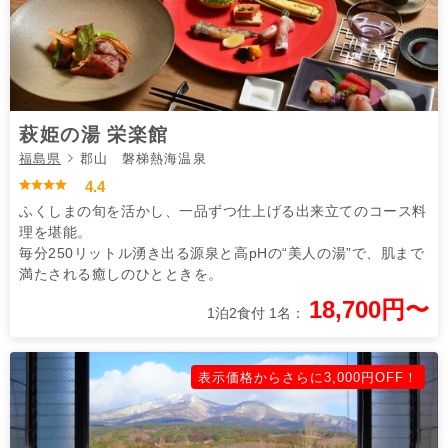
萩姫の湯 栄楽館
福島県
郡山 磐梯熱海温泉
4.4
ふくしまの旬を活かし、一品ずつ仕上げる出来立てのコース料
理を堪能。
毎分250リットル湧き出る源泉と高pHの“美人の湯”で、肌まで
満たされる癒しのひとときを。
18,700円〜
1泊2食付 1名：
表示価格からさらに3,000円OFF！