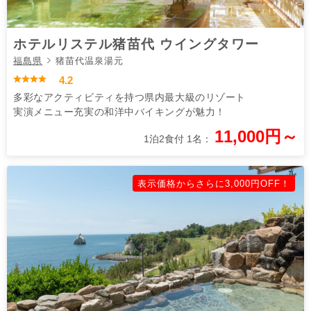
ホテルリステル猪苗代 ウイングタワー
福島県
猪苗代温泉湯元
4.2
多彩なアクティビティを持つ県内最大級のリゾート
実演メニュー充実の和洋中バイキングが魅力！
11,000円～
1泊2食付 1名：
表示価格からさらに3,000円OFF！