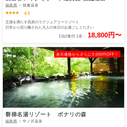
福島県
猫魔温泉
4.3
五感を満たす高原のラグジュアリーリゾート
日常から切り離された大人の休日のお過ごしください
18,800円〜
1泊2食付 1名：
表示価格からさらに3,000円OFF！
磐梯名湯リゾート ボナリの森
福島県
中ノ沢温泉