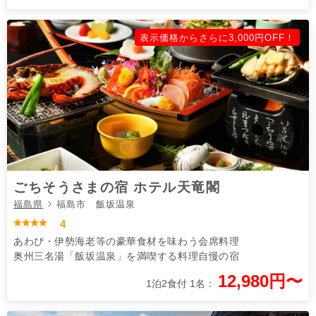
表示価格からさらに3,000円OFF！
ごちそうさまの宿 ホテル天竜閣
福島県
福島市 飯坂温泉
4
あわび・伊勢海老等の豪華食材を味わう会席料理
奥州三名湯「飯坂温泉」を満喫する料理自慢の宿
12,980円〜
1泊2食付 1名：