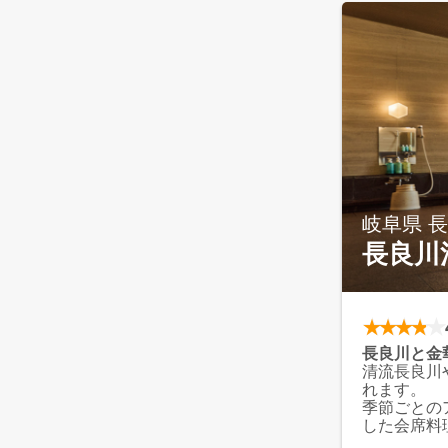
岐阜県 
長良川
長良川と金
清流長良川
れます。
季節ごとの
した会席料
けます。