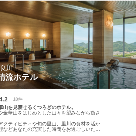
長良川
清流ホテル
4.2
10件
華山を見渡せるくつろぎのホテル。
や金華山をはじめとした山々を望みながら癒さ
アクティビティや旬の里山、里川の食材を活か
理などあなたの充実した時間をお過ごしいただ