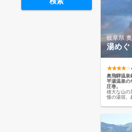
検索
養老温泉
白川郷 ゆるりの湯温泉
飛騨高山
長良川
岐阜県 
湯めぐ
奥飛騨温泉
平湯温泉の
圧巻。
雄大な山の
慢の湯宿。
ささい。お
意しており
サービスも