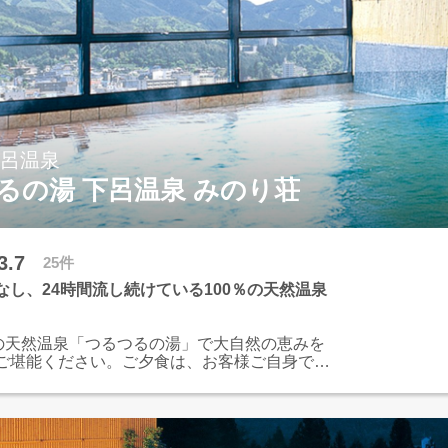
下呂温泉
るの湯 下呂温泉 みのり荘
3.7
25件
なし、24時間流し続けている100％の天然温泉
％の天然温泉「つるつるの湯」で大自然の恵みを
ご堪能ください。ご夕食は、お客様ご自身で新
地野菜などの食材を炭火で炙ってお召し上がり
す。江戸期の古民家より移築した囲炉裏端で昔
囲気をお愉しみ下さい。