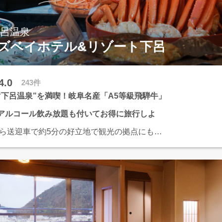
下呂温泉
ズベイホテル&リゾート下呂
4.0
243件
“下呂温泉”を満喫！岐阜名産「A5等級飛騨牛」
アルコール飲み放題も付いてお得に旅行しよ
から送迎車で約5分の好立地で観光の拠点にも最
5等級の飛騨牛をすき焼き、しゃぶしゃぶなどで
驚きのコスパ。
時はアルコール飲み放題付！
温泉・飛騨牛をお得に堪能するならここで決ま
の無料サービス◆＊◇
コーヒー＆紅茶などご自由に♪
ーションルームにはマッサージチェアとマンガ