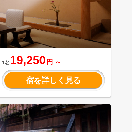
19,250
円 ～
1名
宿を詳しく見る