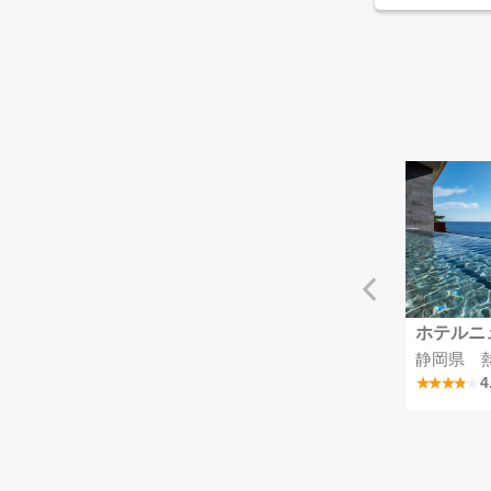
リゾート彩の郷
MSCベリッシマ
ホテルニ
掛川つま恋温泉
埼玉県
静岡県 
4.1
4