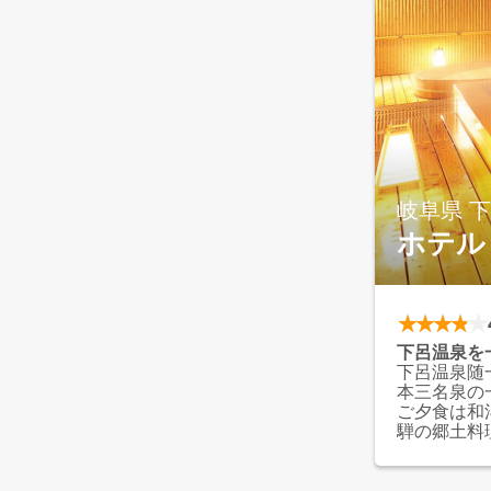
岐阜県 
ホテル
下呂温泉を
下呂温泉随
本三名泉の
ご夕食は和
騨の郷土料
す。