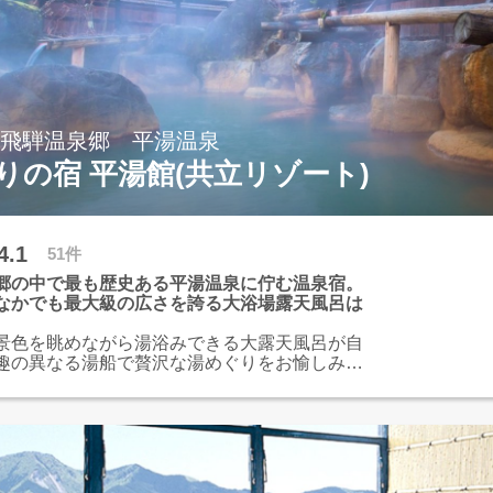
奥飛騨温泉郷 平湯温泉
りの宿 平湯館(共立リゾート)
4.1
51件
郷の中で最も歴史ある平湯温泉に佇む温泉宿。
なかでも最大級の広さを誇る大浴場露天風呂は
景色を眺めながら湯浴みできる大露天風呂が自
趣の異なる湯船で贅沢な湯めぐりをお愉しみ下
食事は季節の食材を堪能するバイキングをご用
ます。夜鳴きそばや湯上がりアイスなどの無料
充実しております。