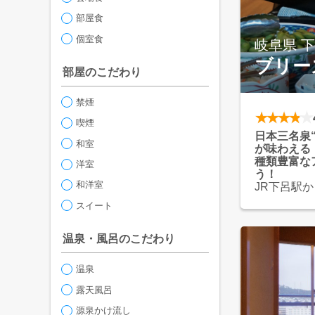
部屋食
個室食
岐阜県 
ブリー
部屋のこだわり
禁煙
喫煙
日本三名泉
和室
が味わえる
種類豊富な
洋室
う！
和洋室
JR下呂駅
適！
スイート
岐阜名産A
堪能できる
さらに夕食
温泉・風呂のこだわり
天然の下呂
り！
温泉
◇＊◆充実
露天風呂
・ロビーで
源泉かけ流し
・リラクゼ