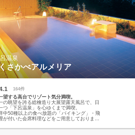
下呂温泉
くさかべアルメリア
4.1
164件
一望する高台でリゾート気分満喫。
一の眺望を誇る総檜造り大展望露天風呂で、日
一つ「下呂温泉」を心ゆくまで満喫。
洋中50種以上の食べ放題の「バイキング」・飛
理が付いた会席料理などをご用意しておりま