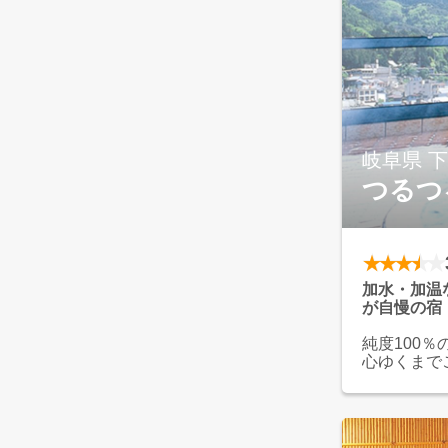
岐阜県 
つるつ
加水・加温
が自慢の宿
純度100
心ゆくまで
鮮な魚介や
いただけま
懐かしの雰