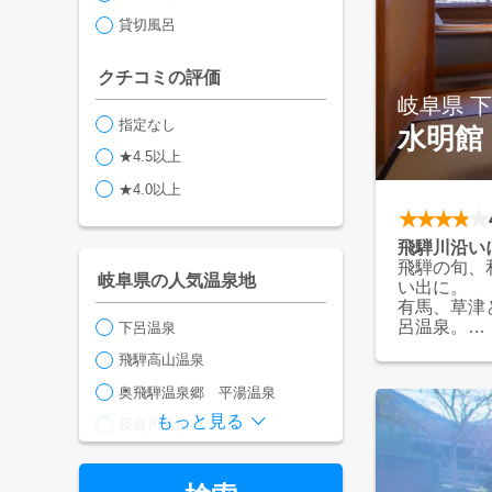
本コーナー
貸切風呂
・カラオケ
・らくらく電
クチコミの評価
アロマエッ
イヤー・カ
岐阜県 
・3種類の快
指定なし
水明館
（①高さ3
リンセス枕
★4.5以上
★4.0以上
◇＊◆観光
合掌村まで
飛騨川沿い
飛騨の旬、
岐阜県の人気温泉地
い出に。
有馬、草津
呂温泉。
下呂温泉
野天風呂、
飛騨高山温泉
りをお楽し
この地に湯
奥飛騨温泉郷 平湯温泉
お料理、お
もっと見る
お客様の旅
長良川温泉
も皆様をお
恵那峡温泉
奥飛騨温泉