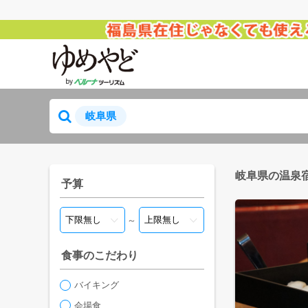
岐阜県
岐阜県の温泉
予算
～
食事のこだわり
バイキング
会場食