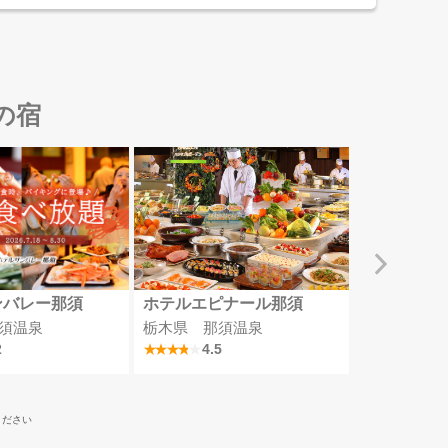
の宿
ンバレー那須
ホテルエピナール那須
四万グラン
須温泉
栃木県 那須温泉
群馬県 四
2
4.5
4
ください