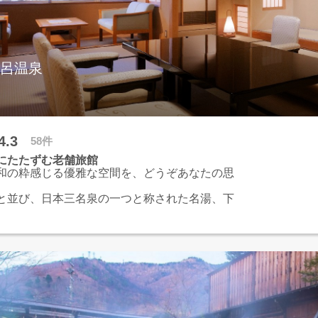
などをご用意♪
ルームも無料開放！
動アシスト自転車・資生堂TSUBAKIorPOLA
セのシャンプー＆リンス・マイナスイオンドラ
ールドライヤー・ヘアアイロンなど貸出♪
下呂温泉
眠枕♪
段階調整付低反発まくら、②やわらかふわふわプ
、 ③しっかり固めのそば殻枕）
情報◆＊◇
車で約10分
4.3
58件
にたたずむ老舗旅館
和の粋感じる優雅な空間を、どうぞあなたの思
と並び、日本三名泉の一つと称された名湯、下
展望風呂、下留の湯の趣異なる大浴場で湯めぐ
みいただけます。
宿として誕生し、日本文化を大切に心を尽くす
部屋、おもてなし。
がいっそう豊かに華やかになりますよう、今日
迎え致します。