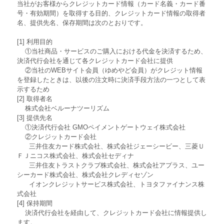
当社がお客様からクレジットカード情報（カード名義・カード番
号・有効期間）を取得する目的、クレジットカード情報の取得者
名、提供先名、保存期間は次のとおりです。
[1] 利用目的
①当社商品・サービスのご購入における代金を決済するため、
決済代行会社を通じて各クレジットカード会社に提供
②当社のWEBサイト会員（ゆめやど会員）がクレジット情報
を登録したときは、以後の注文時に決済手段方法の一つとして表
示するため
[2] 取得者名
株式会社ベルーナツーリズム
[3] 提供先名
①決済代行会社 GMOペイメントゲートウェイ株式会社
②クレジットカード会社
三井住友カード株式会社、株式会社ジェーシービー、三菱Ｕ
ＦＪニコス株式会社、株式会社セディナ
三井住友トラストクラブ株式会社、株式会社アプラス、ユー
シーカード株式会社、株式会社クレディセゾン
イオンクレジットサービス株式会社、トヨタファイナンス株
式会社
[4] 保持期間
決済代行会社を経由して、クレジットカード会社に情報提供し
ます。