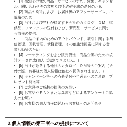
[1] 宿泊その他の商品・サービスの予約、変更、キャンセ
ル、問い合わせ等の業務及び予約確認書の送付のため
[2] 商品の発送および、お届け後のアフターサービス、ご
連絡のため
[3] 当社および当社が指定する会社のカタログ、ＤＭ、試
供品、ファックスの送付および、新商品、サービスに関す
る情報の提供、
商品ご案内のためのアウトバウンド、取引に関する与
信管理、回収管理、債権管理、その他生活提案に関する営
業活動等のため
[4] マーケティングおよび販売促進、商品企画のための統
計データ作成(個人は識別できません。)
[5] 当社が厳選する他社のカタログ、ＤＭ等のご案内（送
付の際、お客様の個人情報は他社へ提供されません。）
[6] キャンペーン等への応募受付や当選者へのご連絡、プ
レゼント発送等
[7] ご意見やご感想の提供のお願い
[8] お電話やＦＡＸまたは葉書などによるアンケートご協
力のお願い
[9] お客様の個人情報に関わるお客様へのお問合せ
2.個人情報の第三者への提供について