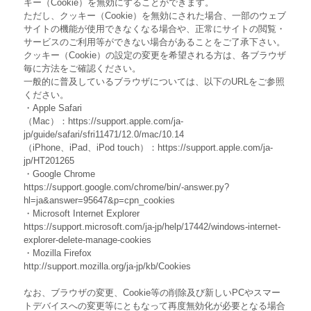
キー（Cookie）を無効にすることができます。
ただし、クッキー（Cookie）を無効にされた場合、一部のウェブ
サイトの機能が使用できなくなる場合や、正常にサイトの閲覧・
サービスのご利用等ができない場合があることをご了承下さい。
クッキー（Cookie）の設定の変更を希望される方は、各ブラウザ
毎に方法をご確認ください。
一般的に普及しているブラウザについては、以下のURLをご参照
ください。
・Apple Safari
（Mac）：https://support.apple.com/ja-
jp/guide/safari/sfri11471/12.0/mac/10.14
（iPhone、iPad、iPod touch）：https://support.apple.com/ja-
jp/HT201265
・Google Chrome
https://support.google.com/chrome/bin/-answer.py?
hl=ja&answer=95647&p=cpn_cookies
・Microsoft Internet Explorer
https://support.microsoft.com/ja-jp/help/17442/windows-internet-
explorer-delete-manage-cookies
・Mozilla Firefox
http://support.mozilla.org/ja-jp/kb/Cookies
なお、ブラウザの変更、Cookie等の削除及び新しいPCやスマー
トデバイスへの変更等にともなって再度無効化が必要となる場合