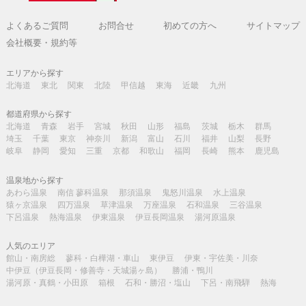
よくあるご質問
お問合せ
初めての方へ
サイトマップ
会社概要・規約等
エリアから探す
北海道
東北
関東
北陸
甲信越
東海
近畿
九州
都道府県から探す
北海道
青森
岩手
宮城
秋田
山形
福島
茨城
栃木
群馬
埼玉
千葉
東京
神奈川
新潟
富山
石川
福井
山梨
長野
岐阜
静岡
愛知
三重
京都
和歌山
福岡
長崎
熊本
鹿児島
温泉地から探す
あわら温泉
南信 蓼科温泉
那須温泉
鬼怒川温泉
水上温泉
猿ヶ京温泉
四万温泉
草津温泉
万座温泉
石和温泉
三谷温泉
下呂温泉
熱海温泉
伊東温泉
伊豆長岡温泉
湯河原温泉
人気のエリア
館山・南房総
蓼科・白樺湖・車山
東伊豆
伊東・宇佐美・川奈
中伊豆（伊豆長岡・修善寺・天城湯ヶ島）
勝浦・鴨川
湯河原・真鶴・小田原
箱根
石和・勝沼・塩山
下呂・南飛騨
熱海