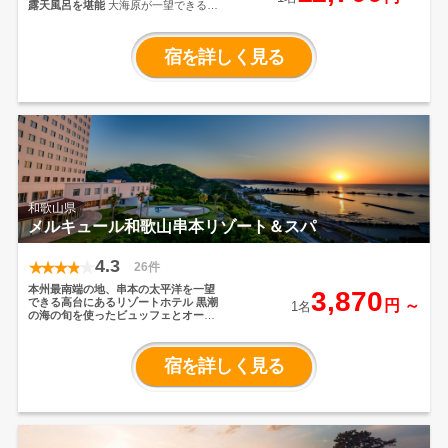
露天風呂を堪能
大海原が一望できる全
室オーシャンビューのお部屋。日中は
青い大海原、夕方は夕焼けに染まる茜
空、夜は満点の星空が見える温泉。紀
宿を詳しく見る
州の新鮮な海の幸を中心にした料理が
自慢の宿
和歌山県
メルキュール和歌山串本リゾート＆スパ
4.3
26件
本州最南端の地、串本の太平洋を一望
3,870
できる高台にあるリゾートホテル
黒潮
円 ～
1名
の海の旬を使ったビュッフェとオール
インクルーシブを堪能！
地元の素材や
食文化を活かした、種類豊富でモダン
な料理を堪能できるディナービュッフ
宿を詳しく見る
ェと夕食、朝食、ラウンジでのビー
ル・ワイン・ウイスキー等アルコール
類、 コーヒー・紅茶等ソフトドリン
ク、おつまみを含むオールインクルー
シブを堪能！
露天風呂から望む名勝橋
杭岩や紀伊大島、限りなく広がる太平
洋は絶景
「日本の朝日百選」にも選ば