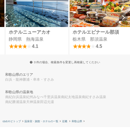
ホテルニューアカオ
ホテルエピナール那須
静岡県 熱海温泉
栃木県 那須温泉
4.1
4.5
０件の場合、検索条件を変更し再検索してください
和歌山県のエリア
白浜・龍神
勝浦・串本・すさみ
和歌山県の温泉地
南紀白浜温泉
紀州みなべ千里浜温泉
南紀太地温泉
南紀すさみ温泉
南紀勝浦温泉
天神温泉田辺元湯
ゆめやどトップ
温泉宿・旅館・ホテルの一覧
近畿
和歌山県