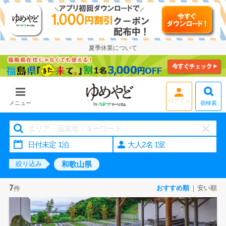
夏季休業について
宿検索
メニュー
大人2名 1室
和歌山県
絞り込み
7
おすすめ順
安い順
件