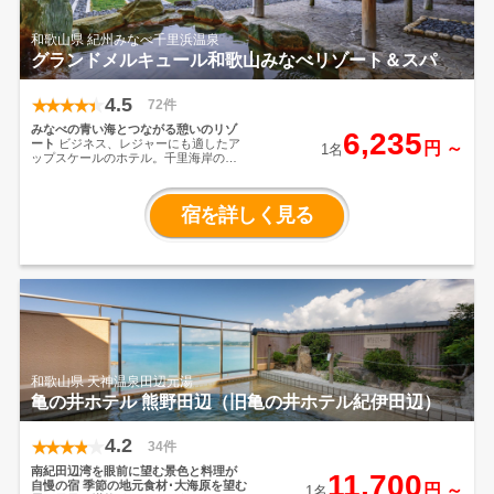
和歌山県 紀州みなべ千里浜温泉
グランドメルキュール和歌山みなべリゾート＆スパ
4.5
72件
みなべの青い海とつながる憩いのリゾ
6,235
ート
ビジネス、レジャーにも適したア
円 ～
1名
ップスケールのホテル。千里海岸の高
台に位置し、豊かな自然に囲まれたグ
ランドメルキュール和歌山みなべリゾ
ート&スパは、太平洋の広大な眺望を備
宿を詳しく見る
えた、完璧なくつろぎを得られる隠れ
家なホテルです。アドベンチャーワー
ルドや白良浜海水浴場、熊野古道など
の観光地へのアクセスにも便利です。
和歌山県 天神温泉田辺元湯
亀の井ホテル 熊野田辺（旧亀の井ホテル紀伊田辺）
4.2
34件
南紀田辺湾を眼前に望む景色と料理が
11,700
自慢の宿
季節の地元食材･大海原を望む
円 ～
1名