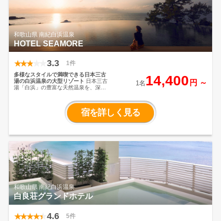
れた刻一刻と移り変わる太平洋の景色
をゆったりとお愉しみください
和歌山県 南紀白浜温泉
HOTEL SEAMORE
3.3
1件
多様なスタイルで満喫できる日本三古
14,400
湯の白浜温泉の大型リゾート
日本三古
円 ～
1名
湯「白浜」の豊富な天然温泉を、深さ
120ｃｍの「立ち湯」、「季節の風呂」
など
多彩な浴槽で源泉掛け流し温泉を
堪能！長さ30メートルの大足湯は、圧
宿を詳しく見る
巻のロケーション！
夕食はライブコー
ナーから提供される作りたての料理を
お楽しみいただけるビュッフェスタイ
ルか
店の中央に配した大型いけすを眺
める席で、その日水揚げされた新鮮な
魚貝が楽しめるいけす料理よりお選び
いただけます。
和歌山県 南紀白浜温泉
白良荘グランドホテル
4.6
5件