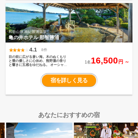
き、季節ごとの滞在を楽しめます。
和歌山県 南紀勝浦温泉
亀の井ホテル 那智勝浦
4.1
8件
目の前に広がる蒼い海。木のぬくもり
16,500
と畳の優しさに心休め、熊野灘の香り
円 ～
1名
と響きに五感をゆだねる。
オーシャン
ビューのお部屋でゆっくりとお寛ぎく
ださい。
もちもち食感の「生まぐろ」
や伊勢海老をはじめ、魚介は近海で獲
宿を詳しく見る
れた新鮮なものをメインにご用意。
野
菜や果物、調味料にいたるまで地元熊
野の厳選素材を使用した創作会席をご
用意しております。
あなたにおすすめの宿