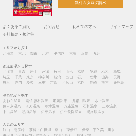
無料カタログ請求
よくあるご質問
お問合せ
初めての方へ
サイトマップ
会社概要・規約等
エリアから探す
北海道
東北
関東
北陸
甲信越
東海
近畿
九州
都道府県から探す
北海道
青森
岩手
宮城
秋田
山形
福島
茨城
栃木
群馬
埼玉
千葉
東京
神奈川
新潟
富山
石川
福井
山梨
長野
岐阜
静岡
愛知
三重
京都
和歌山
福岡
長崎
熊本
鹿児島
温泉地から探す
あわら温泉
南信 蓼科温泉
那須温泉
鬼怒川温泉
水上温泉
猿ヶ京温泉
四万温泉
草津温泉
万座温泉
石和温泉
三谷温泉
下呂温泉
熱海温泉
伊東温泉
伊豆長岡温泉
湯河原温泉
人気のエリア
館山・南房総
蓼科・白樺湖・車山
東伊豆
伊東・宇佐美・川奈
中伊豆（伊豆長岡・修善寺・天城湯ヶ島）
勝浦・鴨川