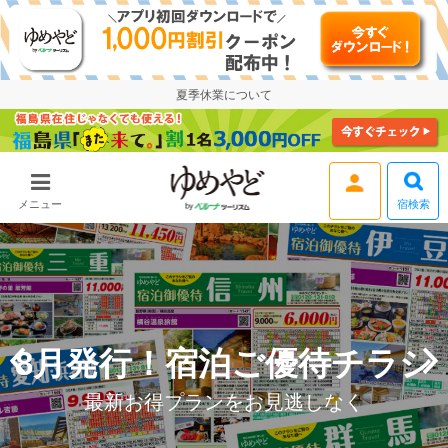
夏季休業について
宿検索
メニュー
ログイン
8月発行！宿泊ご優待チラシ
最新お得プランをお見逃しなく