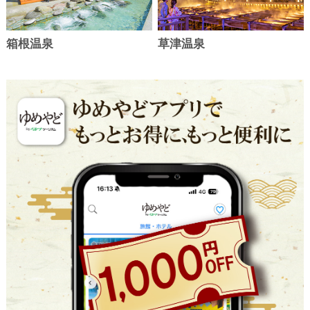
福島県 照島温泉
千葉県 旭九十九里温泉
9
10
位
位
タン食べ放題付】…
フェプラン
小名浜オーシャンホテル&
亀の井ホテル 九十九里
1名
19,800円
12,900
1名
円～
税込
44%
ゴルフクラブ
11,000
OFF
円～
税込
箱根温泉
草津温泉
長野県 北信 湯田中温泉
北海道 定山渓温泉
せせらぎの宿 ホテル星川館
定山渓ビューホテル
90分飲み放題付！信州［豚］鍋＆
【S日のみ客室無料グレードアッ
ハーフバイキング
プ】和洋中約60種バイキングプラ
1名
10,980円
ン
22%
8,480
OFF
円～
税込
1名
17,300円
37%
10,780
OFF
円～
税込
限定一覧をみる