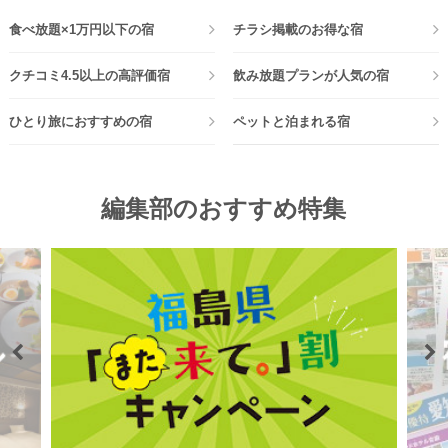
ゆめやどのホテル・旅館の中からお得なプランをご紹介
ゆめやどから人気の宿をランキングでご紹介
食べ放題×1万円以下の宿
チラシ掲載のお得な宿
クチコミ4.5以上の高評価宿
飲み放題プランが人気の宿
ひとり旅におすすめの宿
ペットと泊まれる宿
静岡県 掛川つま恋温泉
千葉県 旭九十九里温泉
つま恋リゾート彩の郷
亀の井ホテル 九十九里
【折込掲載】【早期割引21】約60
静岡県 伊東温泉
【客室限定特価】約70種の和洋ビ
福島県 猫魔温泉
1
2
位
位
種和洋中バイキングプラン
ウェルネスの森 伊東(共立
ュッフェプラン
裏磐梯レイクリゾート
1名
13,640円
1名
16,500円
編集部のおすすめ特集
リゾート)
4%
18%
13,090
13,400
OFF
OFF
円～
税込
円～
税込
静岡県 修善寺温泉
湯めぐりの宿 修善寺温泉 桂川(共立リ
福島県 猫魔温泉
裏磐梯レイクリゾート
ゾート)
静岡県 熱海温泉
新潟県 大毛無温泉
3
4
位
位
ホテルニューアカオ
ロッテアライリゾート
【8月以降】【早期割引30】50種
バイキングプラン 【貸切風呂7箇
類以上の豪華和洋中バイキングプ
所無料】
1名
20,900円
ラン
22%
16,300
OFF
円～
税込
1名
13,300円
24%