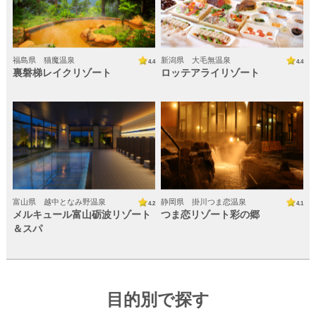
福島県 猫魔温泉
新潟県 大毛無温泉
4.4
4.4
裏磐梯レイクリゾート
ロッテアライリゾート
富山県 越中となみ野温泉
静岡県 掛川つま恋温泉
4.2
4.1
メルキュール富山砺波リゾート
つま恋リゾート彩の郷
＆スパ
ゆめやどランキング
ゆめやど限定プラン
目的別で探す