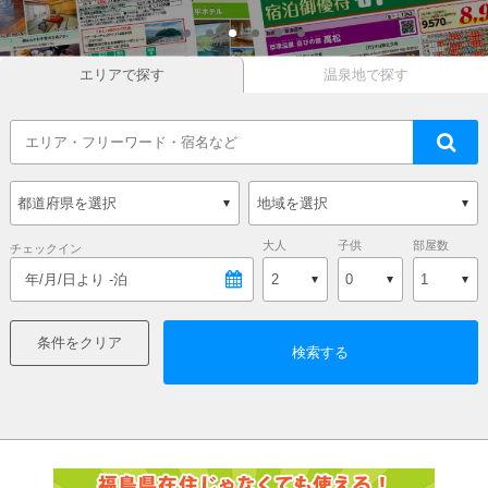
エリアで探す
温泉地で探す
大人
子供
部屋数
チェックイン
年/月/日より -泊
0
条件をクリア
検索する