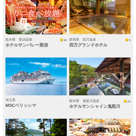
栃木県 那須温泉
群馬県 四万温泉
4.2
4
ホテルサンバレー那須
四万グランドホテル
埼玉県
栃木県 鬼怒川温泉
4.1
MSCベリッシマ
ホテルサンシャイン鬼怒川