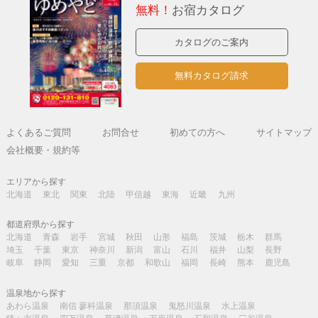
無料！
お宿カタログ
カタログのご案内
無料カタログ請求
よくあるご質問
お問合せ
初めての方へ
サイトマップ
会社概要・規約等
エリアから探す
北海道
東北
関東
北陸
甲信越
東海
近畿
九州
都道府県から探す
北海道
青森
岩手
宮城
秋田
山形
福島
茨城
栃木
群馬
埼玉
千葉
東京
神奈川
新潟
富山
石川
福井
山梨
長野
岐阜
静岡
愛知
三重
京都
和歌山
福岡
長崎
熊本
鹿児島
温泉地から探す
あわら温泉
南信 蓼科温泉
那須温泉
鬼怒川温泉
水上温泉