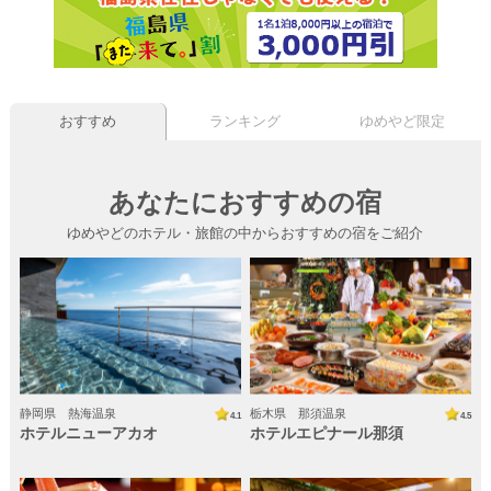
大人
子供
部屋数
チェックイン
おすすめ
ランキング
ゆめやど限定
年/月/日より -泊
0
あなたにおすすめの宿
条件をクリア
検索する
ゆめやどのホテル・旅館の中からおすすめの宿をご紹介
静岡県 熱海温泉
栃木県 那須温泉
4.1
4.5
ホテルニューアカオ
ホテルエピナール那須