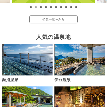
9,980
OFF
円～
税込
特集一覧をみる
静岡県 伊東温泉
群馬県 四万温泉
5
6
位
位
ホテルラヴィエ川良
四万グランドホテル
富山県 越中となみ野温泉
静岡県 中伊豆 畑毛温泉
人気の温泉地
メルキュール富山砺波リゾート＆スパ
2種の源泉湯宿 大仙家
【WEB】【早期割引30】【オール
【WEB限定特価】【お得】月替り
インクルーシブ】ディナービュッ
会席プラン
1名
12,100円
フェプラン
13%
10,500
OFF
円～
税込
1名
11,998円
3%
11,525
OFF
円～
税込
栃木県 那須温泉
栃木県 鬼怒川温泉
7
8
位
位
ホテルエピナール那須
あさやホテル
熱海温泉
伊豆温泉
宮城県 作並温泉
La楽リゾートホテル グリーングリー
宮城県 遠刈田温泉
ン
メルキュール宮城蔵王リゾート＆スパ
【1日5組限定特価【ライブキッチ
【WEB】【早期割引30】【オー
ンが自慢！】【カニ食べ放題＆牛
インクルーシブ】ディナービュッ