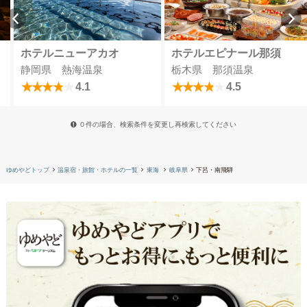
ホテルニューアカオ
ホテルエピナール那須
静岡県 熱海温泉
栃木県 那須温泉
4.1
4.5
０件の場合、検索条件を変更し再検索してください
ゆめやどトップ
温泉宿・旅館・ホテルの一覧
東海
岐阜県
下呂・南飛騨