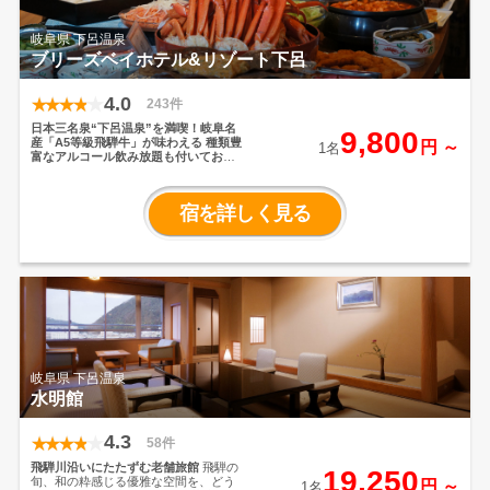
岐阜県 下呂温泉
ブリーズベイホテル&リゾート下呂
4.0
243件
日本三名泉“下呂温泉”を満喫！岐阜名
9,800
産「A5等級飛騨牛」が味わえる
種類豊
円 ～
1名
富なアルコール飲み放題も付いてお得
に旅行しよう！
JR下呂駅から送迎車で
約5分の好立地で観光の拠点にも最適！
岐阜名産A5等級の飛騨牛をすき焼き、
宿を詳しく見る
しゃぶしゃぶなどで堪能できる驚きの
コスパ。
さらに夕食時はアルコール飲
み放題付！
天然の下呂温泉・飛騨牛を
お得に堪能するならここで決まり！
◇
＊◆充実の無料サービス◆＊◇
・ロビ
ーでコーヒー＆紅茶などご自由に♪
・リ
ラクゼーションルームにはマッサージ
チェアとマンガ本コーナーなどをご用
意♪
・カラオケルームも無料開放！
・
らくらく電動アシスト自転車・資生堂
TSUBAKIorPOLAアロマエッセのシャン
プー＆リンス・マイナスイオンドライ
岐阜県 下呂温泉
ヤー・カールドライヤー・ヘアアイロ
水明館
ンなど貸出♪
・3種類の快眠枕♪
（①高
さ3段階調整付低反発まくら、②やわら
かふわふわプリンセス枕、 ③しっかり
4.3
固めのそば殻枕）
◇＊◆観光情報◆＊
58件
◇
合掌村まで車で約10分
飛騨川沿いにたたずむ老舗旅館
飛騨の
19,250
旬、和の粋感じる優雅な空間を、どう
円 ～
1名