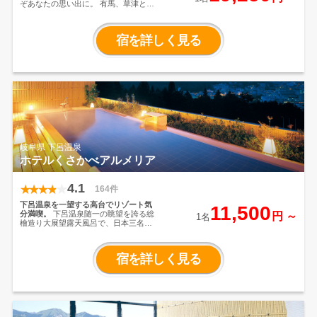
ぞあなたの思い出に。
有馬、草津と並
び、日本三名泉の一つと称された名
湯、下呂温泉。
野天風呂、展望風呂、
下留の湯の趣異なる大浴場で湯めぐり
宿を詳しく見る
をお楽しみいただけます。
この地に湯
宿として誕生し、日本文化を大切に心
を尽くすお料理、お部屋、おもてな
し。
お客様の旅がいっそう豊かに華や
かになりますよう、今日も皆様をお迎
え致します。
岐阜県 下呂温泉
ホテルくさかべアルメリア
4.1
164件
下呂温泉を一望する高台でリゾート気
11,500
分満喫。
下呂温泉随一の眺望を誇る総
円 ～
1名
檜造り大展望露天風呂で、日本三名泉
の一つ「下呂温泉」を心ゆくまで満
喫。
ご夕食は和洋中50種以上の食べ放
題の「バイキング」・飛騨の郷土料理
宿を詳しく見る
が付いた会席料理などをご用意してお
ります。