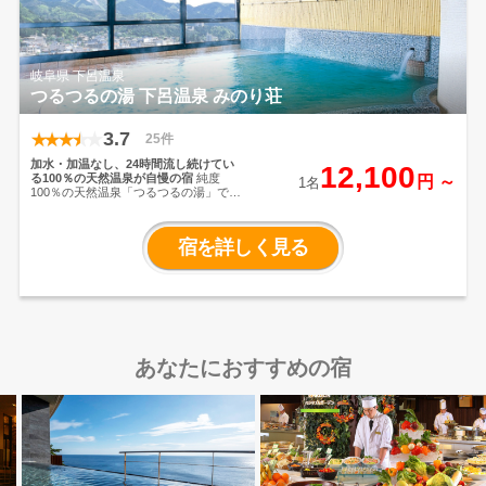
岐阜県 下呂温泉
つるつるの湯 下呂温泉 みのり荘
3.7
25件
加水・加温なし、24時間流し続けてい
12,100
る100％の天然温泉が自慢の宿
純度
円 ～
1名
100％の天然温泉「つるつるの湯」で大
自然の恵みを心ゆくまでご堪能くださ
い。ご夕食は、お客様ご自身で新鮮な
魚介や地野菜などの食材を炭火で炙っ
宿を詳しく見る
てお召し上がりいただけます。江戸期
の古民家より移築した囲炉裏端で昔懐
かしの雰囲気をお愉しみ下さい。
あなたにおすすめの宿