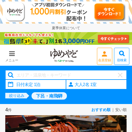
夏季休業について
会員登録
宿検索
メニュー
大人2名 1室
下呂・南飛騨
絞り込み
4
おすすめ順
安い順
件