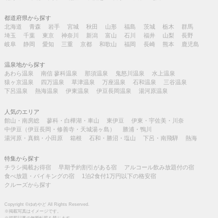
都道府県から探す
北海道
青森
岩手
宮城
秋田
山形
福島
茨城
栃木
群馬
埼玉
千葉
東京
神奈川
新潟
富山
石川
福井
山梨
長野
岐阜
静岡
愛知
三重
京都
和歌山
福岡
長崎
熊本
鹿児島
温泉地から探す
あわら温泉
南信 蓼科温泉
那須温泉
鬼怒川温泉
水上温泉
猿ヶ京温泉
四万温泉
草津温泉
万座温泉
石和温泉
三谷温泉
下呂温泉
熱海温泉
伊東温泉
伊豆長岡温泉
湯河原温泉
人気のエリア
館山・南房総
蓼科・白樺湖・車山
東伊豆
伊東・宇佐美・川奈
中伊豆（伊豆長岡・修善寺・天城湯ヶ島）
勝浦・鴨川
湯河原・真鶴・小田原
箱根
石和・勝沼・塩山
下呂・南飛騨
熱海
特集から探す
チラシ掲載お得宿
早期予約割引がある宿
アルコール飲み放題付の宿
食べ放題・バイキングの宿
1泊2食付1万円以下の格安宿
クルーズから探す
Copyright ©ゆめやど All Rights Reserved.
※掲載写真はイメージです。
※掲載記事の無断転載を禁じます。