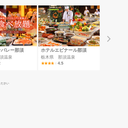
ンバレー那須
ホテルエピナール那須
四万グラン
須温泉
栃木県 那須温泉
群馬県 四
2
4.5
4
ください