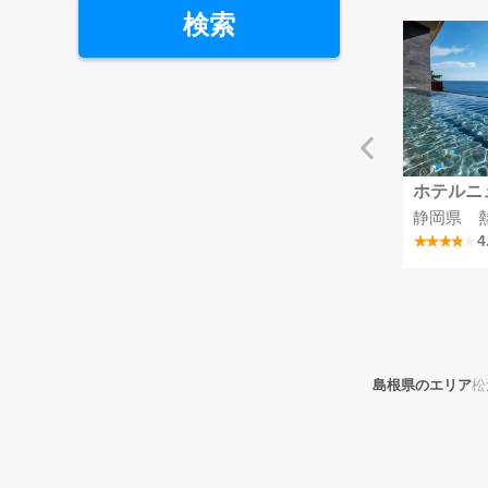
検索
リゾート彩の郷
MSCベリッシマ
ホテルニ
掛川つま恋温泉
埼玉県
静岡県 
4.1
4
島根県のエリア
松