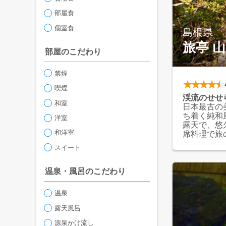
部屋食
個室食
島根県
旅亭 
部屋のこだわり
禁煙
喫煙
渓流のせせ
和室
日本最古の
ち着く純和
洋室
露天で、悠
和洋室
席料理で旅
スイート
温泉・風呂のこだわり
温泉
露天風呂
源泉かけ流し