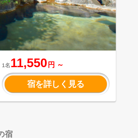
11,550
円 ～
1名
宿を詳しく見る
の宿