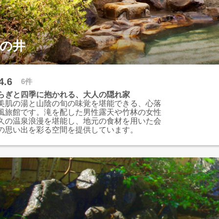
山の井
4.6
6件
らぎと四季に抱かれる、大人の隠れ家
美肌の湯と山陰の旬の味覚を堪能できる、心落
風旅館です。滝を配した男性露天や竹林の女性
久の温泉浪漫を堪能し、地元の食材を用いた会
の思い出を彩る空間を提供しています。