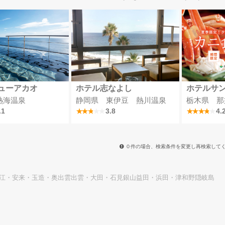
ューアカオ
ホテル志なよし
ホテルサ
熱海温泉
静岡県 東伊豆 熱川温泉
栃木県 那
.1
3.8
4.
０件の場合、検索条件を変更し再検索して
江・安来・玉造・奥出雲
出雲・大田・石見銀山
益田・浜田・津和野
隠岐島