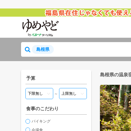
島根県
島根県の温泉
予算
～
食事のこだわり
バイキング
会場食