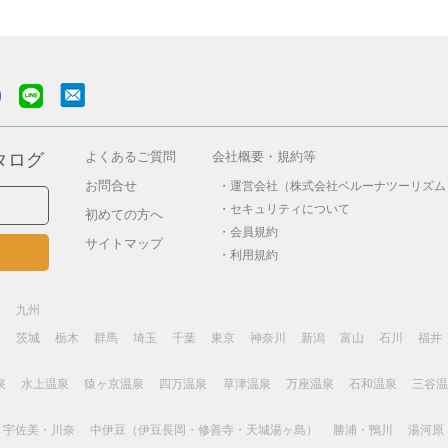
よくあるご質問
会社概要・規約等
タログ
お問合せ
運営会社（株式会社ベルーナツーリズム
セキュリティについて
初めての方へ
会員規約
サイトマップ
利用規約
畿
九州
島
茨城
栃木
群馬
埼玉
千葉
東京
神奈川
新潟
富山
石川
福井
泉
水上温泉
猿ヶ京温泉
四万温泉
草津温泉
万座温泉
石和温泉
三谷温
・宇佐美・川奈
中伊豆（伊豆長岡・修善寺・天城湯ヶ島）
勝浦・鴨川
湯河原