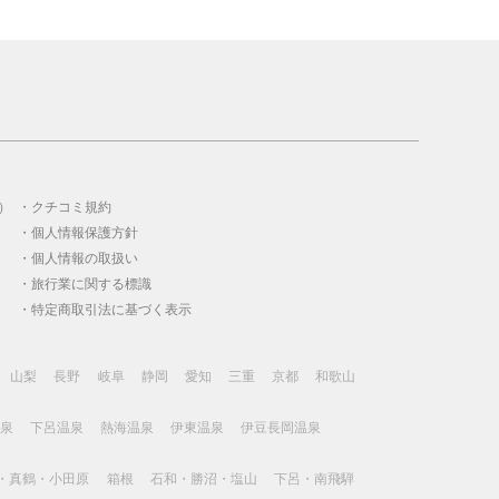
）
クチコミ規約
個人情報保護方針
個人情報の取扱い
旅行業に関する標識
特定商取引法に基づく表示
山梨
長野
岐阜
静岡
愛知
三重
京都
和歌山
泉
下呂温泉
熱海温泉
伊東温泉
伊豆長岡温泉
・真鶴・小田原
箱根
石和・勝沼・塩山
下呂・南飛騨