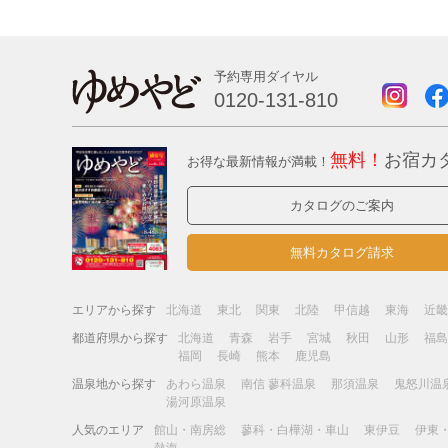
予約専用ダイヤル
0120-131-810
無料！
お宿カ
お得な最新情報が満載！
カタログのご案内
無料カタログ請求
エリアから探す
北海道
東北
関東
北陸
甲信越
東海
近
都道府県から探す
北海道
青森
岩手
宮城
秋田
山形
福
福岡
長崎
熊本
鹿児島
温泉地から探す
あわら温泉
南信 蓼科温泉
那須温泉
鬼怒川温
湯河原温泉
人気のエリア
館山・南房総
蓼科・白樺湖・車山
東伊豆
伊東