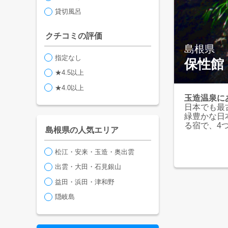
貸切風呂
クチコミの評価
島根県
指定なし
保性館
★4.5以上
★4.0以上
玉造温泉に
日本でも最
緑豊かな日
る宿で、4
島根県の人気エリア
松江・安来・玉造・奥出雲
出雲・大田・石見銀山
益田・浜田・津和野
隠岐島