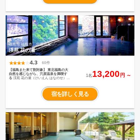
は国産牛のすき焼き鍋を中心とした和
洋折衷の内容で、満足感がありながら
も食べやすい味わいです。客室は広め
の洋室ツインを中心に、落ち着いた雰
囲気で快適。
福島県 福島市 穴原温泉
渓苑 花の瀬
4.3
60件
【福島また来て割対象】
東北福島の大
13,200
自然を感じながら、穴原温泉を満喫す
円 ～
1名
る
渓苑 花の瀬（けいえん はなのせ）
は、四季折々の風景を感じられ、観
光・旅行・避暑地として最適な場所に
あります。穴原温泉のやわらかい湯質
宿を詳しく見る
は、お子様からお年寄りまで安心して
利用頂けます。自慢の露天風呂の他、
家族で楽しめる大浴場、旬の食材を使
った美味しい料理など堪能してくださ
い。是非、穴原の自然を感じながら、
リフレッシュ＆癒しを満喫してくださ
いませ。