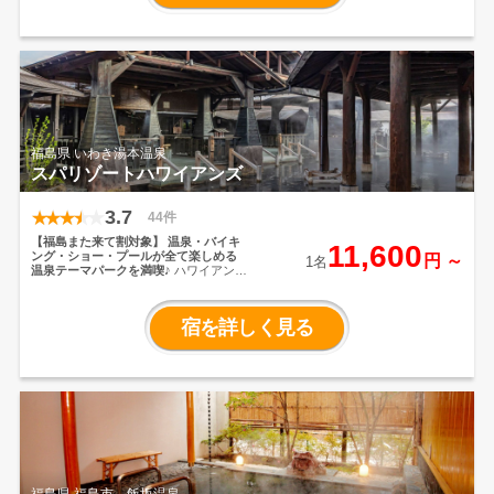
旬と味覚が織りなす料理で、武家文化
が育んだ、会津郷土の味をご堪能いた
だけます。
福島県 いわき湯本温泉
スパリゾートハワイアンズ
3.7
44件
【福島また来て割対象】
温泉・バイキ
11,600
ング・ショー・プールが全て楽しめる
円 ～
1名
温泉テーマパークを満喫♪
ハワイアンズ
入場券付プランで満喫（大人2日分
7,140円相当）。江戸時代の湯屋（銭
湯）の風情と、温泉の原点である露天
宿を詳しく見る
風呂がたっぷり堪能できる浴槽面積男
女合わせて1000m²の世界最大の露天風
呂。浴場はもちろんスパリゾートハワ
イアンズを代表する施設「ウォーター
パーク」プールにも温泉を使用してい
ます（子ども・幼児プールは除く）。
豊富な湯量のいわき湯本温泉を毎分各
テーマパークに供給しているので、新
鮮な温泉をぞんぶんにお楽しみいただ
けます。ハワイアンズのフラガールに
よる美しく情熱的なポリネシアンショ
ーも人気のイベント！
▼スパリゾート