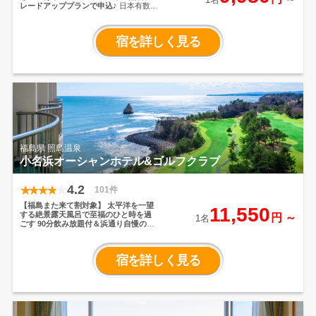
レードアッププランで申込♪
日本有数の
景勝地であり磐梯朝日国立公園に佇む
リゾートホテル。
標高約800mにあり、
日本百名山の磐梯山を間近に望み、桧
宿を詳しく見る
原湖畔に立地、観光名所「五色沼」ま
で徒歩３分という観光にも最高のロケ
ーション。
温泉は天然の美容成分メタ
ケイ酸を豊富に含む「美肌の湯」とし
て人気を博しており、、桧原湖を見渡
す露天風呂は、源泉かけ流しの温泉。
ご夕食は「ヒバラダイニング」にて、
東北ならではの海の幸、山の幸、郷土
の味をバイキングスタイルで。
福島県 照島温泉
小名浜オーシャンホテル&ゴルフクラブ
4.2
101件
【福島また来て割対象】
太平洋を一望
11,550
する絶景露天風呂で至福のひと時を過
円 ～
1名
ごす
90分飲み放題付＆浜通り自慢の海
鮮味わう和洋中バイキング
海沿いに佇
む、南欧風のリゾートホテル。
ロビー
エントランスからは、雄大な太平洋と
宿を詳しく見る
美しいゴルフコースを一望いただけま
す。
いわき市小名浜エリアは「東北の
湘南」とも呼ばれ、雨や雪が少ない温
暖な気候が魅力。一年を通して快適に
ゴルフを楽しめる環境が整っており、
世界にも認められたアジア屈指のリゾ
ートコースで、贅沢なプレーをご満喫