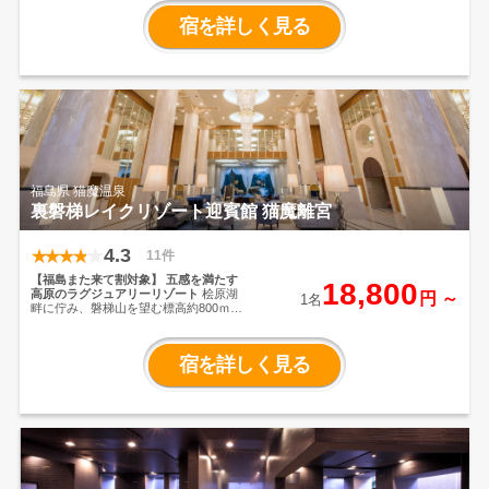
来、東山温泉では随一の規模を誇りま
宿を詳しく見る
す。
地元地域に密着し、ご満足いただ
けるサービスを提供するとともに、
よ
りお客様に喜ばれ親しんでいただける
温泉旅館を目指しております。
福島県 猫魔温泉
裏磐梯レイクリゾート迎賓館 猫魔離宮
4.3
11件
【福島また来て割対象】
五感を満たす
18,800
高原のラグジュアリーリゾート
桧原湖
円 ～
1名
畔に佇み、磐梯山を望む標高約800ｍの
高原リゾート、
裏磐梯レイクリゾート
迎賓館「猫魔離宮」。
五色沼から徒歩
約3分、国立公園内の大自然に囲まれた
宿を詳しく見る
絶好のロケーション。
ホテル内に足を
踏み入れた瞬間、日常から切り離され
た大人のラグジュアリーステイが始ま
ります。雄大な大自然、アート、温
泉、美食の饗宴が快適なご滞在をお約
束いたします。