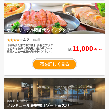
福島県 猪苗代温泉湯元
ホテルリステル猪苗代 ウイングタワー
4.2
153件
【福島また来て割対象】
多彩なアクテ
11,000
ィビティを持つ県内最大級のリゾート
円 ～
1名
実演メニュー充実の和洋中バイキング
が魅力！
磐梯山・猪苗代湖を眼下に望
む好立地、会津磐梯高原 猪苗代温泉湯
元 ホテルリステル猪苗代。磐越道 猪苗
宿を詳しく見る
代磐梯高原ICより約10分。 標高600mの
高原リゾートに佇むリステルは、眼下
に猪苗代湖を望む大型リゾート施設。
春から秋は、菜の花、カモマイル、ラ
ベンダー、コスモス等の花咲く高原リ
ゾートに。 そして自然豊かな裏磐梯
や、城下町 会津若松へも車で約30～40
分という好立地。また、ゴルフ(提携施
設)やテニス・フットサル等の施設も充
実しておりスポーツ目的のご旅行にも
適しています。冬になれば、隣接する
モーグルワールドカップ開催スキー場
福島県 五色温泉
で、スキー・スノーボードも楽しめる
メルキュール裏磐梯リゾート＆スパ
ウインターリゾートに変貌します。