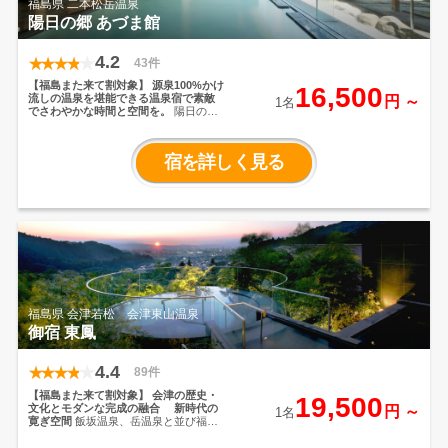
福島県 二本松岳温泉
陽日の郷 あづま館
4.2
43件
【福島また来て割対象】
源泉100%かけ
16,500
流しの温泉を堪能できる温泉宿で素敵
円 ～
1名
でさわやかな時間と空間を。
陽日の郷
あづま館は万葉集北限の山・安達太良
山の恵みを全身で受け止めるリゾート
旅館です。あづま館の宿泊施設を中心
宿を詳しく見る
にヒマラヤ大通りの各施設が笑顔でや
さしく旅人をお迎えするリゾートゾー
ン。旅人が『来て良かった』『もっと
滞在したい』『また来るよ』と言って
もらえるよう、 素敵でさわやかな時間
と空間を提供する明るく楽しいゾーン
が、陽日の郷です。
福島県 会津若松 会津東山温泉
御宿 東鳳
4.4
89件
【福島また来て割対象】
会津の歴史・
19,500
文化とモダンな完成の融合
新時代の
円 ～
1名
寛ぎ空間
飯坂温泉、岳温泉と並び福島
県の三大温泉の一つである東山温泉。
『御宿東鳳』は、昭和36年に開業以