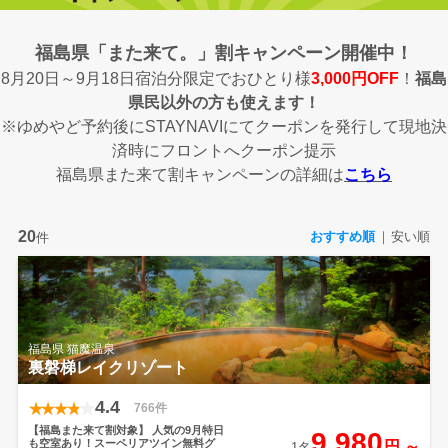
福島県「また来て。」割キャンペーン開催中！
8月20日～9月18日宿泊分限定でおひとり様
3,000円OFF
！
福島
県民以外の方も使えます！
※ゆめやど予約後にSTAYNAVIにてクーポンを発行して現地決
済時にフロントへクーポン提示
福島県また来て割キャンペーンの詳細は
こちら
20
おすすめ順
安い順
件
福島県 猫魔温泉
裏磐梯レイクリゾート
4.4
766件
【福島また来て割対象】
人気の9月特日
9,980
も空室あり！スーペリアツイン無料グ
円 ～
1名