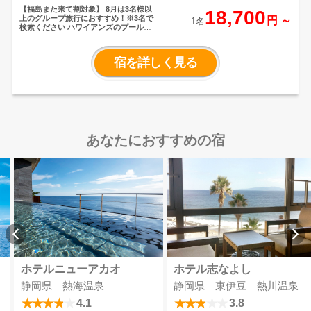
【福島また来て割対象】
8月は3名様以
18,700
上のグループ旅行におすすめ！※3名で
円 ～
1名
検索ください
ハワイアンズのプールに
一番近いホテル「ウイルポート」
ゲー
トを開け、足を一歩踏み入れるとそこ
は、別空間。地中海のリゾート地リビ
宿を詳しく見る
エラをイメージした総客室数50部屋の
静かなホテル。1階の客室棟中央には太
陽の光が燦々と降り注ぎ、夕方にはロ
マンチックな照明が灯るアトリウム。
ハワイアンズ中央に位置しているの
で、ウォーターパークなど各施設への
移動もラクラク。
あなたにおすすめの宿
ホテルニューアカオ
ホテル志なよし
静岡県 熱海温泉
静岡県 東伊豆 熱川温泉
4.1
3.8