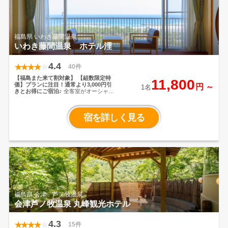
いただけます。
また、小名浜は夏は涼
しく冬は暖かい過ごしやすい気候で、
観光にもおすすめのエリア。ご家族で
楽しめるレジャー施設から、カップル
に人気の観光スポットまで、多彩な魅
福島県 いわき藤間温泉
力が揃っています。
天然温泉の露天風
いわき藤間温泉 ホテル浬
呂から望む太平洋の景色も格別。開放
感あふれるリゾートホテルならではの
大浴場では、神経痛・筋肉痛・疲労回
4.4
復などに効能のある温泉で、心身とも
40件
にゆったりとお寛ぎいただけます。
さ
【福島また来て割対象】
【組数限定特
らに、泉駅からは無料送迎バスも運行
11,800
価】プランに注目！通常より3,000円引
円 ～
しております（午前3便・午後3便の定
1名
きとお得にご宿泊♪
全客室がオーシャン
時運行）。アクセスも便利ですので、
ビュー。雄大な太平洋を臨み、天然温
ぜひお気軽にご利用ください。
泉と多種の浴槽を楽しみ、常磐沖の魚
介類、福島の山の幸に舌鼓。心と体を
宿を詳しく見る
リフレッシュ。
福島県 会津 芦ノ牧温泉
会津芦ノ牧温泉 丸峰観光ホテル
4.3
15件