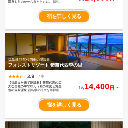
温泉を川のせせらぎとともに。
福島県
福島市の北西に位置する穴原温泉。片
倉山や清らかな水の摺上川など大自然
に囲まれた福島有数の温泉郷。
飯坂温
宿を詳しく見る
泉からほど近い渓流沿いにある奥飯坂
の「穴原温泉 山房 月之瀬」は、
四
季折々の風景を感じられ、観光・旅
行・避暑地として最適な場所にありま
す。
穴原温泉のやわらかい湯質は身体
の芯まで温まり、お子様からお年寄り
まで安心してご利用頂けます。
四季を
感じられる自慢の露天風呂の他、家族
で楽しめる大浴場、旬の食材を使った
おいしいお料理をご堪能いただけま
す。
東北福島の大自然を感じながら、
穴原温泉を心ゆくまで楽しみ抜い
福島県 猪苗代四季の湯温泉
て！ リフレッシュ＆癒しを満喫して
フォレストリゾート 猪苗代四季の里
くださいませ。
【5/21～営業再開のお
知らせ】
長い間ご不便おかけいたし
ました。5月21日から営業再開いたしま
3.9
す。
お客様や従業員の安全のため、
7件
引き続き従業員の体調管理並びに
衛
【福島また来て割対象】猪苗代湖の広
生管理など取り組んで参ります。
感
14,400
大な自然の中で味わう旬の味覚と黄金
円 ～
染防止のためマスク着用・咳エチケッ
1名
色の自家源泉
福島県の雄大な磐梯山の
トや共有スペースでの
３密を避ける
ふもとに位置し、白鳥が飛来する猪苗
などご協力お願い申し上げます。
代湖を眼下に望む、緑豊かな落ち着い
た雰囲気の宿。
美肌に効果があるとい
宿を詳しく見る
われる黄金色の自家源泉「四季の湯」
をたっぷり注いだ大浴場で、星を眺め
ながら、心安らぐ湯浴みをご堪能くだ
さい。猪苗代の自然美と四季の移ろい
を五感で感じながら、心地よいひとと
きをお過ごしください。