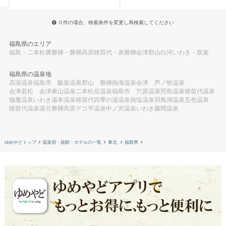
０件の場合、検索条件を変更し再検索してください
福島県のエリア
福島・二本松
裏磐梯・磐梯高原
猪苗代・表磐梯
会津
郡山
白河
いわき・双葉
福島県の温泉地
高湯温泉
福島市 飯坂温泉
郡山 磐梯熱海温泉
会津 芦ノ牧温泉
会津若松 会津東山温泉
二本松岳温泉
福島市 穴原温泉
照島温泉
猪苗代温泉
猫魔温泉
いわき湯本温泉
猪苗代四季の湯温泉
熱塩温泉
羽鳥湖温泉
五色温泉
猪苗代温泉湯元
磐梯高原
デコ平温泉
中ノ沢温泉
いわき藤間温泉
ゆめやどトップ
温泉宿・旅館・ホテルの一覧
東北
福島県