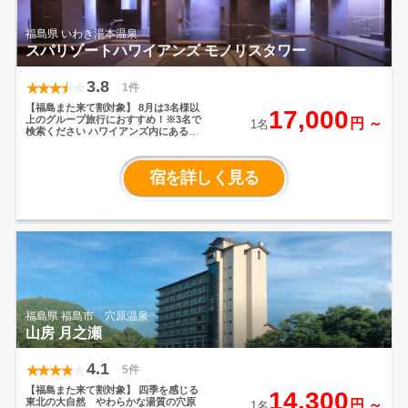
福島県 いわき湯本温泉
スパリゾートハワイアンズ モノリスタワー
3.8
1件
【福島また来て割対象】
8月は3名様以
17,000
上のグループ旅行におすすめ！※3名で
円 ～
1名
検索ください
ハワイアンズ内にある未
来構想のシンボルタワー「モノリスタ
ワー」。
「ハワイアン&スパ」をコン
セプトに、世代を超えて、ふれあいや
宿を詳しく見る
語らいが自然に生まれ“きづな”を深め合
う、旅人が住人のように過すことので
きる空間と時間をデザインしていま
す。限りなくこだわり抜いてゲストル
ーム滞在もリゾートに。圧倒的な温泉
量を活かした、ここにしかない温泉
と、夕食にはライブな環境のフレンチ
ポリネシアンを、新しいブッフェスタ
イルでお楽しみいただけます。
▼スパ
リゾートハワイアンズ ホテルハワイア
ンズ
https://yumeyado.jp/yado/1518
▼
スパリゾートハワイアンズ ウィルポー
福島県 福島市 穴原温泉
ト
https://yumeyado.jp/yado/1881
山房 月之瀬
4.1
5件
【福島また来て割対象】
四季を感じる
14,300
東北の大自然 やわらかな湯質の穴原
円 ～
1名