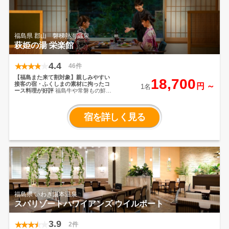
福島県 郡山 磐梯熱海温泉
萩姫の湯 栄楽館
4.4
46件
【福島また来て割対象】親しみやすい
18,700
接客の宿・ふくしまの素材に拘ったコ
円 ～
1名
ース料理が好評
福島牛や常磐もの鮮
魚、季節の野菜などふくしまの豊かな
素材を活かしたコース料理を味わえる
温泉宿。「来やすさ、親しみやすさ、
宿を詳しく見る
楽しさ」を感じる温かいおもてなしで
気兼ねなくお寛ぎください。
福島県 いわき湯本温泉
スパリゾートハワイアンズ ウイルポート
3.9
2件