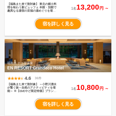
【福島また来て割対象】
東北の郷土料
13,200
理を味わう新ビュッフェ
本館・別館で
円 ～
1名
趣異なる湯宿の至福の湯めぐりを堪能
会津の奥座敷に佇み、雄大な渓谷を望
む老舗の湯宿。
古代檜の香りに癒され
る檜風呂や渓流のパノラマが広がる渓
宿を詳しく見る
流展望風呂、露天風呂など様々な温泉
をお楽しみいただけます。
夕食は2024
年3月オープンのレストランで東北の郷
土料理を味わう新ビュッフェをご堪能
ください。
福島県 デコ平温泉
EN RESORT Grandeco Hotel
4.6
36件
【福島また来て割対象】
～小野川湧水
10,800
が繋ぐ旅～自然のアクティビティを堪
円 ～
1名
能～
※【ゆめやど限定特価】プランの
定員4名までOK！人数4名で検索くださ
い
リブランドに伴って、"Act and
Rest"というコンセプトに
裏磐梯の大自
宿を詳しく見る
然を体験していただけるアクティビテ
ィと癒しの空間をご提供いたします。