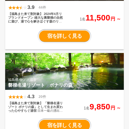
3.9
44件
【福島また来て割対象】
2024年4月リ
11,500
ブランドオープン
雄大な裏磐梯の自然
円 ～
1名
に遊び、湯で心を解きほぐす森のリゾ
ート
磐梯朝日国立公園を代表する景勝
地「五色沼」まで徒歩約8分、雄大な磐
梯山を望む高原のリゾートホテル
宿を詳しく見る
福島県 中ノ沢温泉
磐梯名湯リゾート ボナリの森
4.3
20件
【福島また来て割対象】
「磐梯名湯リ
9,850
ゾート ボナリの森」として生まれ変わ
円 ～
1名
った心やすらぐ湯宿
日本一級の湧出量
を誇る源泉を、森に包まれた湯処でお
楽しみください。客室の窓からは大自
然を望むことができ、ゆったりとした
宿を詳しく見る
空間でお過ごしいただけます。郷土の