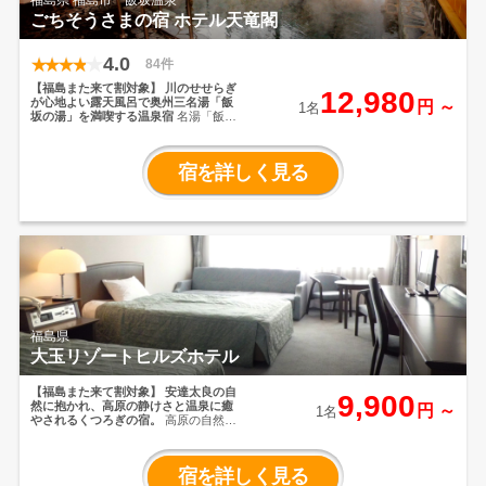
福島県 福島市 飯坂温泉
ハワイアンズ ウィルポート
ごちそうさまの宿 ホテル天竜閣
https://yumeyado.jp/yado/1881
▼スパリ
ゾートハワイアンズ モノリスタワー
https://yumeyado.jp/yado/1880
4.0
84件
【福島また来て割対象】
川のせせらぎ
12,980
が心地よい露天風呂で奥州三名湯「飯
円 ～
1名
坂の湯」を満喫する温泉宿
名湯「飯坂
の湯」にゆったりと浸かる寛ぎの空間
が心地よい温泉宿。
手作りの会席料理
もうれしい。
本格的な10台の卓球場で
宿を詳しく見る
ファミリーピンポンも楽しめます。
ご
ゆっくりお過ごしください。
福島県
大玉リゾートヒルズホテル
【福島また来て割対象】
安達太良の自
9,900
然に抱かれ、高原の静けさと温泉に癒
円 ～
1名
やされるくつろぎの宿。
高原の自然に
囲まれた静かな環境で、ゆったりとし
た滞在が楽しめます。温泉は敷地内か
ら湧くやわらかな湯で、旅の疲れをじ
宿を詳しく見る
んわり癒やしてくれるのが魅力。夕食