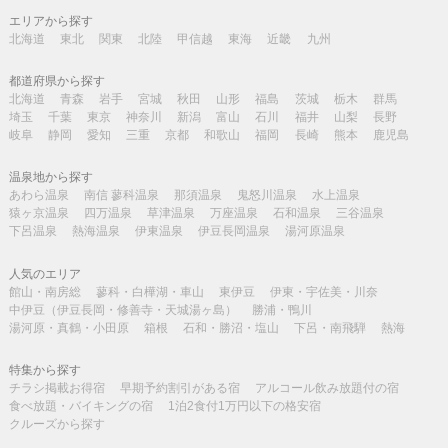
エリアから探す
北海道
東北
関東
北陸
甲信越
東海
近畿
九州
都道府県から探す
北海道
青森
岩手
宮城
秋田
山形
福島
茨城
栃木
群馬
埼玉
千葉
東京
神奈川
新潟
富山
石川
福井
山梨
長野
岐阜
静岡
愛知
三重
京都
和歌山
福岡
長崎
熊本
鹿児島
温泉地から探す
あわら温泉
南信 蓼科温泉
那須温泉
鬼怒川温泉
水上温泉
猿ヶ京温泉
四万温泉
草津温泉
万座温泉
石和温泉
三谷温泉
下呂温泉
熱海温泉
伊東温泉
伊豆長岡温泉
湯河原温泉
人気のエリア
館山・南房総
蓼科・白樺湖・車山
東伊豆
伊東・宇佐美・川奈
中伊豆（伊豆長岡・修善寺・天城湯ヶ島）
勝浦・鴨川
湯河原・真鶴・小田原
箱根
石和・勝沼・塩山
下呂・南飛騨
熱海
特集から探す
チラシ掲載お得宿
早期予約割引がある宿
アルコール飲み放題付の宿
食べ放題・バイキングの宿
1泊2食付1万円以下の格安宿
クルーズから探す