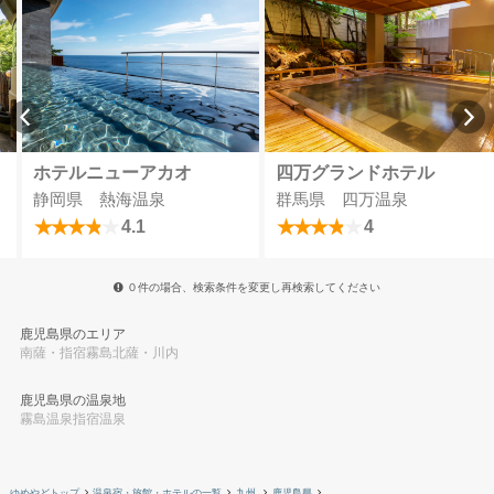
ホテルニューアカオ
四万グランドホテル
静岡県 熱海温泉
群馬県 四万温泉
4.1
4
０件の場合、検索条件を変更し再検索してください
鹿児島県のエリア
南薩・指宿
霧島
北薩・川内
鹿児島県の温泉地
霧島温泉
指宿温泉
ゆめやどトップ
温泉宿・旅館・ホテルの一覧
九州
鹿児島県