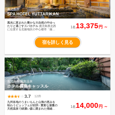
鹿児島県
SPA HOTEL YUTTARIKAN
風光に恵まれた豊かな大自然の中ゆっ
13,375
たりと過ごすスパホテル
鹿児島県北西
円 ～
1名
に位置する北薩地区の中心都市「薩摩
川内市」へようこそ。
お部屋や自慢の
温泉でご家族やご友人と「ゆったりと
過ごすことのできる」ゲストルームを
宿を詳しく見る
ご用意しております。
お食事を楽しん
だり、都会の喧騒を忘れて、ゆったり
とした時間をお楽しみください。
鹿児島県 霧島温泉
ホテル霧島キャッスル
3.7
12件
九州各地のうまいもんと山海の恵みを
14,000
味わうビュッフェが好評♪
豊富な湯量の
円 ～
1名
天然温泉で緑濃い森に囲まれた情緒あ
る風情の露天風呂に癒される
ホテル霧