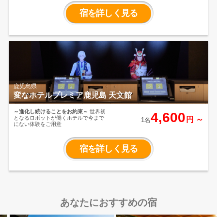
島キャッスルのご夕食は、九州各地の
うまいもんと山海の恵みをブレンドし
宿を詳しく見る
てボリューム満点のスペシャルバイキ
ング。焼酎などのアルコール・ソフト
ドリンク飲み放題です。
「霧島温泉
郷」は泉質、豊富な湯量から名湯とい
われています。ホテル独自の源泉を保
有し、豊富な湯量の天然温泉をお楽し
みいただけます。
鹿児島県
変なホテルプレミア鹿児島 天文館
～進化し続けることをお約束～
世界初
4,600
となるロボットが働くホテルで今まで
円 ～
1名
にない体験をご用意
宿を詳しく見る
あなたにおすすめの宿