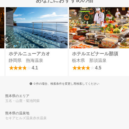
あなたにおすすめの宿
ホテルニューアカオ
ホテルエピナール那須
静岡県 熱海温泉
栃木県 那須温泉
4.1
4.5
０件の場合、検索条件を変更し再検索してください
熊本県のエリア
玉名・山鹿・菊池
阿蘇
熊本県の温泉地
セキアヒルズ温泉
赤水温泉