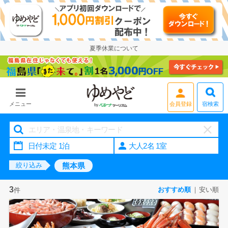
夏季休業について
宿検索
メニュー
会員登録
大人2名 1室
熊本県
絞り込み
3
おすすめ順
安い順
件