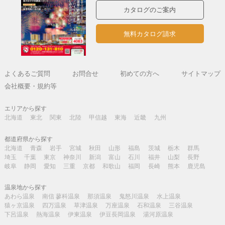
カタログのご案内
無料カタログ請求
よくあるご質問
お問合せ
初めての方へ
サイトマップ
会社概要・規約等
エリアから探す
北海道
東北
関東
北陸
甲信越
東海
近畿
九州
都道府県から探す
北海道
青森
岩手
宮城
秋田
山形
福島
茨城
栃木
群馬
埼玉
千葉
東京
神奈川
新潟
富山
石川
福井
山梨
長野
岐阜
静岡
愛知
三重
京都
和歌山
福岡
長崎
熊本
鹿児島
温泉地から探す
あわら温泉
南信 蓼科温泉
那須温泉
鬼怒川温泉
水上温泉
猿ヶ京温泉
四万温泉
草津温泉
万座温泉
石和温泉
三谷温泉
下呂温泉
熱海温泉
伊東温泉
伊豆長岡温泉
湯河原温泉