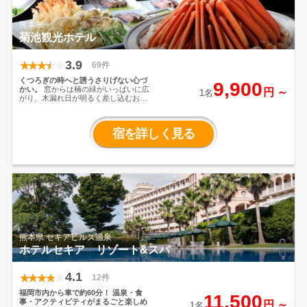
熊本県
菊池観光ホテル
3.9
69件
くつろぎの時へと誘うさりげない心づ
9,900
かい。
窓からは楠の緑がいっぱいに広
円 ～
1名
がり、木漏れ日が明るく差し込むお部
屋や、
遙か雲仙を望むお部屋など旅の
思い出をより素敵に演出いたします。
宿を詳しく見る
熊本県 セキアヒルズ温泉
ホテルセキア リゾート&スパ
4.1
12件
福岡市内から車で約60分！
温泉・食
11,500
事・アクティビティがまるごと楽しめ
円 ～
1名