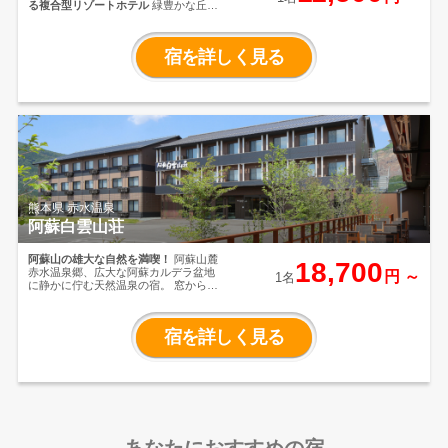
る複合型リゾートホテル
緑豊かな丘の
上、南欧のリゾートホテルを思わせる
佇まいが一際目を引くホテル。
眼前に
広がる緑の眺望がリゾート感覚溢れる
宿を詳しく見る
別世界へと誘います。
グルメやアクテ
ィビティ・ボウリング・フィットネ
ス・温泉など家族みんなで楽しめる要
素が満載！
熊本県 赤水温泉
阿蘇白雲山荘
阿蘇山の雄大な自然を満喫！
阿蘇山麓
18,700
赤水温泉郷、広大な阿蘇カルデラ盆地
円 ～
1名
に静かに佇む天然温泉の宿。
窓からは
雄大な阿蘇の山々を望み、心地よいベ
ッドでゆっくりとお休みいただけま
す。
美肌効果のある赤水温泉の湯とホ
宿を詳しく見る
テル自慢の美味しいお料理で寛ぎの時
間をお過ごし下さい。