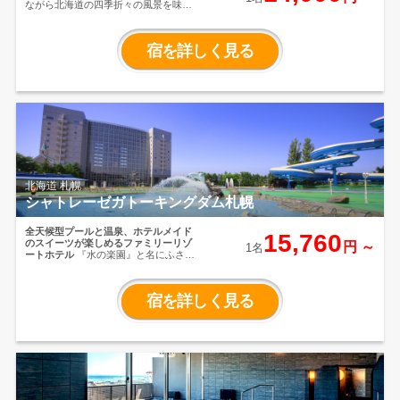
ながら北海道の四季折々の風景を味わ
えます。
夏はゴルフ場、冬は白銀の景
色が一面に広がり、遠くの山々まで美
しい雪景色が広がります。
また、お食
宿を詳しく見る
事は最上階の展望レストランで道産食
材をふんだん使用したビュッフェをご
堪能できます。
北海道 札幌
シャトレーゼガトーキングダム札幌
全天候型プールと温泉、ホテルメイド
15,760
のスイーツが楽しめるファミリーリゾ
円 ～
1名
ートホテル
『水の楽園』と名にふさわ
しい 広大で多彩なプールや露天風呂は
もちろん陶器風呂や小さなお子様もご
利用できる低温湯、多種なサウナや歩
宿を詳しく見る
行浴などバラエティーな天然温泉！ ホ
テル内にはバウムクーヘン工房「THE
BAUM」があり、シャトレーゼならでは
のスイーツが愉しめるホテルです。