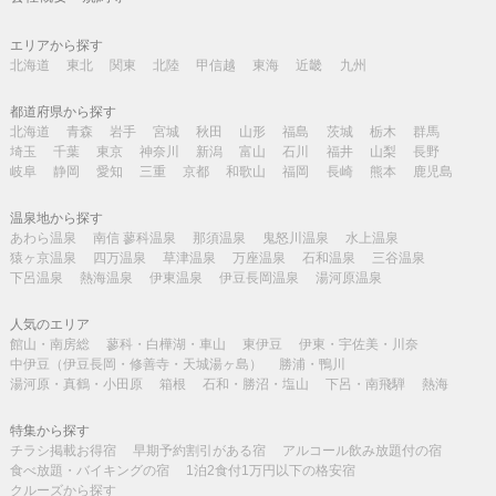
エリアから探す
北海道
東北
関東
北陸
甲信越
東海
近畿
九州
都道府県から探す
北海道
青森
岩手
宮城
秋田
山形
福島
茨城
栃木
群馬
埼玉
千葉
東京
神奈川
新潟
富山
石川
福井
山梨
長野
岐阜
静岡
愛知
三重
京都
和歌山
福岡
長崎
熊本
鹿児島
温泉地から探す
あわら温泉
南信 蓼科温泉
那須温泉
鬼怒川温泉
水上温泉
猿ヶ京温泉
四万温泉
草津温泉
万座温泉
石和温泉
三谷温泉
下呂温泉
熱海温泉
伊東温泉
伊豆長岡温泉
湯河原温泉
人気のエリア
館山・南房総
蓼科・白樺湖・車山
東伊豆
伊東・宇佐美・川奈
中伊豆（伊豆長岡・修善寺・天城湯ヶ島）
勝浦・鴨川
湯河原・真鶴・小田原
箱根
石和・勝沼・塩山
下呂・南飛騨
熱海
特集から探す
チラシ掲載お得宿
早期予約割引がある宿
アルコール飲み放題付の宿
食べ放題・バイキングの宿
1泊2食付1万円以下の格安宿
クルーズから探す