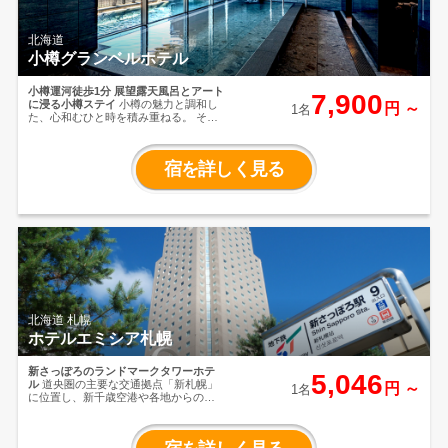
北海道
小樽グランベルホテル
小樽運河徒歩1分
展望露天風呂とアート
7,900
に浸る小樽ステイ
小樽の魅力と調和し
円 ～
1名
た、心和むひと時を積み重ねる。
そん
な豊かな時間を、小樽グランベルホテ
ルでお過ごしください。
宿を詳しく見る
北海道 札幌
ホテルエミシア札幌
新さっぽろのランドマークタワーホテ
5,046
ル
道央圏の主要な交通拠点「新札幌」
円 ～
1名
に位置し、新千歳空港や各地からのア
クセスもスムーズ。
雄大な四季の景色
を、夜のレストランからは札幌の夜景
が望めます。自然に恵まれた北海道