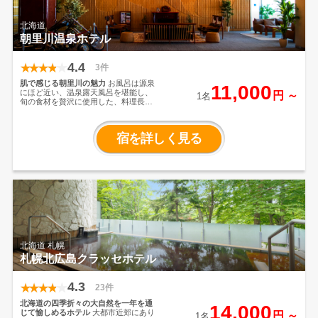
北海道
朝里川温泉ホテル
4.4
3件
肌で感じる朝里川の魅力
お風呂は源泉
11,000
にほど近い、温泉露天風呂を堪能し、
円 ～
1名
旬の食材を贅沢に使用した、料理長自
慢のお料理の数々に舌鼓を打つ。
宿を詳しく見る
北海道 札幌
札幌北広島クラッセホテル
4.3
23件
北海道の四季折々の大自然を一年を通
14,000
じて愉しめるホテル
大都市近郊にあり
円 ～
1名