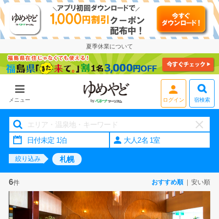
夏季休業について
宿検索
メニュー
大人2名 1室
札幌
絞り込み
6
おすすめ順
安い順
件