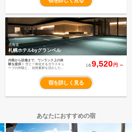
宿を詳しく見る
で、あたたかなおもてなしと、寛ぎの
ひと時をみなさまにお届けいたしま
す。
北海道
札幌ホテルbyグランベル
内装から設備まで、ワンランク上の体
9,520
験を提供！
空と一体化するガラスキュ
円 ～
1名
ーブの外観と、
自然素材を活かした温
かみのあるインテリアが特徴的。
観光
地までのアクセスも良好のため、旅の
拠点にもぴったり。
宿を詳しく見る
あなたにおすすめの宿