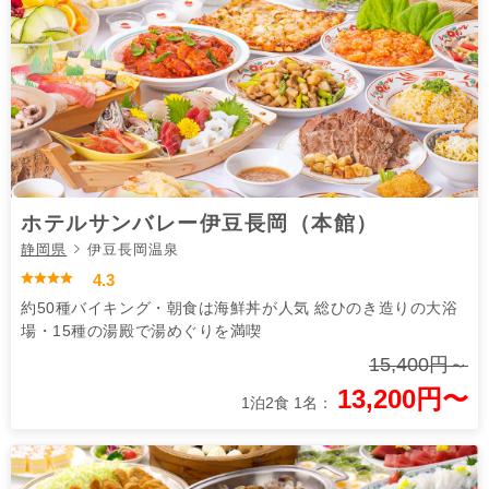
ホテルサンバレー伊豆長岡（本館）
静岡県
伊豆長岡温泉
4.3
約50種バイキング・朝食は海鮮丼が人気 総ひのき造りの大浴
場・15種の湯殿で湯めぐりを満喫
15,400円～
13,200円〜
1泊2食 1名：