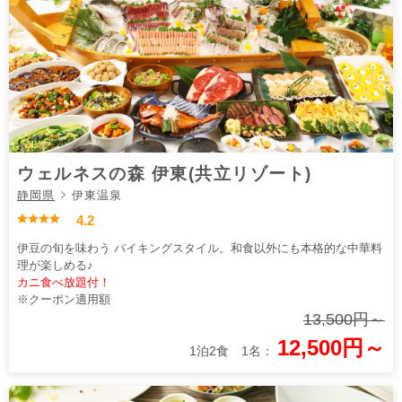
ウェルネスの森 伊東(共立リゾート)
静岡県
伊東温泉
4.2
伊豆の旬を味わう バイキングスタイル。和食以外にも本格的な中華料
理が楽しめる♪
カニ食べ放題付！
※クーポン適用額
13,500円～
12,500円～
1泊2食 1名：