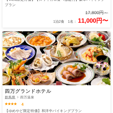
プラン
17,800円～
11,000円〜
1泊2食 1名：
四万グランドホテル
群馬県
四万温泉
4
【ゆめやど限定特価】和洋中バイキングプラン