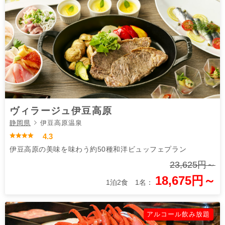
ヴィラージュ伊豆高原
静岡県
伊豆高原温泉
4.3
伊豆高原の美味を味わう約50種和洋ビュッフェプラン
23,625円～
18,675円～
1泊2食 1名：
アルコール飲み放題