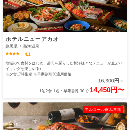
ホテルニューアカオ
静岡県
熱海温泉
4.1
地域の旬食材をはじめ、趣向を凝らした和洋様々なメニューが並ぶバ
イキングを楽しめる♪
※夕食17時指定 ※早期割引30適用価格
16,300円～
14,450円〜
1泊2食 1名：早期割引30で
アルコール飲み放題