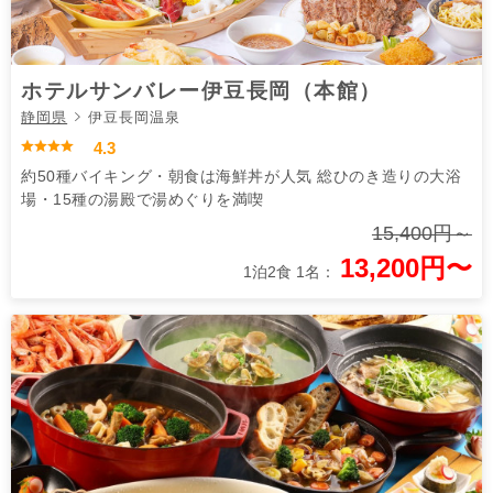
ホテルサンバレー伊豆長岡（本館）
静岡県
伊豆長岡温泉
4.3
約50種バイキング・朝食は海鮮丼が人気 総ひのき造りの大浴
場・15種の湯殿で湯めぐりを満喫
15,400円～
13,200円〜
1泊2食 1名：