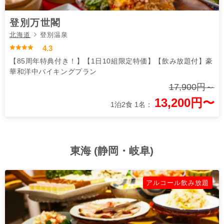
登別万世閣
北海道
登別温泉
4.3
【85周年特典付き！】【1日10組限定特価】【飲み放題付】豪
華和洋中バイキングプラン
17,900円～
13,200円〜
1泊2食 1名：
東海 (静岡・岐阜)
アルコール飲み放題