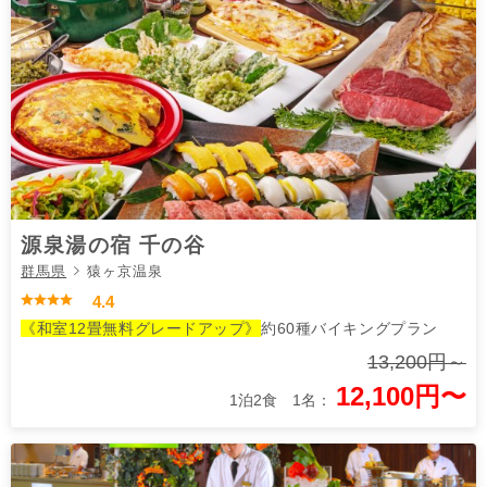
源泉湯の宿 千の谷
群馬県
猿ヶ京温泉
4.4
《和室12畳無料グレードアップ》
約60種バイキングプラン
13,200円～
12,100円〜
1泊2食 1名：