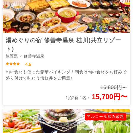
湯めぐりの宿 修善寺温泉 桂川(共立リゾー
ト)
静岡県
修善寺温泉
4.5
旬の食材も使った豪華バイキング！朝食は旬の食材をお好みで
盛り付けて味わう海鮮丼をご用意♪
16,800円～
15,700円〜
1泊2食 1名：
アルコール飲み放題