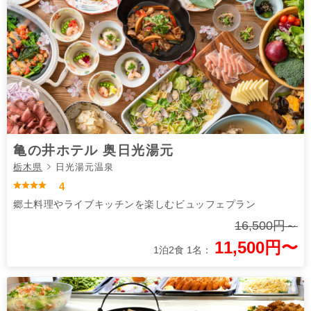
亀の井ホテル 奥日光湯元
栃木県
日光湯元温泉
4
郷土料理やライブキッチンを楽しむビュッフェプラン
16,500円～
11,500円〜
1泊2食 1名：