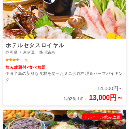
ホテルセタスロイヤル
静岡県
東伊豆 熱川温泉
4
飲み放題付×食べ放題
伊豆半島の新鮮な食材を使ったミニ会席料理＆ハーフバイキン
グ
14,000円～
13,000円～
1泊2食 1名：
アルコール飲み放題