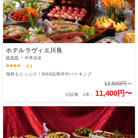
ホテルラヴィエ川良
静岡県
伊東温泉
4.1
海鮮もたっぷり！約60品和洋中バイキング
12,500円～
11,400円〜
1泊2食 1名：