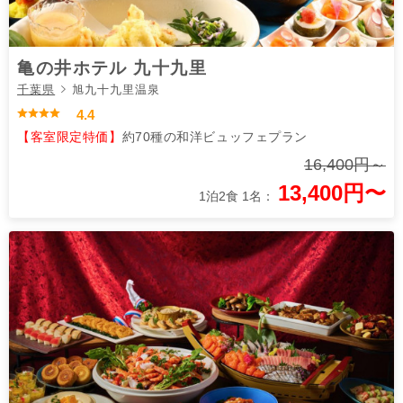
亀の井ホテル 九十九里
千葉県
旭九十九里温泉
4.4
【客室限定特価】
約70種の和洋ビュッフェプラン
16,400円～
13,400円〜
1泊2食 1名：