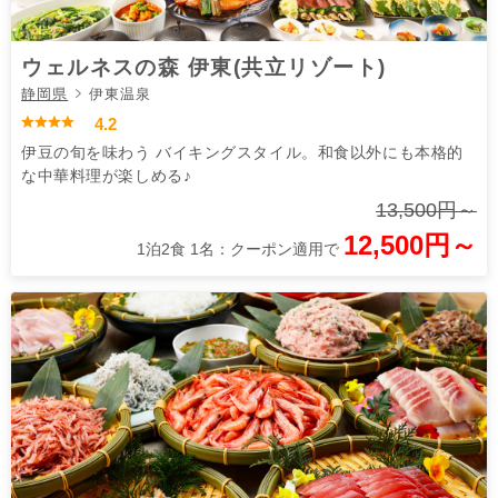
ウェルネスの森 伊東(共立リゾート)
静岡県
伊東温泉
4.2
伊豆の旬を味わう バイキングスタイル。和食以外にも本格的
な中華料理が楽しめる♪
13,500円～
12,500円～
1泊2食 1名：クーポン適用で