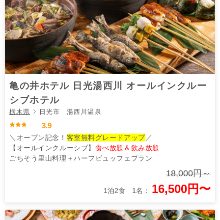
亀の井ホテル 日光湯西川 オールインクルー
シブホテル
栃木県
日光市 湯西川温泉
3.9
＼オープン記念！
客室無料グレードアップ
／
【オールインクルーシブ】
食べ放題＆飲み放題
ごちそう里山料理＋ハーフビュッフェプラン
18,000円～
16,500円〜
1泊2食 1名：