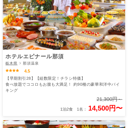
ホテルエピナール那須
栃木県
那須温泉
4.5
【早期割引28】【組数限定！チラシ特価】
食べ放題でココロもお腹も大満足！ 約90種の豪華和洋中バイ
キング
21,300円～
14,500円〜
1泊2食 1名：