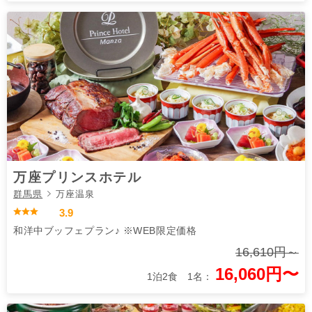
万座プリンスホテル
群馬県
万座温泉
3.9
和洋中ブッフェプラン♪ ※WEB限定価格
16,610円～
16,060円〜
1泊2食 1名：