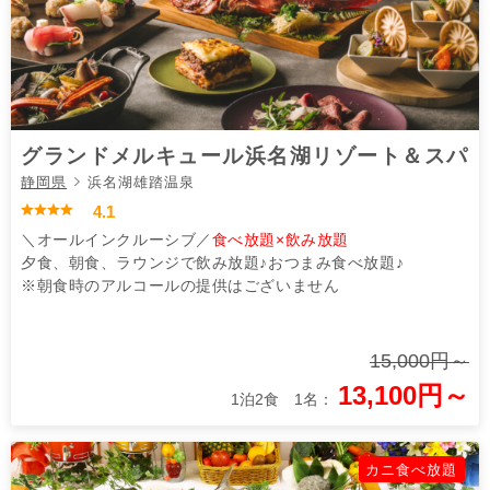
グランドメルキュール浜名湖リゾート＆スパ
静岡県
浜名湖雄踏温泉
4.1
＼オールインクルーシブ／
食べ放題×飲み放題
夕食、朝食、ラウンジで飲み放題♪おつまみ食べ放題♪
※朝食時のアルコールの提供はございません
15,000円～
13,100円～
1泊2食 1名：
カニ食べ放題