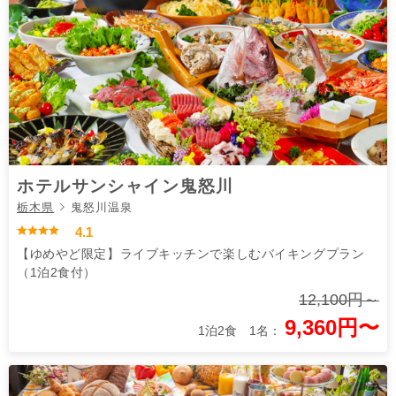
ホテルサンシャイン鬼怒川
栃木県
鬼怒川温泉
4.1
【ゆめやど限定】ライブキッチンで楽しむバイキングプラン
（1泊2食付）
12,100円～
9,360円〜
1泊2食 1名：