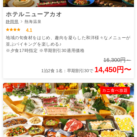
ホテルニューアカオ
静岡県
熱海温泉
4.1
地域の旬食材をはじめ、趣向を凝らした和洋様々なメニューが
並ぶバイキングを楽しめる♪
※夕食17時指定 ※早期割引30適用価格
16,300円～
14,450円〜
1泊2食 1名：早期割引30で
カニ食べ放題