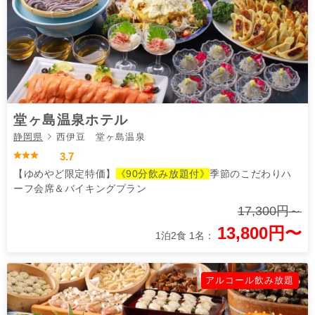
堂ヶ島温泉ホテル
静岡県
西伊豆 堂ヶ島温泉
3.7
【ゆめやど限定特価】
《90分飲み放題付》
季節のこだわりハ
ーフ会席＆バイキングプラン
17,300円～
13,800円〜
1泊2食 1名：
アルコール飲み放題