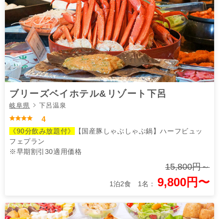
ブリーズベイホテル&リゾート下呂
岐阜県
下呂温泉
4
《90分飲み放題付》
【国産豚しゃぶしゃぶ鍋】ハーフビュッ
フェプラン
※早期割引30適用価格
15,800円～
9,800円〜
1泊2食 1名：