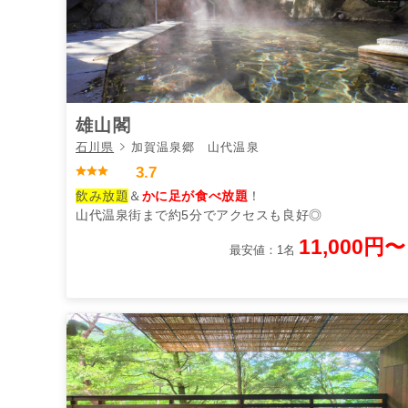
雄山閣
石川県
加賀温泉郷 山代温泉
3.7
飲み放題
＆
かに足が食べ放題
！
山代温泉街まで約5分でアクセスも良好◎
11,000円〜
最安値：1名