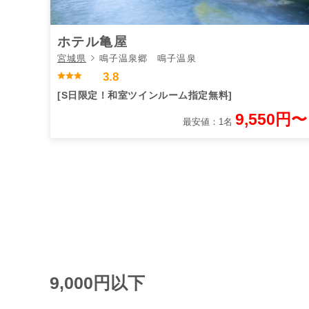
ホテル亀屋
宮城県
鳴子温泉郷 鳴子温泉
3.8
[S日限定！和室ツインルーム指定無料]
9,550円〜
最安値：1名
9,000円以下