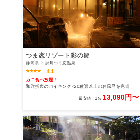
つま恋リゾート彩の郷
静岡県
掛川つま恋温泉
4.1
カニ食べ放題
！
和洋折衷のバイキング×20種類以上のお風呂を完備
13,090円〜
最安値：1名