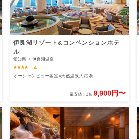
伊良湖リゾート&コンベンションホテ
ル
愛知県
伊良湖温泉
4
オーシャンビュー客室×天然温泉大浴場
9,900円〜
最安値：1名