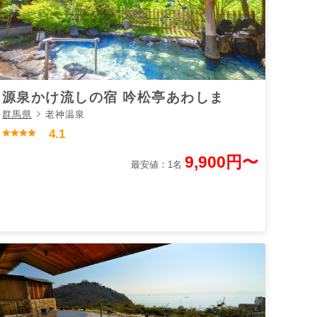
源泉かけ流しの宿 吟松亭あわしま
群馬県
老神温泉
4.1
9,900円〜
最安値：1名