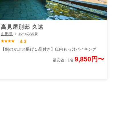
高見屋別邸 久遠
山形県
あつみ温泉
4.3
【鯛のかぶと揚げ１品付き】庄内もっけバイキング
9,850円〜
最安値：1名