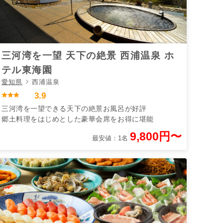
三河湾を一望 天下の絶景 西浦温泉 ホ
テル東海園
愛知県
西浦温泉
3.9
三河湾を一望できる天下の絶景お風呂が好評
郷土料理をはじめとした豪華会席をお得に堪能
9,800円〜
最安値：1名