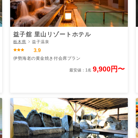
益子舘 里山リゾートホテル
栃木県
益子温泉
3.9
伊勢海老の黄金焼き付会席プラン
9,900円〜
最安値：1名