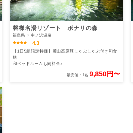
磐梯名湯リゾート ボナリの森
福島県
中ノ沢温泉
4.3
【1日5組限定特価】麓山高原豚しゃぶしゃぶ付き和食
膳
和ベッドルームも同料金♪
9,850円〜
最安値：1名