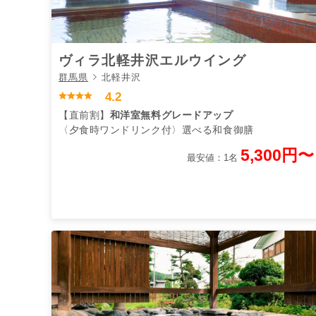
ヴィラ北軽井沢エルウイング
群馬県
北軽井沢
4.2
【直前割】
和洋室無料グレードアップ
〈夕食時ワンドリンク付〉選べる和食御膳
5,300円〜
最安値：1名