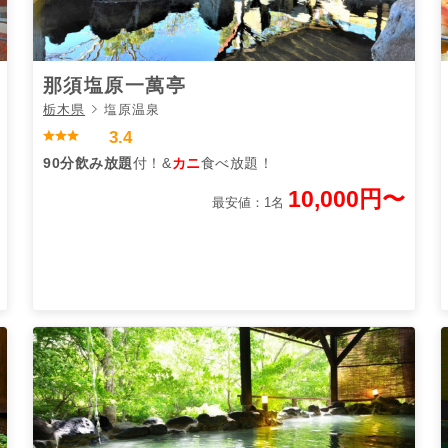
那須塩原一萬亭
栃木県
塩原温泉
3.4
90分飲み放題
付！&
カニ
食べ放題！
10,000円〜
最安値：1名