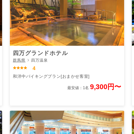
四万グランドホテル
群馬県
四万温泉
4
和洋中バイキングプラン[おまかせ客室]
9,300円〜
最安値：1名