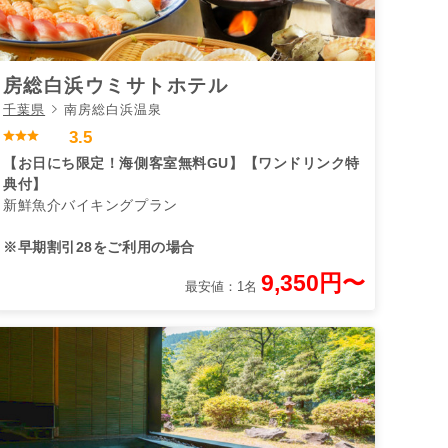
房総白浜ウミサトホテル
千葉県
南房総白浜温泉
3.5
【お日にち限定！海側客室無料GU】【ワンドリンク特
典付】
新鮮魚介バイキングプラン
※早期割引28をご利用の場合
9,350円〜
最安値：1名