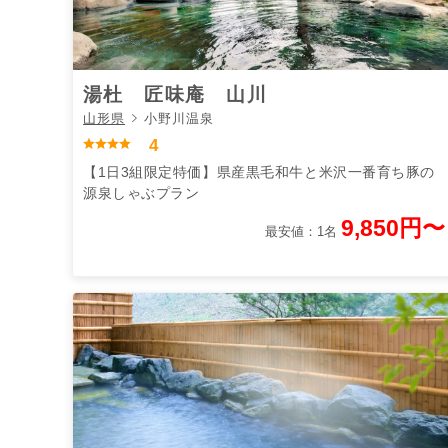
湯杜 匠味庵 山川
山形県
小野川温泉
4
【1日3組限定特価】県産黒毛和牛と米沢一番育ち豚の
源泉しゃぶプラン
9,850円〜
最安値：1名