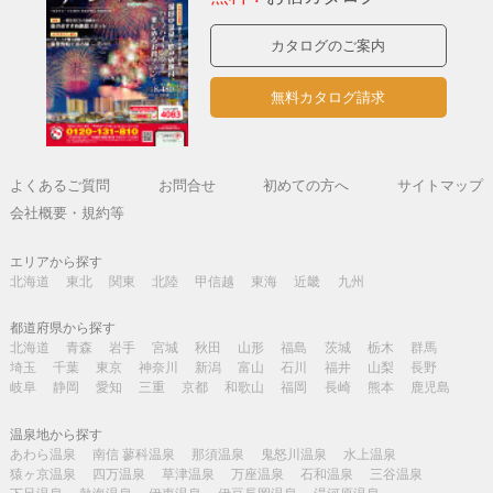
カタログのご案内
無料カタログ請求
よくあるご質問
お問合せ
初めての方へ
サイトマップ
会社概要・規約等
エリアから探す
北海道
東北
関東
北陸
甲信越
東海
近畿
九州
都道府県から探す
北海道
青森
岩手
宮城
秋田
山形
福島
茨城
栃木
群馬
埼玉
千葉
東京
神奈川
新潟
富山
石川
福井
山梨
長野
岐阜
静岡
愛知
三重
京都
和歌山
福岡
長崎
熊本
鹿児島
温泉地から探す
あわら温泉
南信 蓼科温泉
那須温泉
鬼怒川温泉
水上温泉
猿ヶ京温泉
四万温泉
草津温泉
万座温泉
石和温泉
三谷温泉