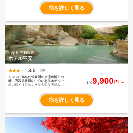
変わったレストランで郷土料理を中心
としたビュッフェを堪能
お子様連れの
宿を詳しく見る
お客様におすすめの全天候型大型キッ
ズパーク・キッズルームを新設！
山梨県 石和温泉
ホテル平安
3.0
3件
ロマンに満ちた笛吹川の支流色鯉川の
9,900
畔、石和温泉郷の中心にあるホテル
木
円 ～
1名
樹の緑と渓谷のような大胆な石組みが
魅力的な露天風呂で、のんびりと温泉
情緒を心ゆくまでご堪能ください
ご夕
食は、四季折々の旬の素材、山梨の食
宿を詳しく見る
材を生かした会席料理をご用意
甲州石
和温泉郷ならではのお料理を是非ご賞
味下さい