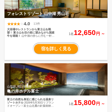
山梨県 山中湖温泉
フォレストリゾート 山中湖 秀山荘
4.0
13件
大浴場やレストランから富士山を眺
12,650
望！
富士山を目の前に望みながら国産
円 ～
1名
牛を堪能！
山中湖の傍らに佇む一軒
宿。館内のレストランや展望室からは
富士山が綺麗に見えます！
山中湖温泉
「紅富士の湯」をふんだんに使用した
宿を詳しく見る
天然温泉や柔らかな国産牛をご用意♪
大
自然の中で心安らぐ時間をお過ごしく
ださい。
山梨県 河口湖温泉
亀の井ホテル富士
富士の自然を身近に感じられる温泉リ
15,800
ゾートホテル
2026年5月30日リブラン
円 ～
1名
ドオープン！富士山北麓の針葉樹林に
囲まれたリゾートホテル
新たに生まれ