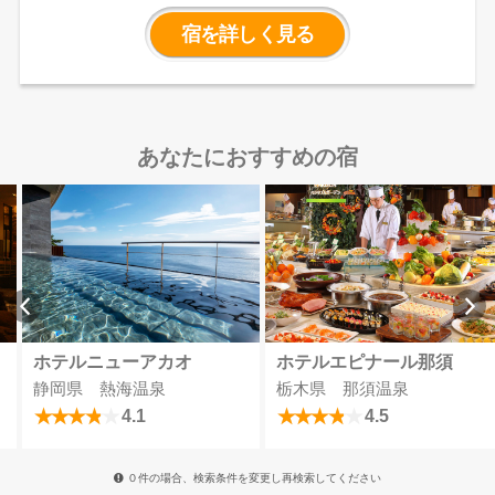
側の客室から、あるいは最上階の天然
温泉展望大浴場から霊峰・富士を眺め
宿を詳しく見る
ることができ、雄大な景色に癒されな
がらゆったりとしたひとときをお過ご
しいただけます。
あなたにおすすめの宿
ホテルニューアカオ
ホテルエピナール那須
静岡県 熱海温泉
栃木県 那須温泉
4.1
4.5
０件の場合、検索条件を変更し再検索してください