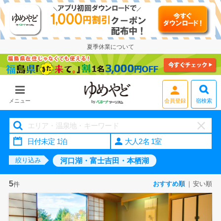
夏季休業について
会員登録
宿検索
メニュー
大人2名 1室
河口湖・富士吉田・本栖湖
絞り込み
5
おすすめ順
安い順
件