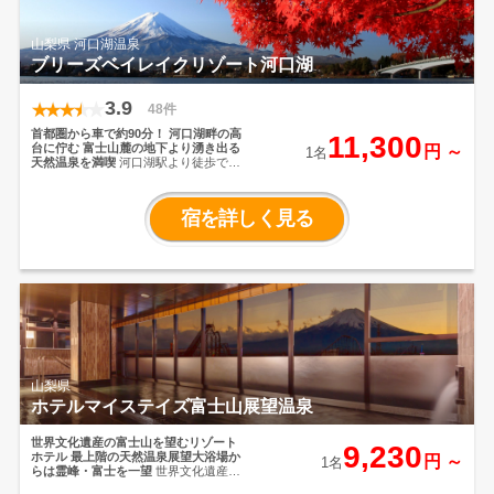
山梨県 河口湖温泉
ブリーズベイレイクリゾート河口湖
3.9
48件
首都圏から車で約90分！ 河口湖畔の高
11,300
台に佇む
富士山麓の地下より湧き出る
円 ～
1名
天然温泉を満喫
河口湖駅より徒歩で約
10分の好立地。雄大な河口湖を一望す
る全室レイクサイドの宿。湖畔の高台
に佇む眺望と天然温泉が自慢のホテル
宿を詳しく見る
です。日々の喧騒から離れ寛ぎのひと
ときをお過ごしください。
山梨県
ホテルマイステイズ富士山展望温泉
世界文化遺産の富士山を望むリゾート
9,230
ホテル
最上階の天然温泉展望大浴場か
円 ～
1名
らは霊峰・富士を一望
世界文化遺産の
富士山を望むリゾートホテル。富士山