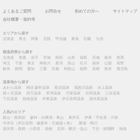
よくあるご質問
お問合せ
初めての方へ
サイトマップ
会社概要・規約等
エリアから探す
北海道
東北
関東
北陸
甲信越
東海
近畿
九州
都道府県から探す
北海道
青森
岩手
宮城
秋田
山形
福島
茨城
栃木
群馬
埼玉
千葉
東京
神奈川
新潟
富山
石川
福井
山梨
長野
岐阜
静岡
愛知
三重
京都
和歌山
福岡
長崎
熊本
鹿児島
温泉地から探す
あわら温泉
南信 蓼科温泉
那須温泉
鬼怒川温泉
水上温泉
猿ヶ京温泉
四万温泉
草津温泉
万座温泉
石和温泉
三谷温泉
下呂温泉
熱海温泉
伊東温泉
伊豆長岡温泉
湯河原温泉
人気のエリア
館山・南房総
蓼科・白樺湖・車山
東伊豆
伊東・宇佐美・川奈
中伊豆（伊豆長岡・修善寺・天城湯ヶ島）
勝浦・鴨川
湯河原・真鶴・小田原
箱根
石和・勝沼・塩山
下呂・南飛騨
熱海