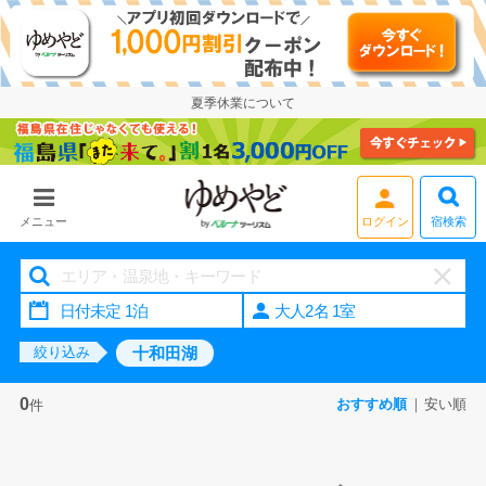
夏季休業について
宿検索
メニュー
ログイン
大人2名 1室
十和田湖
絞り込み
0
おすすめ順
安い順
件