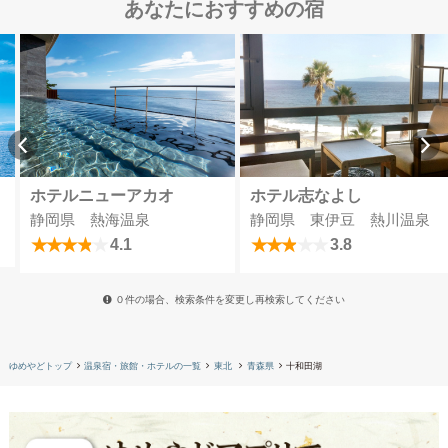
あなたにおすすめの宿
ホテルニューアカオ
ホテル志なよし
静岡県 熱海温泉
静岡県 東伊豆 熱川温泉
4.1
3.8
０件の場合、検索条件を変更し再検索してください
ゆめやどトップ
温泉宿・旅館・ホテルの一覧
東北
青森県
十和田湖