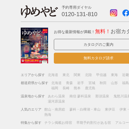
予約専用ダイヤル
0120-131-810
無料！
お宿カ
お得な最新情報が満載！
カタログのご案内
無料カタログ請求
エリアから探す
北海道
東北
関東
北陸
甲信越
東海
近
都道府県から探す
北海道
青森
岩手
宮城
秋田
山形
福
福岡
長崎
熊本
鹿児島
温泉地から探す
あわら温泉
南信 蓼科温泉
那須温泉
鬼怒川温
湯河原温泉
人気のエリア
館山・南房総
蓼科・白樺湖・車山
東伊豆
伊東
熱海
特集から探す
チラシ掲載お得宿
早期予約割引がある宿
アルコ