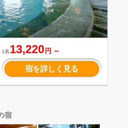
13,220
円 ～
1名
宿を詳しく見る
の宿