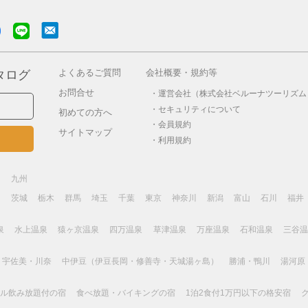
よくあるご質問
会社概要・規約等
タログ
お問合せ
運営会社（株式会社ベルーナツーリズム
セキュリティについて
初めての方へ
会員規約
サイトマップ
利用規約
畿
九州
島
茨城
栃木
群馬
埼玉
千葉
東京
神奈川
新潟
富山
石川
福井
泉
水上温泉
猿ヶ京温泉
四万温泉
草津温泉
万座温泉
石和温泉
三谷温
・宇佐美・川奈
中伊豆（伊豆長岡・修善寺・天城湯ヶ島）
勝浦・鴨川
湯河原
ール飲み放題付の宿
食べ放題・バイキングの宿
1泊2食付1万円以下の格安宿