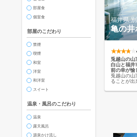
部屋食
個室食
福井県 
亀の井
部屋のこだわり
禁煙
喫煙
兎越山の山
和室
白山と福井
前の幸が愉
洋室
兎越山の山
和洋室
ることが出
展望大浴場
スイート
美人の湯と
自然に囲ま
ミリーまで
温泉・風呂のこだわり
いただけま
晴れた日に
温泉
尋坊、越前
どの古刹も
露天風呂
源泉かけ流し