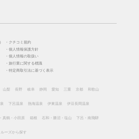
）
クチコミ規約
個人情報保護方針
個人情報の取扱い
旅行業に関する標識
特定商取引法に基づく表示
山梨
長野
岐阜
静岡
愛知
三重
京都
和歌山
泉
下呂温泉
熱海温泉
伊東温泉
伊豆長岡温泉
・真鶴・小田原
箱根
石和・勝沼・塩山
下呂・南飛騨
クルーズから探す