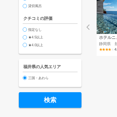
貸切風呂
クチコミの評価
指定なし
★4.5以上
リゾート彩の郷
MSCベリッシマ
ホテルニ
掛川つま恋温泉
埼玉県
静岡県 
★4.0以上
4.1
4
福井県の人気エリア
三国・あわら
検索