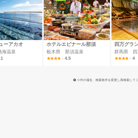
ューアカオ
ホテルエピナール那須
四万グラ
熱海温泉
栃木県 那須温泉
群馬県 四
.1
4.5
4
０件の場合、検索条件を変更し再検索して