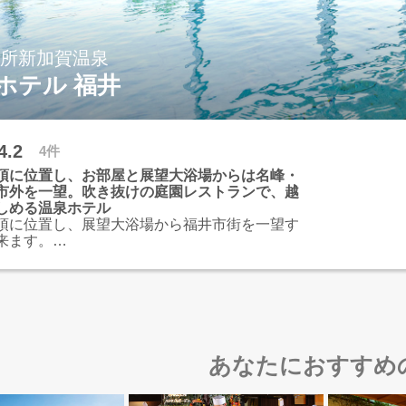
別所新加賀温泉
ホテル 福井
4.2
4件
頂に位置し、お部屋と展望大浴場からは名峰・
市外を一望。吹き抜けの庭園レストランで、越
しめる温泉ホテル
頂に位置し、展望大浴場から福井市街を一望す
来ます。
は、心身ともにリラックスできる憩いの空間。
いわれる天然温泉を堪能。
れたゆったり過ごせる客室はグループからファ
、当ホテル自慢の多彩な客室タイプからお選び
す。
は、遠くに名峰白山の雄姿を眺め、周辺には東
海岸などの景勝地や曹洞宗の大本山・永平寺な
あなたにおすすめ
点在しています。