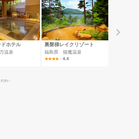
ンドホテル
裏磐梯レイクリゾート
ホテルサン
万温泉
福島県 猫魔温泉
栃木県 那
4.4
4.2
ください