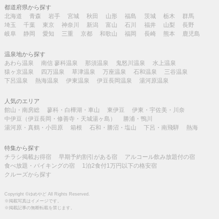
都道府県から探す
北海道
青森
岩手
宮城
秋田
山形
福島
茨城
栃木
群馬
埼玉
千葉
東京
神奈川
新潟
富山
石川
福井
山梨
長野
岐阜
静岡
愛知
三重
京都
和歌山
福岡
長崎
熊本
鹿児島
温泉地から探す
あわら温泉
南信 蓼科温泉
那須温泉
鬼怒川温泉
水上温泉
猿ヶ京温泉
四万温泉
草津温泉
万座温泉
石和温泉
三谷温泉
下呂温泉
熱海温泉
伊東温泉
伊豆長岡温泉
湯河原温泉
人気のエリア
館山・南房総
蓼科・白樺湖・車山
東伊豆
伊東・宇佐美・川奈
中伊豆（伊豆長岡・修善寺・天城湯ヶ島）
勝浦・鴨川
湯河原・真鶴・小田原
箱根
石和・勝沼・塩山
下呂・南飛騨
熱海
特集から探す
チラシ掲載お得宿
早期予約割引がある宿
アルコール飲み放題付の宿
食べ放題・バイキングの宿
1泊2食付1万円以下の格安宿
クルーズから探す
Copyright ©ゆめやど All Rights Reserved.
※掲載写真はイメージです。
※掲載記事の無断転載を禁じます。