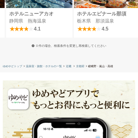
ホテルニューアカオ
ホテルエピナール那須
静岡県 熱海温泉
栃木県 那須温泉
4.1
4.5
０件の場合、検索条件を変更し再検索してください
ゆめやどトップ
温泉宿・旅館・ホテルの一覧
近畿
京都府
嵯峨野・嵐山・高雄