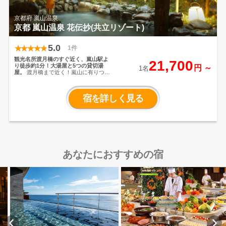
京都府 嵐山温泉
京都 嵐山温泉 花伝抄(共立リゾート)
5.0
1件
観光名所渡月橋のすぐ近く、嵐山駅よ
21,700
り徒歩約1分！大湯屋と5つの貸切湯
円 ～
1名
屋。
渡月橋まで近く！嵐山に有りつ
つ、目の前の阪急嵐山駅より祇園や河
原町など京都の中心街まですぐ行ける
好立地！天然温泉の嵐山温泉と5つの貸
宿を詳しく見る
切風呂＆夜鳴きそばも無料で利用でき
る和風ホテル
あなたにおすすめの宿