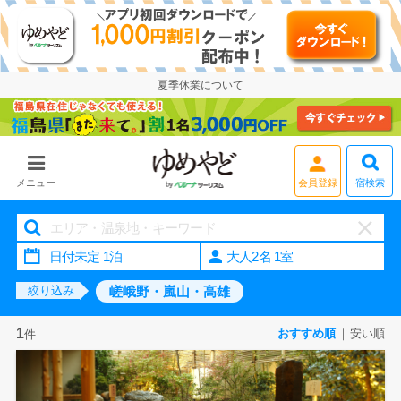
夏季休業について
会員登録
宿検索
メニュー
大人2名 1室
嵯峨野・嵐山・高雄
絞り込み
1
おすすめ順
安い順
件