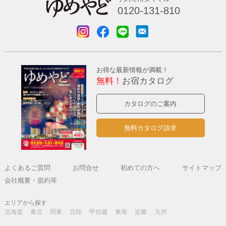
0120-131-810
お得な最新情報が満載！
無料！
お宿カタログ
カタログのご案内
無料カタログ請求
よくあるご質問
お問合せ
初めての方へ
サイトマップ
会社概要・規約等
エリアから探す
北海道
東北
関東
北陸
甲信越
東海
近畿
九州