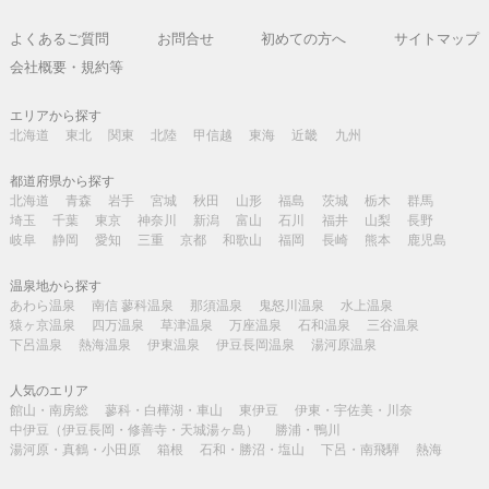
よくあるご質問
お問合せ
初めての方へ
サイトマップ
会社概要・規約等
エリアから探す
北海道
東北
関東
北陸
甲信越
東海
近畿
九州
都道府県から探す
北海道
青森
岩手
宮城
秋田
山形
福島
茨城
栃木
群馬
埼玉
千葉
東京
神奈川
新潟
富山
石川
福井
山梨
長野
岐阜
静岡
愛知
三重
京都
和歌山
福岡
長崎
熊本
鹿児島
温泉地から探す
あわら温泉
南信 蓼科温泉
那須温泉
鬼怒川温泉
水上温泉
猿ヶ京温泉
四万温泉
草津温泉
万座温泉
石和温泉
三谷温泉
下呂温泉
熱海温泉
伊東温泉
伊豆長岡温泉
湯河原温泉
人気のエリア
館山・南房総
蓼科・白樺湖・車山
東伊豆
伊東・宇佐美・川奈
中伊豆（伊豆長岡・修善寺・天城湯ヶ島）
勝浦・鴨川
湯河原・真鶴・小田原
箱根
石和・勝沼・塩山
下呂・南飛騨
熱海