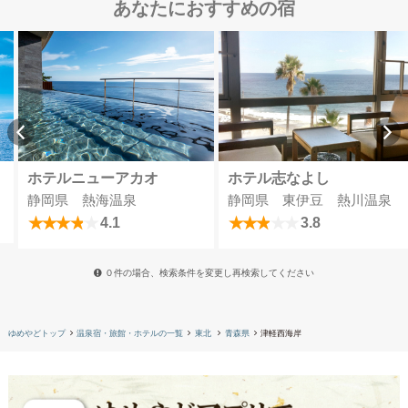
あなたにおすすめの宿
ホテルニューアカオ
ホテル志なよし
静岡県 熱海温泉
静岡県 東伊豆 熱川温泉
4.1
3.8
０件の場合、検索条件を変更し再検索してください
ゆめやどトップ
温泉宿・旅館・ホテルの一覧
東北
青森県
津軽西海岸