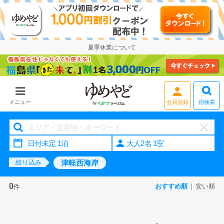
夏季休業について
宿検索
メニュー
会員登録
大人2名 1室
津軽西海岸
絞り込み
0
おすすめ順
安い順
件