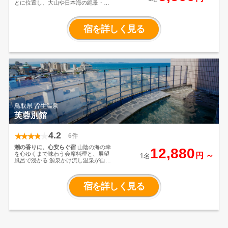
とに位置し、大山や日本海の絶景・大
山の恵みの温泉や食を味わえるホテル
です。オールインクルーシブには夕
食、朝食、ラウンジでのドリンクやお
宿を詳しく見る
菓子などが含まれており、チェックイ
ンからチェックアウトまでのご滞在を
こころゆくまでお愉しみいただけま
す。また、大山寺はもちろん出雲大社
などの多くの神社仏閣や、伝統的な日
本画や美しい日本庭園を展示する足立
美術館、ご家族で体験できるアクティ
ビティ施設などにもアクセスでき、観
光の拠点としても便利です。
鳥取県 皆生温泉
芙蓉別館
4.2
6件
潮の香りに、心安らぐ宿
山陰の海の幸
12,880
を心ゆくまで味わう会席料理と、展望
円 ～
1名
風呂で浸かる
源泉かけ流し温泉が自慢
の宿「芙蓉別館」
海から徒歩2分の当館
で、潮の香りを感じながら寛ぎのひと
ときを
ゆったりとお過ごしください。
宿を詳しく見る