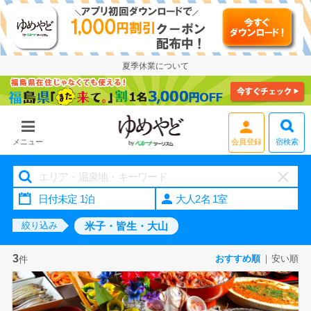
夏季休業について
宿検索
メニュー
会員登録
大人2名 1室
米子・皆生・大山
絞り込み
3
おすすめ順
安い順
件