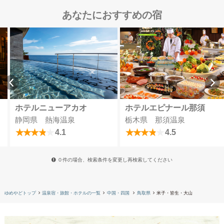
あなたにおすすめの宿
ホテルニューアカオ
ホテルエピナール那須
静岡県 熱海温泉
栃木県 那須温泉
4.1
4.5
０件の場合、検索条件を変更し再検索してください
ゆめやどトップ
温泉宿・旅館・ホテルの一覧
中国・四国
鳥取県
米子・皆生・大山