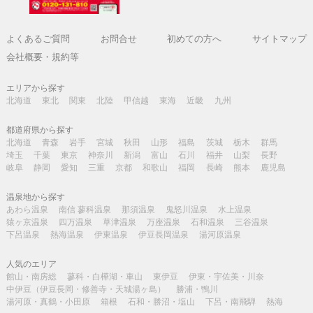
よくあるご質問
お問合せ
初めての方へ
サイトマップ
会社概要・規約等
エリアから探す
北海道
東北
関東
北陸
甲信越
東海
近畿
九州
都道府県から探す
北海道
青森
岩手
宮城
秋田
山形
福島
茨城
栃木
群馬
埼玉
千葉
東京
神奈川
新潟
富山
石川
福井
山梨
長野
岐阜
静岡
愛知
三重
京都
和歌山
福岡
長崎
熊本
鹿児島
温泉地から探す
あわら温泉
南信 蓼科温泉
那須温泉
鬼怒川温泉
水上温泉
猿ヶ京温泉
四万温泉
草津温泉
万座温泉
石和温泉
三谷温泉
下呂温泉
熱海温泉
伊東温泉
伊豆長岡温泉
湯河原温泉
人気のエリア
館山・南房総
蓼科・白樺湖・車山
東伊豆
伊東・宇佐美・川奈
中伊豆（伊豆長岡・修善寺・天城湯ヶ島）
勝浦・鴨川
湯河原・真鶴・小田原
箱根
石和・勝沼・塩山
下呂・南飛騨
熱海