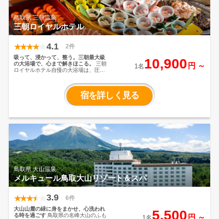
鳥取県 三朝温泉
三朝ロイヤルホテル
4.1
2件
吸って、浸かって、整う。三朝最大級
10,900
の大浴場で、心まで解きほこる。
三朝
円 ～
1名
ロイヤルホテル自慢の大浴場は、圧倒
的な開放感が自慢です。名湯・ラドン
温泉の熱気に包まれ、深呼吸する。
日々の疲れが湯気に溶けていく、至福
宿を詳しく見る
の「湯治体験」をあなたに。三徳川の
せせらぎを聞きながら、何もしない贅
沢を。気兼ねなく、肩肘張らず。わが
家のような安心感で、心ゆくまで三朝
の名湯をお愉しみください。
鳥取県 大山温泉
メルキュール鳥取大山リゾート＆スパ
3.9
6件
大山山麓の緑に身をまかせ、心洗われ
5,500
る時を過ごす
鳥取県の名峰大山のふも
円 ～
1名