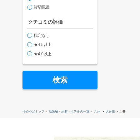
貸切風呂
クチコミの評価
指定なし
★4.5以上
★4.0以上
検索
ゆめやどトップ
温泉宿・旅館・ホテルの一覧
九州
大分県
大分