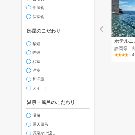
部屋食
個室食
部屋のこだわり
メルキュール富山砺波リゾート＆スパ
つま恋リゾート彩の郷
ホテルニ
禁煙
越中となみ野温泉
静岡県 掛川つま恋温泉
静岡県 
喫煙
4.2
4.1
4
和室
洋室
和洋室
スイート
温泉・風呂のこだわり
温泉
露天風呂
源泉かけ流し