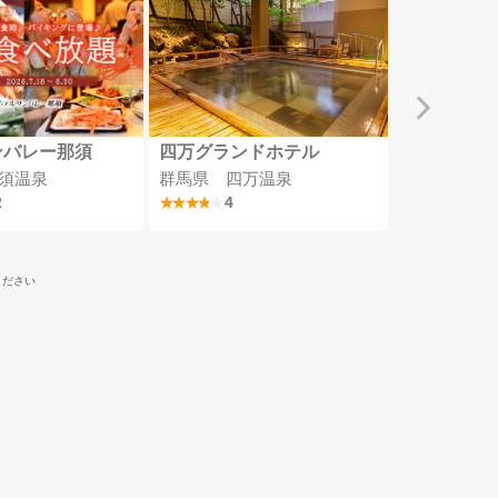
ンバレー那須
四万グランドホテル
MSCベリ
須温泉
群馬県 四万温泉
埼玉県
2
4
ください