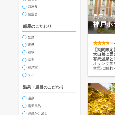
部屋食
個室食
兵庫県 
神戸ホ
部屋のこだわり
禁煙
喫煙
【期間限定
和室
大自然に囲
有馬温泉と
洋室
オランダ国
和洋室
空気に触れ
質温泉「金
スイート
夕食バイキ
ら、握り寿
贅沢なひと
温泉・風呂のこだわり
ご用意！
温泉
露天風呂
源泉かけ流し