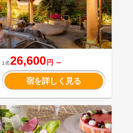
26,600
円 ～
1名
宿を詳しく見る