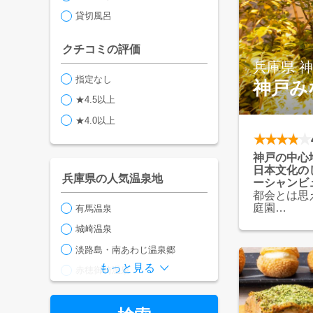
貸切風呂
クチコミの評価
兵庫県 
指定なし
神戸み
★4.5以上
★4.0以上
神戸の中心
日本文化の
兵庫県の人気温泉地
ーシャンビ
都会とは思
庭園
有馬温泉
日本文化の
城崎温泉
ったりとし
海の恵みを
淡路島・南あわじ温泉郷
れて心身を
もっと見る
「みなと町
赤穂御崎温泉
ださい
小倉山温泉
神戸みなと温泉