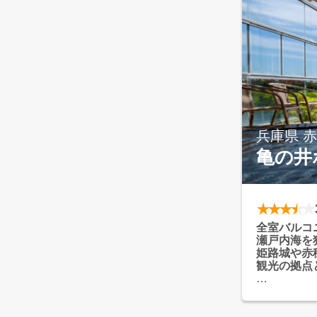
兵庫県 
亀の井
全室バルコ
瀬戸内海を
姫路城や赤
観光の拠点
空と海が一
な非日常を
赤穂の塩や