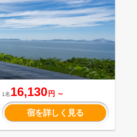
16,130
円 ～
1名
宿を詳しく見る