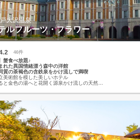
神戸大沢温泉
テルフルーツ・フラワー
4.2
46件
】蟹食べ放題♪
まれた異国情緒漂う森中の洋館
同質の茶褐色の含鉄泉をかけ流しで満喫
立美術館を模した美しいホテル
ると金色の湯へと花開く源泉かけ流しの天然良
仙花の湯」
ングではシェフ特選のステーキ、季節の天ぷ
司など
ときを感じていただける彩り豊かなメニューを