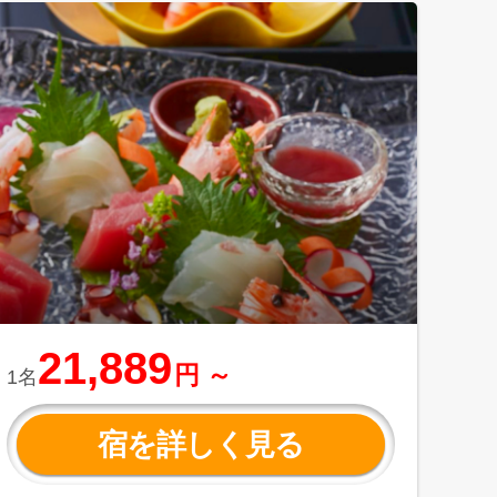
21,889
円 ～
1名
宿を詳しく見る