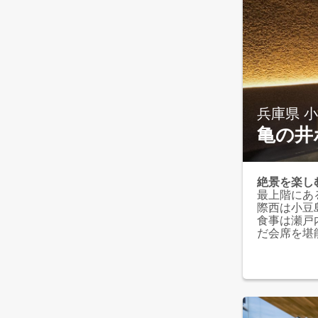
兵庫県 
亀の井
絶景を楽し
最上階にあ
際西は小豆
食事は瀬戸
だ会席を堪