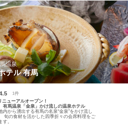
がる波穏やかな瀬戸内海の絶好ロケーションも
さい。
有馬温泉
ホテル 有馬
4.5
1件
月リニューアルオープン！
 有馬温泉「金泉」かけ流しの温泉ホテル
地内から湧出する有馬の名泉“金泉”をかけ流し
。 旬の食材を活かした四季折々の会席料理をご
ます。