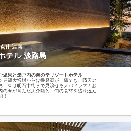
小倉山温泉
ホテル 淡路島
む温泉と瀬戸内の海の幸リゾートホテル
る展望大浴場からは播磨灘が一望でき、晴天の
島、東は明石市街まで見渡せる大パノラマ！お
内の海が育んだ魚介類と、旬の食材を盛り込ん
能！