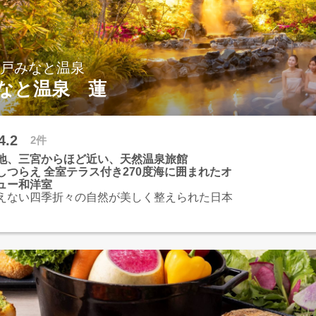
神戸みなと温泉
なと温泉 蓮
4.2
2件
地、三宮からほど近い、天然温泉旅館
しつらえ 全室テラス付き270度海に囲まれたオ
ュー和洋室
えない四季折々の自然が美しく整えられた日本
しつらえと、全室テラスを備えた60㎡以上のゆ
た客室
受けた天然温泉に身を委ね、日々の喧騒から離
癒しお寛ぎいただけます
神戸」を感じる極上の時間をどうぞお過ごしく