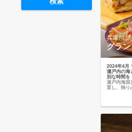
検索
神戸大沢温泉
城崎
城崎円山川
兵庫県 
グラン
2024年4
瀬戸内の海
別な時間を
瀬戸内海国
置し、独り
自慢のオー