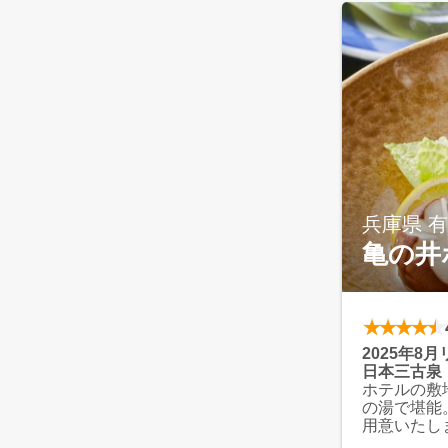
けます。
目の前に広
ご堪能くだ
兵庫県 
亀の井
2025年8
日本三古泉
ホテルの敷
の湯で堪能
用意いたし