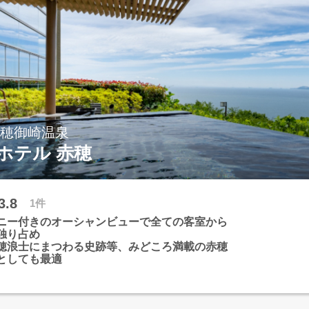
赤穂御崎温泉
ホテル 赤穂
3.8
1件
ニー付きのオーシャンビューで全ての客室から
独り占め
穂浪士にまつわる史跡等、みどころ満載の赤穂
としても最適
体化する自慢のインフィニティ露天風呂で優雅
満喫
瀬戸内海の牡蠣など旬の味覚をお楽しみいただ