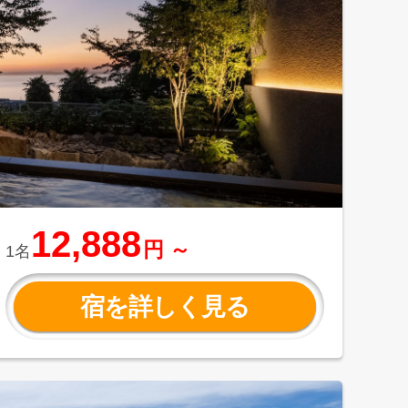
12,888
円 ～
1名
宿を詳しく見る