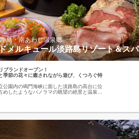
淡路島・南あわじ温泉郷
ドメルキュール淡路島リゾート＆スパ
月 リブランドオープン！
と季節の花々に癒されながら遊び、くつろぐ特
立公園内の鳴門海峡に面した淡路島の高台に位
占めしたようなパノラマの眺望の絶景と温泉が
ルインクルーシブホテル。