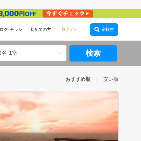
ログ･チラシ
初めての方
宿検索
会員登録
検索
2名 1室
おすすめ順
安い順