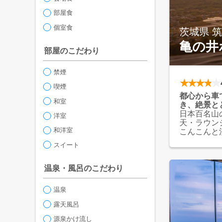
部屋食
個室食
茨城県 
亀の井
部屋のこだわり
禁煙
喫煙
都心から車
和室
き、絶景と
日本百名山
洋室
天・ラウン
和洋室
こんこんと
ば、自然と
スイート
温泉・風呂のこだわり
温泉
露天風呂
源泉かけ流し