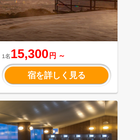
15,300
円 ～
1名
宿を詳しく見る