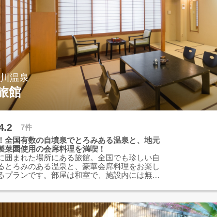
横川温泉
旅館
4.2
7件
！全国有数の自墳泉でとろみある温泉と、地元
製菜園使用の会席料理を満喫！
に囲まれた場所にある旅館。全国でも珍しい自
るとろみのある温泉と、豪華会席料理をお楽し
るプランです。部屋は和室で、施設内には無料
いただける場所も多数もあり、五感で楽しんで
す。