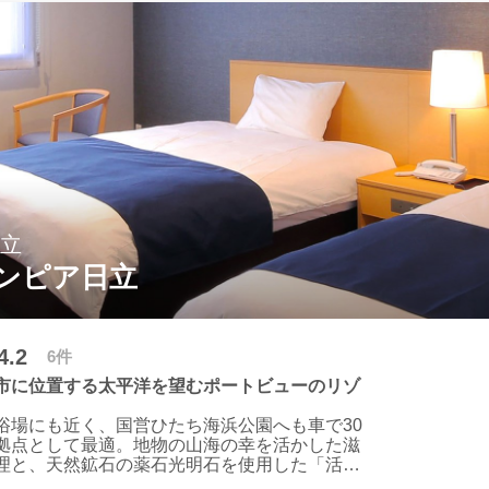
0余り年受け継がれた伝統と格式ある、和風クラ
ンの宿～
90余年、時代を超えて守り継がれてきた筑波山
会を離れ、自然に抱かれ、真の安らぎを求める
高い空間、豊かな自然、こだわりのお料理、癒
そして清らかな自然の恵みといった5つの魅力が
訪れたお客様を深い寛ぎへとお誘いいたしま
日立
ンピア日立
4.2
6件
市に位置する太平洋を望むポートビューのリゾ
浴場にも近く、国営ひたち海浜公園へも車で30
拠点として最適。地物の山海の幸を活かした滋
理と、天然鉱石の薬石光明石を使用した「活性
る朝日も魅力です