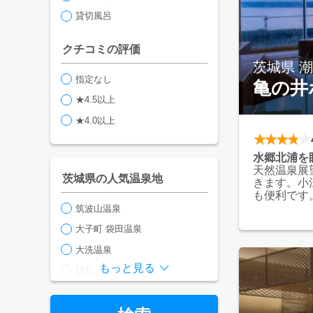
貸切風呂
クチコミの評価
茨城県 
指定なし
亀の井
★4.5以上
★4.0以上
水郷北浦を
天然温泉展
茨城県の人気温泉地
きます。小
も便利です
筑波山温泉
大子町 袋田温泉
大洗温泉
もっと見る
日立
潮来
潮来水原温泉