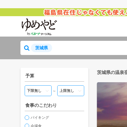
茨城県
茨城県の温泉
予算
～
食事のこだわり
バイキング
会場食