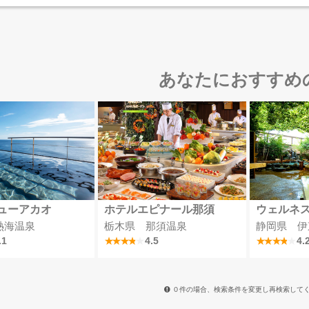
あなたにおすすめ
ューアカオ
ホテルエピナール那須
熱海温泉
栃木県 那須温泉
静岡県 伊
.1
4.5
4.
０件の場合、検索条件を変更し再検索して