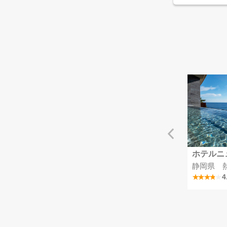
リッシマ
つま恋リゾート彩の郷
ホテルニ
静岡県 掛川つま恋温泉
静岡県 
4.1
4