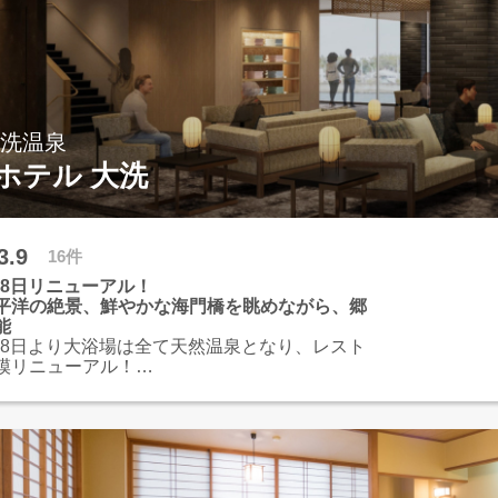
大洗温泉
ホテル 大洗
3.9
16件
月18日リニューアル！
平洋の絶景、鮮やかな海門橋を眺めながら、郷
能
月18日より大浴場は全て天然温泉となり、レスト
模リニューアル！
望できる高台に位置するお部屋と開放感のあふ
呂と大浴場
やあんこう鍋など海の幸と郷土料理を堪能