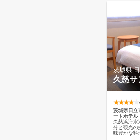
～創業39
シカルモダ
創業より3
江戸屋。都
方へ。格調
しの温泉、
あります。
す。
茨城県 
久慈サ
茨城県日立
ートホテル
久慈浜海水
分と観光の
味豊かな料
の湯」に昇