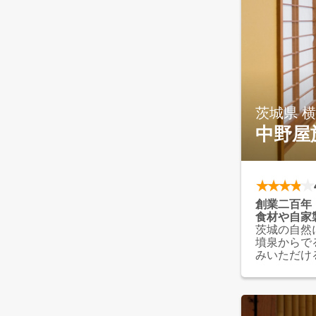
茨城県 
中野屋
創業二百年
食材や自家
茨城の自然
墳泉からで
みいただけ
でお楽しみ
いただけま