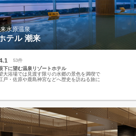
潮来水原温泉
ホテル 潮来
4.1
53件
眼下に望む温泉リゾートホテル
望大浴場では見渡す限りの水郷の景色を満喫で
江戸・佐原や鹿島神宮などへ歴史を訪ねる旅に
。