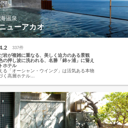
熱海温泉
ニューアカオ
4.2
337件
だ岩が複雑に重なる、美しく迫力のある景観
色の押し波に洗われる、名勝「錦ヶ浦」に聳え
トホテル
える「オーシャン・ウイング」は活気ある本物
づく高層ホテル
頂上に佇む「ホライゾン・ウイング」は豪奢な
の装飾に彩られたリゾートホテル
ティデザインの露天風呂をはじめ、多彩な温泉
浴施設を堪能