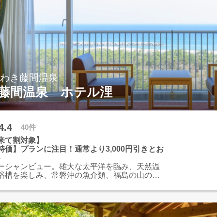
いわき藤間温泉
藤間温泉 ホテル浬
4.4
40件
来て割対象】
特価】プランに注目！通常より3,000円引きとお
♪
ーシャンビュー。雄大な太平洋を臨み、天然温
浴槽を楽しみ、常磐沖の魚介類、福島の山の幸
と体をリフレッシュ。