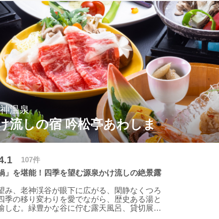
ビュッフェをご堪能ください。
老神温泉
け流しの宿 吟松亭あわしま
4.1
107件
鍋」を堪能！四季を望む源泉かけ流しの絶景露
望み、老神渓谷が眼下に広がる、閑静なくつろ
四季の移り変わりを愛でながら、歴史ある湯と
愉しむ。緑豊かな谷に佇む露天風呂、貸切展望
景観は絶景の一言。大浴場は二本の源泉をブレ