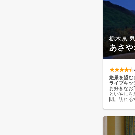
栃木県 
あさや
絶景を望む
ライブキッ
お好きなお
といやしを
間。訪れる
し。スタイ
風。頬をな
の象徴「吹
す。