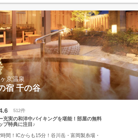
泉かけ流し。「吟松亭あわしま」は、老神の老
ての伝統と良心を大切に、訪れるお客様をぬく
の刻へいざないます。
猿ヶ京温泉
の宿 千の谷
4.6
512件
ー充実の和洋中バイキングを堪能！部屋の無料
ップ特典に注目♪
2時間！ICからも15分！谷川岳・富岡製糸場・