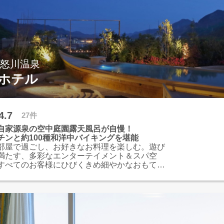
鬼怒川温泉
ホテル
4.7
27件
自家源泉の空中庭園露天風呂が自慢！
チンと約100種和洋中バイキングを堪能
部屋で過ごし、お好きなお料理を楽しむ。遊び
満たす、多彩なエンターテイメント＆スパ空
すべてのお客様にひびくきめ細やかなおもてな
ル選べる、うれしい風。ココロ踊る、たのしい
でる、やさしい風。クリスタルに輝く、あさや
き抜けロビー」に、心地よい風が吹き抜けま