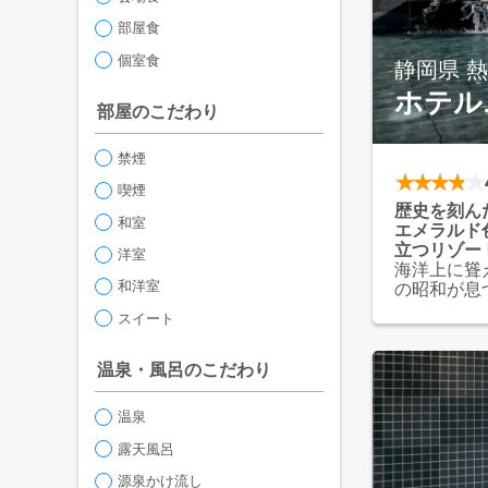
部屋食
個室食
静岡県 
ホテル
部屋のこだわり
禁煙
喫煙
歴史を刻ん
和室
エメラルド
立つリゾー
洋室
海洋上に聳
和洋室
の昭和が息
断崖絶壁の
スイート
ローマ建築
インフィニ
が集まる温
温泉・風呂のこだわり
温泉
露天風呂
源泉かけ流し