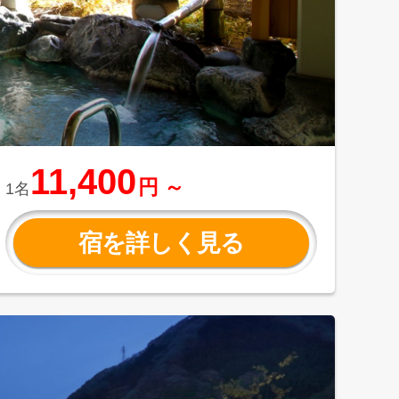
11,400
円 ～
1名
宿を詳しく見る