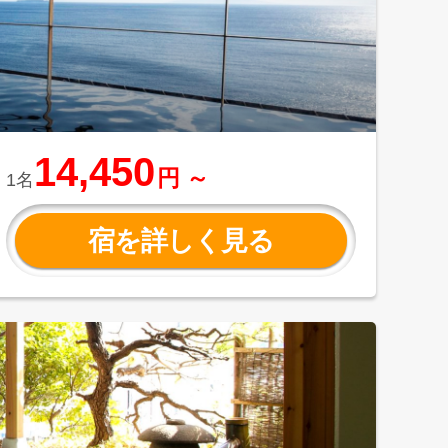
14,450
円 ～
1名
宿を詳しく見る