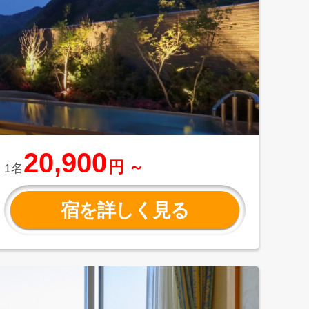
20,900
円 ～
1名
宿を詳しく見る