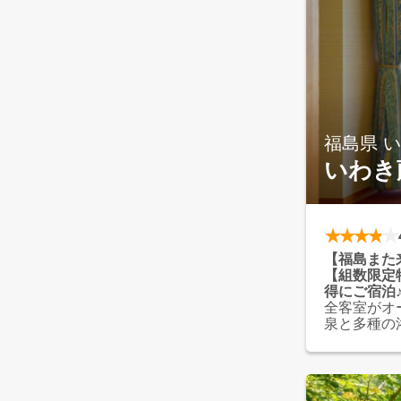
福島県 
いわき
【福島また
【組数限定
得にご宿泊
全客室がオ
泉と多種の
に舌鼓。心