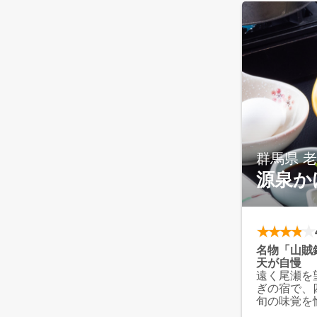
を味わう新
群馬県 
源泉か
名物「山賊
天が自慢
遠く尾瀬を
ぎの宿で、
旬の味覚を
風呂からの