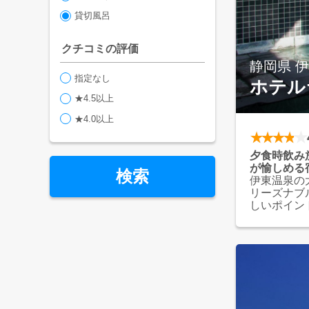
貸切風呂
クチコミの評価
静岡県 
指定なし
ホテル
★4.5以上
★4.0以上
夕食時飲み
が愉しめる
検索
伊東温泉の
リーズナブ
しいポイン
夕食バイキ
ど海鮮を中
8本の自家
のひととき