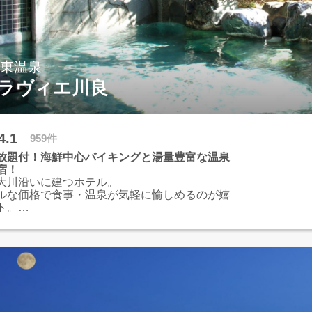
伊東温泉
ラヴィエ川良
4.1
959件
放題付！海鮮中心バイキングと湯量豊富な温泉
宿！
大川沿いに建つホテル。
ルな価格で食事・温泉が気軽に愉しめるのが嬉
ト。
ングでは刺身・寿司・天ぷら・魚介の網焼きな
心としたメニューをご提供。
源泉から注がれるたっぷりのお湯に包まれて寛ぎ
をお過ごしください。