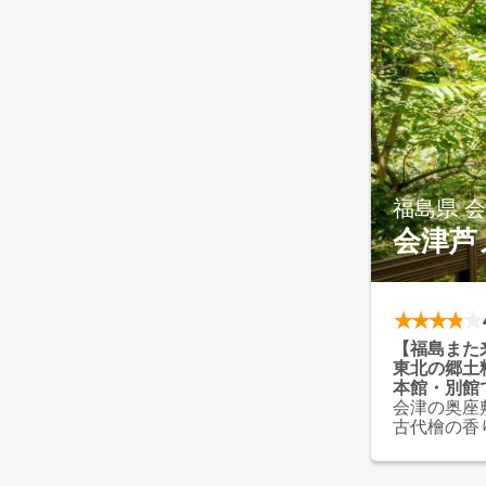
福島県 
会津芦
【福島また
東北の郷土
本館・別館
会津の奥座
古代檜の香
渓流展望風
けます。
夕食は20