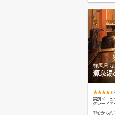
ンドした源
舗旅館とし
もりと感動
群馬県 
源泉湯
実演メニュ
グレードア
都心から約