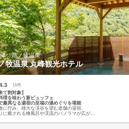
会津 芦ノ牧温泉
ノ牧温泉 丸峰観光ホテル
4.3
15件
来て割対象】
料理を味わう新ビュッフェ
で趣異なる湯宿の至福の湯めぐりを堪能
敷に佇み、雄大な渓谷を望む老舗の湯宿。
りに癒される檜風呂や渓流のパノラマが広がる
呂、露天風呂など様々な温泉をお楽しみいただ
24年3月オープンのレストランで東北の郷土料理