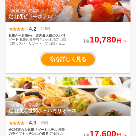
北海道 定山渓温泉
定山渓ビューホテル
4.2
115件
札幌から約50分・道内最大級のスパリ
10,780
ゾート
札幌の奥座敷といわれる定山渓
円 ～
1名
に建つスパ・リゾート「定山渓ビュー
ホテル」。
朝食はいくら・サーモン・
鮪を盛って作る海鮮丼が大好評！
多種
多様な浴槽を備えた大浴場や、旬の味
宿を詳しく見る
覚を楽しめる王道のブッフェレストラ
ン
総面積4000㎡を誇る屋内温水アミュ
ーズメントプール、宴会場などの施設
が充実。
北海道 定山渓温泉
定山渓万世閣ホテルミリオーネ
4.3
65件
全296室の大規模リゾートホテル
圧巻
17,600
のライブキッチンに心躍る
定山渓の
円 ～
1名