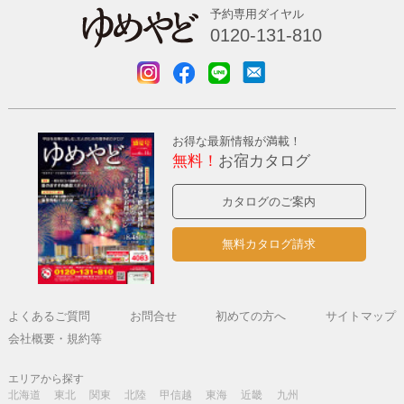
予約専用ダイヤル
0120-131-810
お得な最新情報が満載！
無料！
お宿カタログ
カタログのご案内
無料カタログ請求
よくあるご質問
お問合せ
初めての方へ
サイトマップ
会社概要・規約等
エリアから探す
北海道
東北
関東
北陸
甲信越
東海
近畿
九州