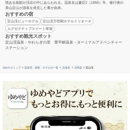
情ある旅館が渓谷の中にあらわれる。温泉名は慶応2（1866）年、修行僧の
美山定山が源泉を発見した事が由来。
おすすめの宿
定山渓ビューホテル
定山渓万世閣ホテルミリオーネ
エグゼクティブスイート翠嶺
おすすめ観光スポット
定山渓温泉・やわらぎの里 豊平峡温泉・ターミナルアドベンチャー
ステーション
ゆめやどトップ
温泉宿・旅館・ホテルの一覧
北海道
北海道
定山渓