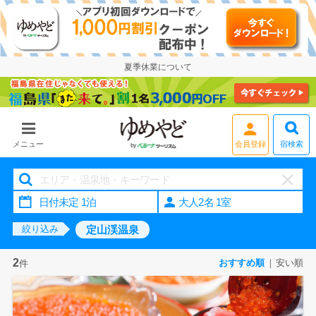
夏季休業について
会員登録
宿検索
メニュー
大人2名 1室
定山渓温泉
絞り込み
2
おすすめ順
安い順
件