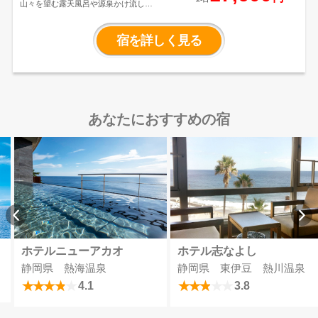
山々を望む露天風呂や源泉かけ流しの
和風呂など、趣の異なる温泉が楽しめ
る宿。
北海道の野菜や魚介をメインに
使用した多彩なお料理も魅力です。
宿を詳しく見る
あなたにおすすめの宿
ホテルニューアカオ
ホテル志なよし
静岡県 熱海温泉
静岡県 東伊豆 熱川温泉
4.1
3.8