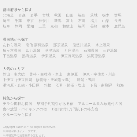
都道府県から探す
北海道
青森
岩手
宮城
秋田
山形
福島
茨城
栃木
群馬
埼玉
千葉
東京
神奈川
新潟
富山
石川
福井
山梨
長野
岐阜
静岡
愛知
三重
京都
和歌山
福岡
長崎
熊本
鹿児島
温泉地から探す
あわら温泉
南信 蓼科温泉
那須温泉
鬼怒川温泉
水上温泉
猿ヶ京温泉
四万温泉
草津温泉
万座温泉
石和温泉
三谷温泉
下呂温泉
熱海温泉
伊東温泉
伊豆長岡温泉
湯河原温泉
人気のエリア
館山・南房総
蓼科・白樺湖・車山
東伊豆
伊東・宇佐美・川奈
中伊豆（伊豆長岡・修善寺・天城湯ヶ島）
勝浦・鴨川
湯河原・真鶴・小田原
箱根
石和・勝沼・塩山
下呂・南飛騨
熱海
特集から探す
チラシ掲載お得宿
早期予約割引がある宿
アルコール飲み放題付の宿
食べ放題・バイキングの宿
1泊2食付1万円以下の格安宿
クルーズから探す
Copyright ©ゆめやど All Rights Reserved.
※掲載写真はイメージです。
※掲載記事の無断転載を禁じます。