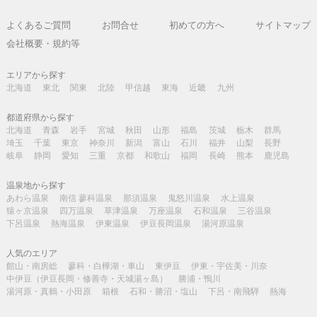
よくあるご質問
お問合せ
初めての方へ
サイトマップ
会社概要・規約等
エリアから探す
北海道
東北
関東
北陸
甲信越
東海
近畿
九州
都道府県から探す
北海道
青森
岩手
宮城
秋田
山形
福島
茨城
栃木
群馬
埼玉
千葉
東京
神奈川
新潟
富山
石川
福井
山梨
長野
岐阜
静岡
愛知
三重
京都
和歌山
福岡
長崎
熊本
鹿児島
温泉地から探す
あわら温泉
南信 蓼科温泉
那須温泉
鬼怒川温泉
水上温泉
猿ヶ京温泉
四万温泉
草津温泉
万座温泉
石和温泉
三谷温泉
下呂温泉
熱海温泉
伊東温泉
伊豆長岡温泉
湯河原温泉
人気のエリア
館山・南房総
蓼科・白樺湖・車山
東伊豆
伊東・宇佐美・川奈
中伊豆（伊豆長岡・修善寺・天城湯ヶ島）
勝浦・鴨川
湯河原・真鶴・小田原
箱根
石和・勝沼・塩山
下呂・南飛騨
熱海