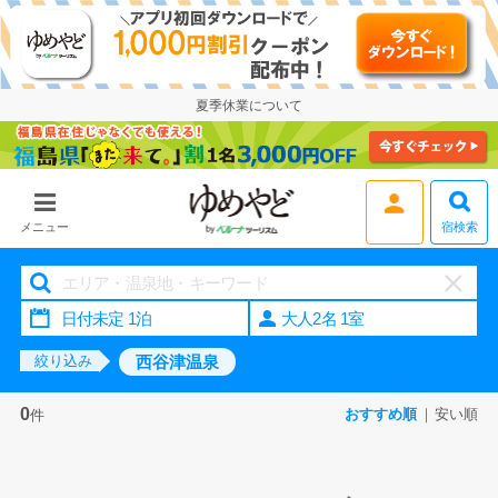
夏季休業について
宿検索
メニュー
大人2名 1室
西谷津温泉
絞り込み
0
おすすめ順
安い順
件