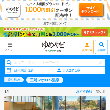
夏季休業について
宿検索
メニュー
会員登録
大人2名 1室
三浦マホロバ温泉
絞り込み
1
おすすめ順
安い順
件