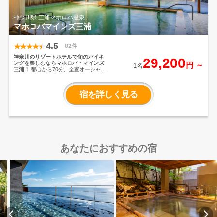
神奈川県 三浦マホロバ温泉
マホロバマインズ三浦
4.5
82件
神奈川のリゾートホテルで旬のバイキ
29,200
ングを楽しむならマホロバ・マインズ
円 ～
1名
三浦！
都心から70分、全室オーシャン
ビュー！食べ放題の三浦の味覚は、種
類も味も大満足で「また来るね」の声
が飛び交うマホロバ・マインズの自慢
宿を詳しく見る
です。ディナーバイキングは三崎直送
のマグロのお刺身や三浦野菜がところ
せましと並びます。ぜひご賞味あれ！
あなたにおすすめの宿