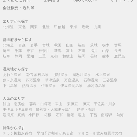
会社概要・規約等
エリアから探す
北海道
東北
関東
北陸
甲信越
東海
近畿
九州
都道府県から探す
北海道
青森
岩手
宮城
秋田
山形
福島
茨城
栃木
群馬
埼玉
千葉
東京
神奈川
新潟
富山
石川
福井
山梨
長野
岐阜
静岡
愛知
三重
京都
和歌山
福岡
長崎
熊本
鹿児島
温泉地から探す
あわら温泉
南信 蓼科温泉
那須温泉
鬼怒川温泉
水上温泉
猿ヶ京温泉
四万温泉
草津温泉
万座温泉
石和温泉
三谷温泉
下呂温泉
熱海温泉
伊東温泉
伊豆長岡温泉
湯河原温泉
人気のエリア
館山・南房総
蓼科・白樺湖・車山
東伊豆
伊東・宇佐美・川奈
中伊豆（伊豆長岡・修善寺・天城湯ヶ島）
勝浦・鴨川
湯河原・真鶴・小田原
箱根
石和・勝沼・塩山
下呂・南飛騨
熱海
特集から探す
チラシ掲載お得宿
早期予約割引がある宿
アルコール飲み放題付の宿