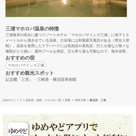
三浦マホロバ温泉の特徴
三浦海岸の高台に建つリゾートホテル「マホロバマインズ三浦」に地下１５
メートルから湧き出ている温泉。大浴場には和風露天風呂がある（男女入替
制）。温泉を使用したクアパークには気泡浴や蒸気浴、打たせ湯など様々な
種類がとり揃い、屋内プールも併設。立ち寄り湯も可能なので、海水浴帰り
の利用もおすすめ。
おすすめの宿
マホロバマインズ三浦
おすすめ観光スポット
記念艦「三笠」・三崎港・横須賀美術館
ゆめやどトップ
温泉宿・旅館・ホテルの一覧
関東
神奈川県
横須賀・三浦