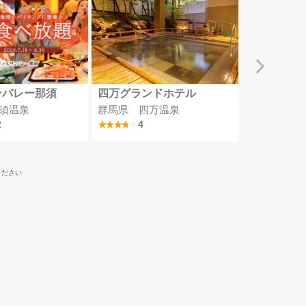
ンバレー那須
四万グランドホテル
MSCベリ
須温泉
群馬県 四万温泉
埼玉県
2
4
ください