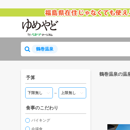
鶴巻温泉
鶴巻温泉の温
予算
～
食事のこだわり
バイキング
会場食