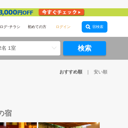
ログ･チラシ
初めての方
ログイン
宿検索
検索
2名 1室
おすすめ順
安い順
の宿