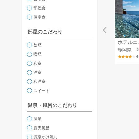
部屋食
個室食
部屋のこだわり
メルキュール富山砺波リゾート＆スパ
つま恋リゾート彩の郷
ホテルニ
禁煙
越中となみ野温泉
静岡県 掛川つま恋温泉
静岡県 
喫煙
4.2
4.1
4
和室
洋室
和洋室
スイート
温泉・風呂のこだわり
温泉
露天風呂
源泉かけ流し