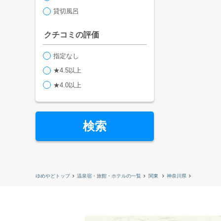
貸切風呂
クチコミの評価
指定なし
★4.5以上
★4.0以上
検索
ゆめやどトップ
温泉宿・旅館・ホテルの一覧
関東
神奈川県