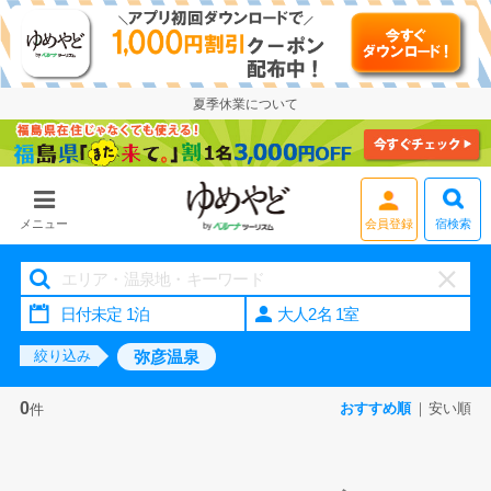
夏季休業について
宿検索
メニュー
会員登録
大人2名 1室
弥彦温泉
絞り込み
0
おすすめ順
安い順
件