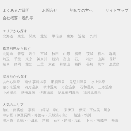
よくあるご質問
お問合せ
初めての方へ
サイトマップ
会社概要・規約等
エリアから探す
北海道
東北
関東
北陸
甲信越
東海
近畿
九州
都道府県から探す
北海道
青森
岩手
宮城
秋田
山形
福島
茨城
栃木
群馬
埼玉
千葉
東京
神奈川
新潟
富山
石川
福井
山梨
長野
岐阜
静岡
愛知
三重
京都
和歌山
福岡
長崎
熊本
鹿児島
温泉地から探す
あわら温泉
南信 蓼科温泉
那須温泉
鬼怒川温泉
水上温泉
猿ヶ京温泉
四万温泉
草津温泉
万座温泉
石和温泉
三谷温泉
下呂温泉
熱海温泉
伊東温泉
伊豆長岡温泉
湯河原温泉
人気のエリア
館山・南房総
蓼科・白樺湖・車山
東伊豆
伊東・宇佐美・川奈
中伊豆（伊豆長岡・修善寺・天城湯ヶ島）
勝浦・鴨川
湯河原・真鶴・小田原
箱根
石和・勝沼・塩山
下呂・南飛騨
熱海