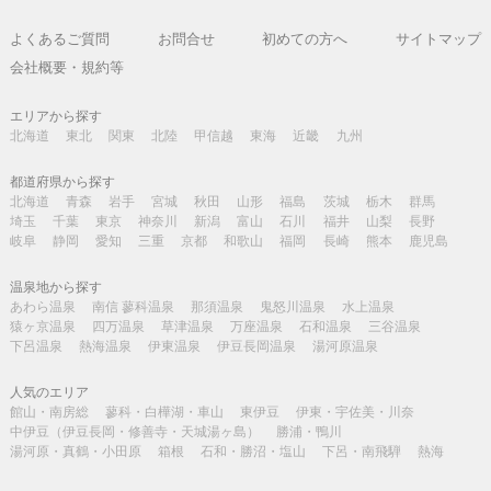
よくあるご質問
お問合せ
初めての方へ
サイトマップ
会社概要・規約等
エリアから探す
北海道
東北
関東
北陸
甲信越
東海
近畿
九州
都道府県から探す
北海道
青森
岩手
宮城
秋田
山形
福島
茨城
栃木
群馬
埼玉
千葉
東京
神奈川
新潟
富山
石川
福井
山梨
長野
岐阜
静岡
愛知
三重
京都
和歌山
福岡
長崎
熊本
鹿児島
温泉地から探す
あわら温泉
南信 蓼科温泉
那須温泉
鬼怒川温泉
水上温泉
猿ヶ京温泉
四万温泉
草津温泉
万座温泉
石和温泉
三谷温泉
下呂温泉
熱海温泉
伊東温泉
伊豆長岡温泉
湯河原温泉
人気のエリア
館山・南房総
蓼科・白樺湖・車山
東伊豆
伊東・宇佐美・川奈
中伊豆（伊豆長岡・修善寺・天城湯ヶ島）
勝浦・鴨川
湯河原・真鶴・小田原
箱根
石和・勝沼・塩山
下呂・南飛騨
熱海