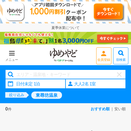
夏季休業について
宿検索
メニュー
会員登録
大人2名 1室
東尋坊温泉
絞り込み
0
おすすめ順
安い順
件