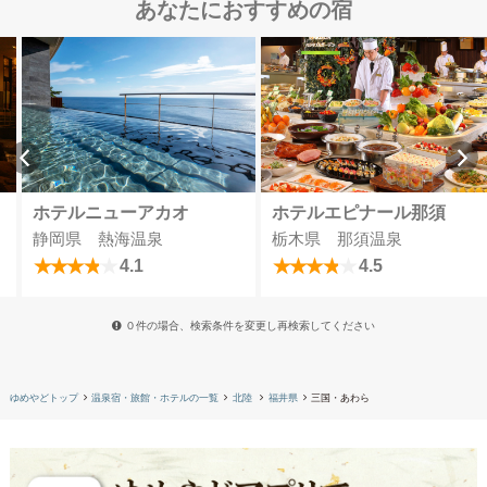
あなたにおすすめの宿
ホテルニューアカオ
ホテルエピナール那須
静岡県 熱海温泉
栃木県 那須温泉
4.1
4.5
０件の場合、検索条件を変更し再検索してください
ゆめやどトップ
温泉宿・旅館・ホテルの一覧
北陸
福井県
三国・あわら