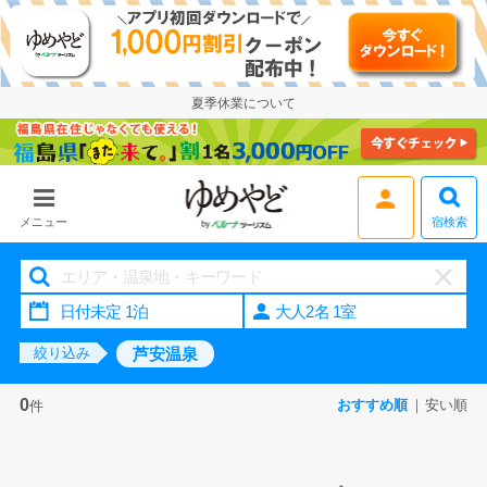
夏季休業について
宿検索
メニュー
大人2名 1室
芦安温泉
絞り込み
0
おすすめ順
安い順
件