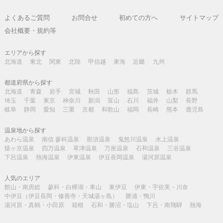
よくあるご質問
お問合せ
初めての方へ
サイトマップ
会社概要・規約等
エリアから探す
北海道
東北
関東
北陸
甲信越
東海
近畿
九州
都道府県から探す
北海道
青森
岩手
宮城
秋田
山形
福島
茨城
栃木
群馬
埼玉
千葉
東京
神奈川
新潟
富山
石川
福井
山梨
長野
岐阜
静岡
愛知
三重
京都
和歌山
福岡
長崎
熊本
鹿児島
温泉地から探す
あわら温泉
南信 蓼科温泉
那須温泉
鬼怒川温泉
水上温泉
猿ヶ京温泉
四万温泉
草津温泉
万座温泉
石和温泉
三谷温泉
下呂温泉
熱海温泉
伊東温泉
伊豆長岡温泉
湯河原温泉
人気のエリア
館山・南房総
蓼科・白樺湖・車山
東伊豆
伊東・宇佐美・川奈
中伊豆（伊豆長岡・修善寺・天城湯ヶ島）
勝浦・鴨川
湯河原・真鶴・小田原
箱根
石和・勝沼・塩山
下呂・南飛騨
熱海