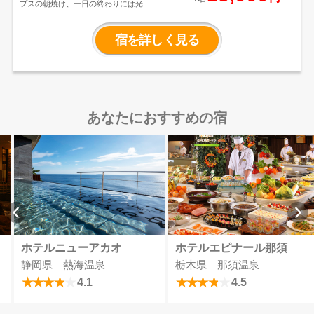
プスの朝焼け、一日の終わりには光輝
く満天の星空
白馬の大自然を感じなが
ら、ゆっくりゆったり湯につかる…
非
日常を味わう贅沢な時間をお過ごしい
宿を詳しく見る
ただけます。
あなたにおすすめの宿
ホテルニューアカオ
ホテルエピナール那須
静岡県 熱海温泉
栃木県 那須温泉
4.1
4.5