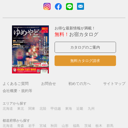
お得な最新情報が満載！
無料！
お宿カタログ
カタログのご案内
無料カタログ請求
よくあるご質問
お問合せ
初めての方へ
サイトマップ
会社概要・規約等
エリアから探す
北海道
東北
関東
北陸
甲信越
東海
近畿
九州
都道府県から探す
北海道
青森
岩手
宮城
秋田
山形
福島
茨城
栃木
群馬