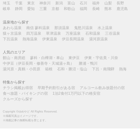
埼玉
千葉
東京
神奈川
新潟
富山
石川
福井
山梨
長野
岐阜
静岡
愛知
三重
京都
和歌山
福岡
長崎
熊本
鹿児島
温泉地から探す
あわら温泉
南信 蓼科温泉
那須温泉
鬼怒川温泉
水上温泉
猿ヶ京温泉
四万温泉
草津温泉
万座温泉
石和温泉
三谷温泉
下呂温泉
熱海温泉
伊東温泉
伊豆長岡温泉
湯河原温泉
人気のエリア
館山・南房総
蓼科・白樺湖・車山
東伊豆
伊東・宇佐美・川奈
中伊豆（伊豆長岡・修善寺・天城湯ヶ島）
勝浦・鴨川
湯河原・真鶴・小田原
箱根
石和・勝沼・塩山
下呂・南飛騨
熱海
特集から探す
チラシ掲載お得宿
早期予約割引がある宿
アルコール飲み放題付の宿
食べ放題・バイキングの宿
1泊2食付1万円以下の格安宿
クルーズから探す
Copyright ©ゆめやど All Rights Reserved.
※掲載写真はイメージです。
※掲載記事の無断転載を禁じます。