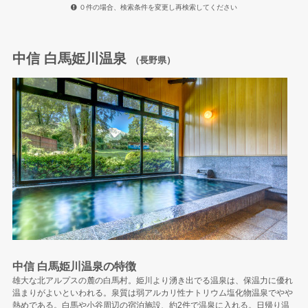
０件の場合、検索条件を変更し再検索してください
中信 白馬姫川温泉
（長野県）
中信 白馬姫川温泉の特徴
雄大な北アルプスの麓の白馬村。姫川より湧き出でる温泉は、保温力に優れ
温まりがよいといわれる。泉質は弱アルカリ性ナトリウム塩化物温泉でやや
熱めである。白馬や小谷周辺の宿泊施設、約2件で温泉に入れる。日帰り温