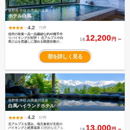
長野県 中信 白馬姫川温泉
ホテル白馬
4.2
71件
信州の味覚一品一品繊細な約40種手作
12,200
りバイキングが好評！
北アルプスや白
円 ～
1名
馬三山を窓越しに望める眺望自慢の宿
全室窓越しからは北アルプスの壮大な
山々が間近に迫り、その美しさに時が
経つのを忘れてしまいます。清潔感あ
宿を詳しく見る
ふれ、明るく落ちついた空間で素敵な
思い出を！アルプスの街に似合う山小
屋風のレストランでのビュッフェバイ
キングをぜひお楽しみください！壮大
で美しい自然が織り成す長野県・白馬
は多くの観光客が訪れるエリアです。
春、夏、秋ともにトレッキングが人気
ですが、他にもまだまだたくさんの魅
力があります！ぜひ観光の拠点に当館
をご利用ください。
長野県 中信 白馬姫川温泉
白馬ハイランドホテル
4.2
57件
北アルプスを望み、地元食材が主役の
13,000
バイキングと絶景温泉
幻想的な北アル
円 ～
1名