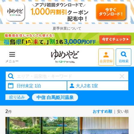
夏季休業について
会員登録
宿検索
メニュー
大人2名 1室
中信 白馬姫川温泉
絞り込み
2
おすすめ順
安い順
件