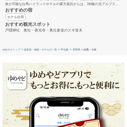
泉が可能な白馬ハイランドホテルの露天風呂からは、3M級の北アルプスの
山並みを一望できる
おすすめの宿
ホテル白馬
おすすめ観光スポット
戸隠神社 奥社・善光寺・奥社参道のスギ並木
ゆめやどトップ
温泉宿・旅館・ホテルの一覧
甲信越
長野県
白馬・小谷