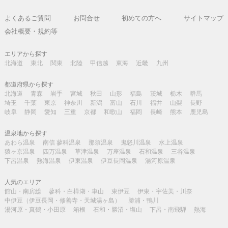
よくあるご質問
お問合せ
初めての方へ
サイトマップ
会社概要・規約等
エリアから探す
北海道
東北
関東
北陸
甲信越
東海
近畿
九州
都道府県から探す
北海道
青森
岩手
宮城
秋田
山形
福島
茨城
栃木
群馬
埼玉
千葉
東京
神奈川
新潟
富山
石川
福井
山梨
長野
岐阜
静岡
愛知
三重
京都
和歌山
福岡
長崎
熊本
鹿児島
温泉地から探す
あわら温泉
南信 蓼科温泉
那須温泉
鬼怒川温泉
水上温泉
猿ヶ京温泉
四万温泉
草津温泉
万座温泉
石和温泉
三谷温泉
下呂温泉
熱海温泉
伊東温泉
伊豆長岡温泉
湯河原温泉
人気のエリア
館山・南房総
蓼科・白樺湖・車山
東伊豆
伊東・宇佐美・川奈
中伊豆（伊豆長岡・修善寺・天城湯ヶ島）
勝浦・鴨川
湯河原・真鶴・小田原
箱根
石和・勝沼・塩山
下呂・南飛騨
熱海