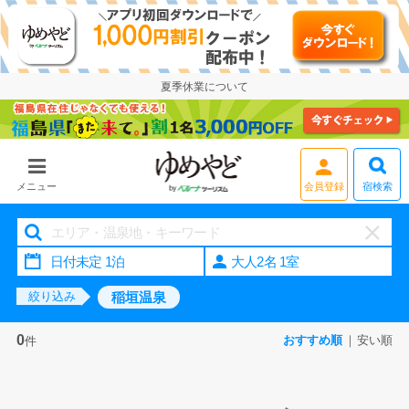
夏季休業について
宿検索
メニュー
会員登録
大人2名 1室
稲垣温泉
絞り込み
0
おすすめ順
安い順
件