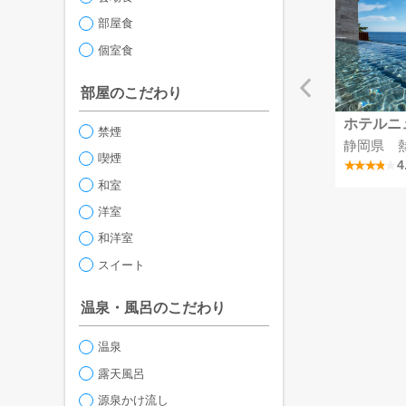
部屋食
個室食
部屋のこだわり
リゾート彩の郷
MSCベリッシマ
ホテルニ
禁煙
掛川つま恋温泉
埼玉県
静岡県 
喫煙
4.1
4
和室
洋室
和洋室
スイート
温泉・風呂のこだわり
温泉
露天風呂
源泉かけ流し