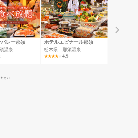
ンバレー那須
ホテルエピナール那須
四万グラン
須温泉
栃木県 那須温泉
群馬県 四
2
4.5
4
ください