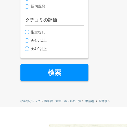
貸切風呂
クチコミの評価
指定なし
★4.5以上
★4.0以上
検索
ゆめやどトップ
温泉宿・旅館・ホテルの一覧
甲信越
長野県