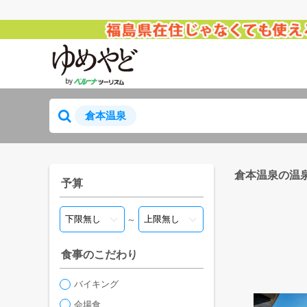
倉本温泉
倉本温泉の温
予算
～
食事のこだわり
バイキング
会場食