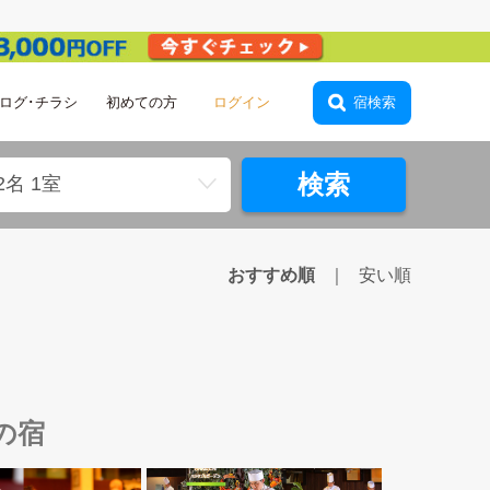
ログ･チラシ
初めての方
ログイン
宿検索
検索
2名 1室
おすすめ順
安い順
の宿