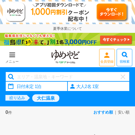
夏季休業について
会員登録
宿検索
メニュー
大人2名 1室
大仁温泉
絞り込み
0
おすすめ順
安い順
件