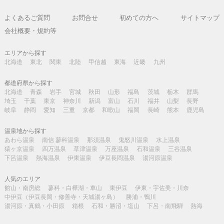
よくあるご質問
お問合せ
初めての方へ
サイトマップ
会社概要・規約等
エリアから探す
北海道
東北
関東
北陸
甲信越
東海
近畿
九州
都道府県から探す
北海道
青森
岩手
宮城
秋田
山形
福島
茨城
栃木
群馬
埼玉
千葉
東京
神奈川
新潟
富山
石川
福井
山梨
長野
岐阜
静岡
愛知
三重
京都
和歌山
福岡
長崎
熊本
鹿児島
温泉地から探す
あわら温泉
南信 蓼科温泉
那須温泉
鬼怒川温泉
水上温泉
猿ヶ京温泉
四万温泉
草津温泉
万座温泉
石和温泉
三谷温泉
下呂温泉
熱海温泉
伊東温泉
伊豆長岡温泉
湯河原温泉
人気のエリア
館山・南房総
蓼科・白樺湖・車山
東伊豆
伊東・宇佐美・川奈
中伊豆（伊豆長岡・修善寺・天城湯ヶ島）
勝浦・鴨川
湯河原・真鶴・小田原
箱根
石和・勝沼・塩山
下呂・南飛騨
熱海